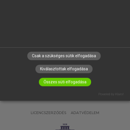
OKTATÁSI INTÉZMÉNYEKNEK
VÁLLALATI MEGOLDÁSOK
SÚGÓ
RÓLUNK
ELÉRHETŐSÉG
SÜTI BEÁLLÍTÁSOK
Csak a szükséges sütik elfogadása
IRATKOZZ FEL HÍRLEVELÜNKRE!
Kiválasztottak elfogadása
Összes süti elfogadása
Powered by Klaro!
LICENCSZERZŐDÉS
ADATVÉDELEM