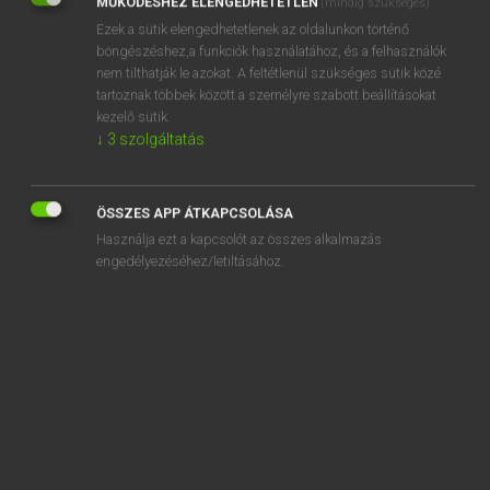
MŰKÖDÉSHEZ ELENGEDHETETLEN
(mindig szükséges)
Ezek a sütik elengedhetetlenek az oldalunkon történő
REGISZTRÁCIÓ
böngészéshez,a funkciók használatához, és a felhasználók
nem tilthatják le azokat. A feltétlenül szükséges sütik közé
tartoznak többek között a személyre szabott beállításokat
kezelő sütik.
↓
3
szolgáltatás
Henry Kammer, Boschné Ablonczy Emőke
MAGYAR−HOLLAND SZÓTÁR
ÖSSZES APP ÁTKAPCSOLÁSA
Kapcsolódó anyagok
Használja ezt a kapcsolót az összes alkalmazás
engedélyezéséhez/letiltásához.
kereskedik
kereskedő
kereskedői
kereskedősegéd
kereslet
keresnivaló