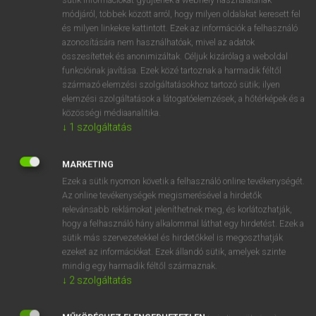
Magyar−holland szótár
arrow_forward_ios
módjáról, többek között arról, hogy milyen oldalakat keresett fel
és milyen linkekre kattintott. Ezek az információk a felhasználó
azonosítására nem használhatóak, mivel az adatok
összesítettek és anonimizáltak. Céljuk kizárólag a weboldal
funkcióinak javítása. Ezek közé tartoznak a harmadik féltől
származó elemzési szolgáltatásokhoz tartozó sütik; ilyen
elemzési szolgáltatások a látogatóelemzések, a hőtérképek és a
VAN ELŐFIZETÉSED?
közösségi médiaanalitika.
Van előfizetésem a teljes szócikk megtekintéséhez.
↓
1
szolgáltatás
BELÉPÉS
MARKETING
Ezek a sütik nyomon követik a felhasználó online tevékenységét.
Az online tevékenységek megismerésével a hirdetők
relevánsabb reklámokat jeleníthetnek meg, és korlátozhatják,
hogy a felhasználó hány alkalommal láthat egy hirdetést. Ezek a
sütik más szervezetekkel és hirdetőkkel is megoszthatják
ezeket az információkat. Ezek állandó sütik, amelyek szinte
NINCS ELŐFIZETÉSED?
mindig egy harmadik féltől származnak.
Nincs regisztrációm és előfizetésem. A szótár 2 órás,
↓
2
szolgáltatás
díjmentes próbaverziójának elindításához regisztrálok és
belépek
.