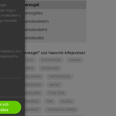
ához
keresgél
ségek
ják, hogy a
keresgélés
 hirdetőkkel is
egy harmadik
kereskedelem
kereskedelmi
kereskedés
nálatához, és a
„
keresgél
” szó hasonló kifejezései:
öbbek között a
KUTAT
KOTORÁSZIK
TURKÁL
KERES
KUTAKODIK
FELFORGAT
TAPOGATÓZIK
BÖNGÉSZIK
MATAT
NÉZELŐDIK
TŰVÉ TESZ
BÖNGÉSZ
TÚR
VÁJKÁL
 süti
adása
OLVASGAT
TAPOGATVA KERES