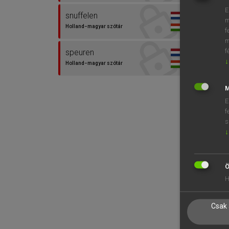
E
snuffelen
m
Holland−magyar szótár
f
m
f
speuren
↓
Holland−magyar szótár
M
E
f
s
↓
Ö
H
Csak 