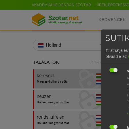
AKADÉMIAI HELYESÍRÁSI SZÓTÁR
HÍREK, ÉRDEKESS
KEDVENCEK
SÜTIK
search
Holland
Itt láthatja 
EN
olvasd el az
TALÁLATOK
HENR
52 ms (5 db)
0
Magy
S
keresgél
A
Magyar−holland szótár
w
l
a
neuzen
t
Holland−magyar szótár
s
↓
rondsnuffelen
Van 
Holland−magyar szótár