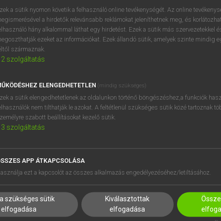
próbaverziójának elindítás
zek a sütik nyomon követik a felhasználó online tevékenységét. Az online tevékeny
BELÉPÉS
regisztrálok és
belépek
.
egismerésével a hirdetők relevánsabb reklámokat jeleníthetnek meg, és korlátozhat
elhasználó hány alkalommal láthat egy hirdetést. Ezek a sütik más szervezetekkel és
egoszthatják ezeket az információkat. Ezek állandó sütik, amelyek szinte mindig 
REGISZTRÁCIÓ
éltől származnak.
2
szolgáltatás
ŰKÖDÉSHEZ ELENGEDHETETLEN
(mindig szükséges)
zek a sütik elengedhetetlenek az oldalunkon történő böngészéshez,a funkciók hasz
elhasználók nem tilthatják le azokat. A feltétlenül szükséges sütik közé tartoznak t
zemélyre szabott beállításokat kezelő sütik.
3
szolgáltatás
SSZES APP ÁTKAPCSOLÁSA
asználja ezt a kapcsolót az összes alkalmazás engedélyezéséhez/letiltásához.
a szükséges sütik
Kiválasztottak
Összes
elfogadása
elfogadása
elfog