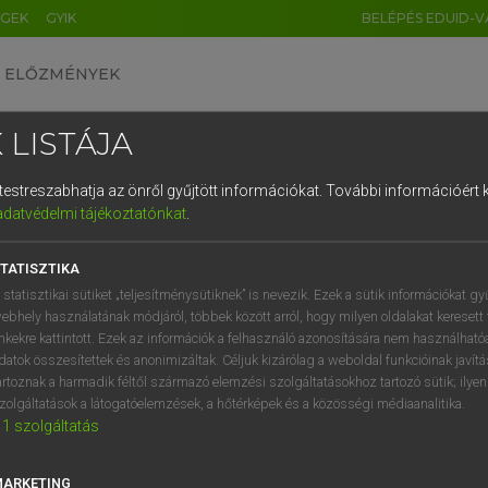
ÉGEK
GYIK
BELÉPÉS EDUID-V
ELŐZMÉNYEK
 LISTÁJA
és testreszabhatja az önről gyűjtött információkat.
További információért k
HU
DE
CN
FR
ES
IT
NL
RU
GR
adatvédelmi tájékoztatónkat
.
Y KAMMER, BOSCHNÉ ABLONCZY EMŐKE
1
2
3
4
5
6
7
8
9
ar−holland szótár
TATISZTIKA
q
w
e
r
t
z
u
i
 statisztikai sütiket „teljesítménysütiknek” is nevezik. Ezek a sütik információkat gy
ebhely használatának módjáról, többek között arról, hogy milyen oldalakat keresett 
a
s
d
f
g
h
j
k
l
é
inkekre kattintott. Ezek az információk a felhasználó azonosítására nem használható
datok összesítettek és anonimizáltak. Céljuk kizárólag a weboldal funkcióinak javít
í
y
x
c
v
b
n
m
,
.
artoznak a harmadik féltől származó elemzési szolgáltatásokhoz tartozó sütik; ilye
zolgáltatások a látogatóelemzések, a hőtérképek és a közösségi médiaanalitika.
VAN ELŐFIZETÉSED?
NINCS ELŐFIZETÉSED
1
szolgáltatás
előfizetésem a teljes szócikk
Nincs regisztrációm és előfiz
megtekintéséhez.
A szótár 2 órás, díjmente
MARKETING