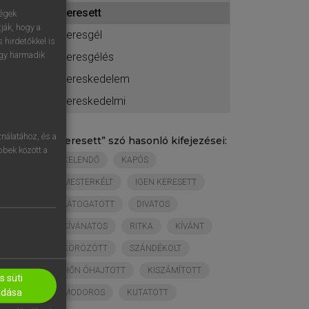
ához
keresett
ségek
ják, hogy a
keresgél
 hirdetőkkel is
egy harmadik
keresgélés
kereskedelem
kereskedelmi
nálatához, és a
„
keresett
” szó hasonló kifejezései:
öbbek között a
KELENDŐ
KAPÓS
MESTERKÉLT
IGEN KERESETT
LÁTOGATOTT
DIVATOS
KÍVÁNATOS
RITKA
KÍVÁNT
KÖRÖZÖTT
SZÁNDÉKOLT
HŐN ÓHAJTOTT
KISZÁMÍTOTT
 süti
adása
MODOROS
KUTATOTT