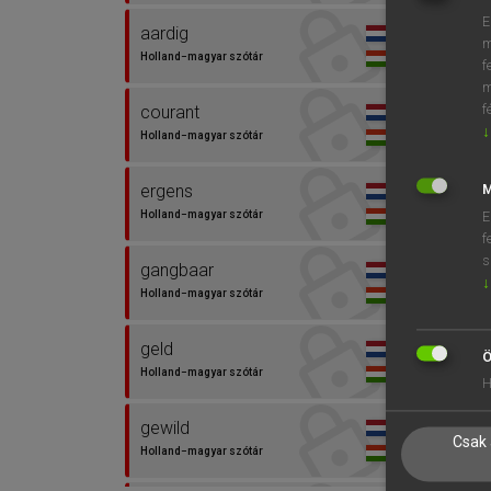
E
aardig
m
Holland−magyar szótár
f
m
f
courant
↓
Holland−magyar szótár
ergens
M
Holland−magyar szótár
E
f
s
gangbaar
↓
Holland−magyar szótár
geld
Ö
Holland−magyar szótár
H
gewild
Csak 
Holland−magyar szótár