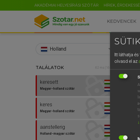
AKADÉMIAI HELYESÍRÁSI SZÓTÁR
HÍREK, ÉRDEKESS
KEDVENCEK
SÜTIK
search
Holland
Itt láthatja 
EN
olvasd el az
TALÁLATOK
HENR
62 ms (16 db)
0
Magy
S
keresett
A
Magyar−holland szótár
w
l
a
keres
t
Magyar−holland szótár
s
↓
aanstellerig
Van 
Holland−magyar szótár