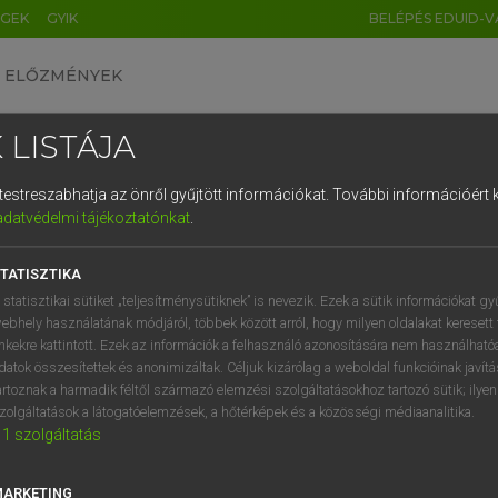
ÉGEK
GYIK
BELÉPÉS EDUID-V
ELŐZMÉNYEK
 LISTÁJA
és testreszabhatja az önről gyűjtött információkat.
További információért k
HU
DE
CN
FR
ES
IT
NL
RU
GR
adatvédelmi tájékoztatónkat
.
Y KAMMER, BOSCHNÉ ABLONCZY EMŐKE
1
2
3
4
5
6
7
8
9
ar−holland szótár
TATISZTIKA
q
w
e
r
t
z
u
i
 statisztikai sütiket „teljesítménysütiknek” is nevezik. Ezek a sütik információkat gy
ebhely használatának módjáról, többek között arról, hogy milyen oldalakat keresett 
a
s
d
f
g
h
j
k
l
é
inkekre kattintott. Ezek az információk a felhasználó azonosítására nem használható
datok összesítettek és anonimizáltak. Céljuk kizárólag a weboldal funkcióinak javít
í
y
x
c
v
b
n
m
,
.
artoznak a harmadik féltől származó elemzési szolgáltatásokhoz tartozó sütik; ilye
zolgáltatások a látogatóelemzések, a hőtérképek és a közösségi médiaanalitika.
VAN ELŐFIZETÉSED?
NINCS ELŐFIZETÉSED
1
szolgáltatás
előfizetésem a teljes szócikk
Nincs regisztrációm és előfiz
megtekintéséhez.
A szótár 2 órás, díjmente
MARKETING