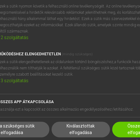
próbaverziójának elindítás
zek a sütik nyomon követik a felhasználó online tevékenységét. Az online tevékeny
BELÉPÉS
regisztrálok és
belépek
.
egismerésével a hirdetők relevánsabb reklámokat jeleníthetnek meg, és korlátozhat
elhasználó hány alkalommal láthat egy hirdetést. Ezek a sütik más szervezetekkel és
egoszthatják ezeket az információkat. Ezek állandó sütik, amelyek szinte mindig 
REGISZTRÁCIÓ
éltől származnak.
2
szolgáltatás
ŰKÖDÉSHEZ ELENGEDHETETLEN
(mindig szükséges)
zek a sütik elengedhetetlenek az oldalunkon történő böngészéshez,a funkciók hasz
elhasználók nem tilthatják le azokat. A feltétlenül szükséges sütik közé tartoznak t
zemélyre szabott beállításokat kezelő sütik.
3
szolgáltatás
SSZES APP ÁTKAPCSOLÁSA
asználja ezt a kapcsolót az összes alkalmazás engedélyezéséhez/letiltásához.
a szükséges sütik
Kiválasztottak
Összes
elfogadása
elfogadása
elfog