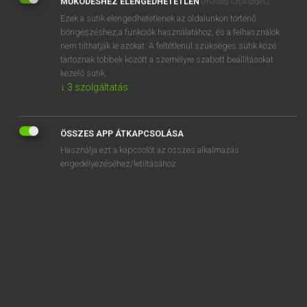
MŰKÖDÉSHEZ ELENGEDHETETLEN
(mindig szükséges)
Ezek a sütik elengedhetetlenek az oldalunkon történő
REGISZTRÁCIÓ
böngészéshez,a funkciók használatához, és a felhasználók
nem tilthatják le azokat. A feltétlenül szükséges sütik közé
tartoznak többek között a személyre szabott beállításokat
kezelő sütik.
↓
3
szolgáltatás
Henry Kammer, Boschné Ablonczy Emőke
MAGYAR−HOLLAND SZÓTÁR
ÖSSZES APP ÁTKAPCSOLÁSA
Kapcsolódó anyagok
Használja ezt a kapcsolót az összes alkalmazás
engedélyezéséhez/letiltásához.
kereskedősegéd
kereslet
keresnivaló
kereső
keresőképes
keresőképtelen