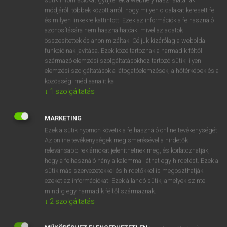
Magyar−holland szótár
módjáról, többek között arról, hogy milyen oldalakat keresett fel
és milyen linkekre kattintott. Ezek az információk a felhasználó
azonosítására nem használhatóak, mivel az adatok
összesítettek és anonimizáltak. Céljuk kizárólag a weboldal
funkcióinak javítása. Ezek közé tartoznak a harmadik féltől
származó elemzési szolgáltatásokhoz tartozó sütik; ilyen
elemzési szolgáltatások a látogatóelemzések, a hőtérképek és a
VAN ELŐFIZETÉSED?
közösségi médiaanalitika.
Van előfizetésem a teljes szócikk megtekintéséhez.
↓
1
szolgáltatás
BELÉPÉS
MARKETING
Ezek a sütik nyomon követik a felhasználó online tevékenységét.
Az online tevékenységek megismerésével a hirdetők
relevánsabb reklámokat jeleníthetnek meg, és korlátozhatják,
hogy a felhasználó hány alkalommal láthat egy hirdetést. Ezek a
sütik más szervezetekkel és hirdetőkkel is megoszthatják
ezeket az információkat. Ezek állandó sütik, amelyek szinte
NINCS ELŐFIZETÉSED?
mindig egy harmadik féltől származnak.
Nincs regisztrációm és előfizetésem. A szótár 2 órás,
↓
2
szolgáltatás
díjmentes próbaverziójának elindításához regisztrálok és
belépek
.