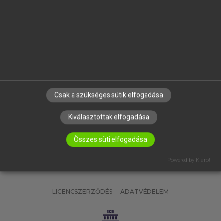
OKTATÁSI INTÉZMÉNYEKNEK
VÁLLALATI MEGOLDÁSOK
SÚGÓ
RÓLUNK
ELÉRHETŐSÉG
SÜTI BEÁLLÍTÁSOK
Csak a szükséges sütik elfogadása
IRATKOZZ FEL HÍRLEVELÜNKRE!
Kiválasztottak elfogadása
Összes süti elfogadása
Powered by Klaro!
LICENCSZERZŐDÉS
ADATVÉDELEM