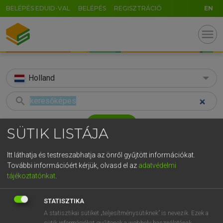
BELÉPÉS EDUID-VAL
BELÉPÉS
REGISZTRÁCIÓ
EN
menu
Holland
search
GR
KERESÉS
SÜTIK LISTÁJA
5
6
7
8
9
ö
ü
ó
TALÁLATOK
31 ms (1 db)
Itt láthatja és testreszabhatja az önről gyűjtött információkat.
r
t
z
u
i
o
p
ő
ú
További információért kérjük, olvasd el az
adatvédelmi
keresőképes
tájékoztatónkat
.
g
h
j
k
l
é
á
ű
Ω
Magyar−holland szótár
v
b
n
m
,
.
-
AltGr
STATISZTIKA
HENRY KAMMER, BOSCHNÉ ABLONCZY EMŐKE
A statisztikai sütiket „teljesítménysütiknek” is nevezik. Ezek a
sütik információkat gyűjtenek a webhely használatának