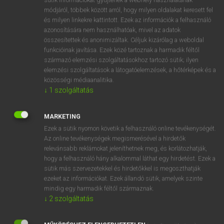
Magyar−holland szótár
arrow_forward_ios
módjáról, többek között arról, hogy milyen oldalakat keresett fel
és milyen linkekre kattintott. Ezek az információk a felhasználó
azonosítására nem használhatóak, mivel az adatok
összesítettek és anonimizáltak. Céljuk kizárólag a weboldal
funkcióinak javítása. Ezek közé tartoznak a harmadik féltől
származó elemzési szolgáltatásokhoz tartozó sütik; ilyen
elemzési szolgáltatások a látogatóelemzések, a hőtérképek és a
VAN ELŐFIZETÉSED?
közösségi médiaanalitika.
Van előfizetésem a teljes szócikk megtekintéséhez.
↓
1
szolgáltatás
BELÉPÉS
MARKETING
Ezek a sütik nyomon követik a felhasználó online tevékenységét.
Az online tevékenységek megismerésével a hirdetők
relevánsabb reklámokat jeleníthetnek meg, és korlátozhatják,
hogy a felhasználó hány alkalommal láthat egy hirdetést. Ezek a
sütik más szervezetekkel és hirdetőkkel is megoszthatják
ezeket az információkat. Ezek állandó sütik, amelyek szinte
NINCS ELŐFIZETÉSED?
mindig egy harmadik féltől származnak.
Nincs regisztrációm és előfizetésem. A szótár 2 órás,
↓
2
szolgáltatás
díjmentes próbaverziójának elindításához regisztrálok és
belépek
.