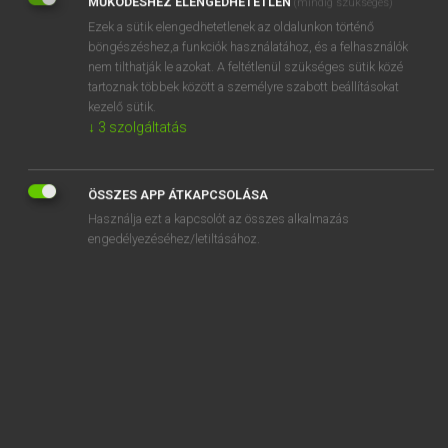
MŰKÖDÉSHEZ ELENGEDHETETLEN
(mindig szükséges)
Ezek a sütik elengedhetetlenek az oldalunkon történő
REGISZTRÁCIÓ
böngészéshez,a funkciók használatához, és a felhasználók
nem tilthatják le azokat. A feltétlenül szükséges sütik közé
tartoznak többek között a személyre szabott beállításokat
kezelő sütik.
↓
3
szolgáltatás
Henry Kammer, Boschné Ablonczy Emőke
MAGYAR−HOLLAND SZÓTÁR
ÖSSZES APP ÁTKAPCSOLÁSA
Kapcsolódó anyagok
Használja ezt a kapcsolót az összes alkalmazás
engedélyezéséhez/letiltásához.
kérelem
kérelmez
kérelmező
kerepel
kereplő
keres