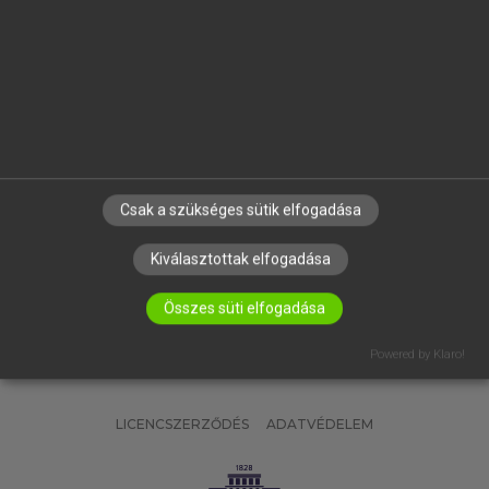
OKTATÁSI INTÉZMÉNYEKNEK
VÁLLALATI MEGOLDÁSOK
SÚGÓ
RÓLUNK
ELÉRHETŐSÉG
SÜTI BEÁLLÍTÁSOK
Csak a szükséges sütik elfogadása
IRATKOZZ FEL HÍRLEVELÜNKRE!
Kiválasztottak elfogadása
Összes süti elfogadása
Powered by Klaro!
LICENCSZERZŐDÉS
ADATVÉDELEM