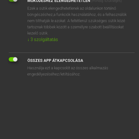
MŰKÖDÉSHEZ ELENGEDHETETLEN
(mindig szükséges)
Ezek a sütik elengedhetetlenek az oldalunkon történő
REGISZTRÁCIÓ
böngészéshez,a funkciók használatához, és a felhasználók
nem tilthatják le azokat. A feltétlenül szükséges sütik közé
tartoznak többek között a személyre szabott beállításokat
kezelő sütik.
↓
3
szolgáltatás
Henry Kammer, Boschné Ablonczy Emőke
MAGYAR−HOLLAND SZÓTÁR
ÖSSZES APP ÁTKAPCSOLÁSA
Kapcsolódó anyagok
Használja ezt a kapcsolót az összes alkalmazás
engedélyezéséhez/letiltásához.
kerekasztal-konferencia
kerékbetörés
kerékbilincs
kerekded
kerekedik
kerekes