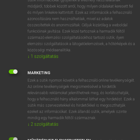
Magyar−holland szótár
arrow_forward_ios
módjáról, többek között arról, hogy milyen oldalakat keresett fel
és milyen linkekre kattintott. Ezek az információk a felhasználó
azonosítására nem használhatóak, mivel az adatok
összesítettek és anonimizáltak. Céljuk kizárólag a weboldal
funkcióinak javítása. Ezek közé tartoznak a harmadik féltől
származó elemzési szolgáltatásokhoz tartozó sütik; ilyen
elemzési szolgáltatások a látogatóelemzések, a hőtérképek és a
VAN ELŐFIZETÉSED?
közösségi médiaanalitika.
Van előfizetésem a teljes szócikk megtekintéséhez.
↓
1
szolgáltatás
BELÉPÉS
MARKETING
Ezek a sütik nyomon követik a felhasználó online tevékenységét.
Az online tevékenységek megismerésével a hirdetők
relevánsabb reklámokat jeleníthetnek meg, és korlátozhatják,
hogy a felhasználó hány alkalommal láthat egy hirdetést. Ezek a
sütik más szervezetekkel és hirdetőkkel is megoszthatják
ezeket az információkat. Ezek állandó sütik, amelyek szinte
NINCS ELŐFIZETÉSED?
mindig egy harmadik féltől származnak.
Nincs regisztrációm és előfizetésem. A szótár 2 órás,
↓
2
szolgáltatás
díjmentes próbaverziójának elindításához regisztrálok és
belépek
.