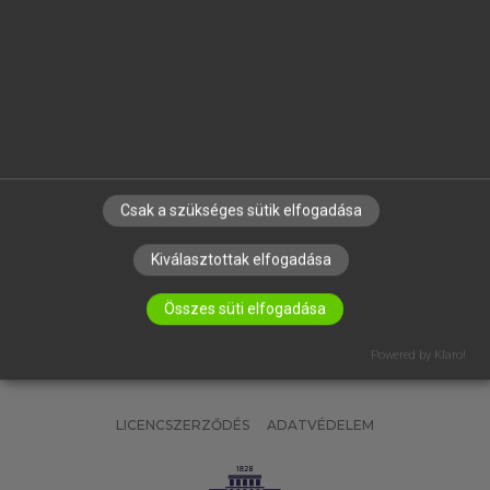
OKTATÁSI INTÉZMÉNYEKNEK
VÁLLALATI MEGOLDÁSOK
SÚGÓ
RÓLUNK
ELÉRHETŐSÉG
SÜTI BEÁLLÍTÁSOK
Csak a szükséges sütik elfogadása
IRATKOZZ FEL HÍRLEVELÜNKRE!
Kiválasztottak elfogadása
Összes süti elfogadása
Powered by Klaro!
LICENCSZERZŐDÉS
ADATVÉDELEM