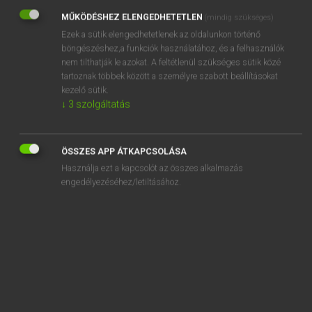
MŰKÖDÉSHEZ ELENGEDHETETLEN
(mindig szükséges)
REGISZTRÁCIÓ
Ezek a sütik elengedhetetlenek az oldalunkon történő
böngészéshez,a funkciók használatához, és a felhasználók
nem tilthatják le azokat. A feltétlenül szükséges sütik közé
tartoznak többek között a személyre szabott beállításokat
kezelő sütik.
↓
3
szolgáltatás
Henry Kammer, Boschné Ablonczy Emőke
MAGYAR−HOLLAND SZÓTÁR
Kapcsolódó anyagok
ÖSSZES APP ÁTKAPCSOLÁSA
Használja ezt a kapcsolót az összes alkalmazás
kertmozi
engedélyezéséhez/letiltásához.
kertváros
kertvendéglő
kerül
kerület
kerületi