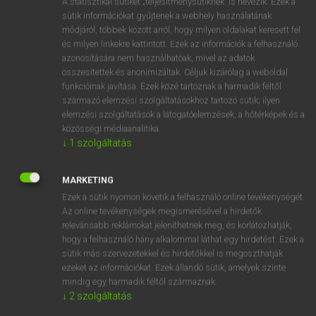
A statisztikai sütiket „teljesítménysütiknek” is nevezik. Ezek a
Magyar−holland szótár
arrow_forward_ios
sütik információkat gyűjtenek a webhely használatának
módjáról, többek között arról, hogy milyen oldalakat keresett fel
és milyen linkekre kattintott. Ezek az információk a felhasználó
azonosítására nem használhatóak, mivel az adatok
összesítettek és anonimizáltak. Céljuk kizárólag a weboldal
funkcióinak javítása. Ezek közé tartoznak a harmadik féltől
származó elemzési szolgáltatásokhoz tartozó sütik; ilyen
VAN ELŐFIZETÉSED?
elemzési szolgáltatások a látogatóelemzések, a hőtérképek és a
Van előfizetésem a teljes szócikk megtekintéséhez.
közösségi médiaanalitika.
↓
1
szolgáltatás
BELÉPÉS
MARKETING
Ezek a sütik nyomon követik a felhasználó online tevékenységét.
Az online tevékenységek megismerésével a hirdetők
relevánsabb reklámokat jeleníthetnek meg, és korlátozhatják,
hogy a felhasználó hány alkalommal láthat egy hirdetést. Ezek a
sütik más szervezetekkel és hirdetőkkel is megoszthatják
NINCS ELŐFIZETÉSED?
ezeket az információkat. Ezek állandó sütik, amelyek szinte
Nincs regisztrációm és előfizetésem. A szótár 2 órás,
mindig egy harmadik féltől származnak.
díjmentes próbaverziójának elindításához regisztrálok és
↓
2
szolgáltatás
belépek
.