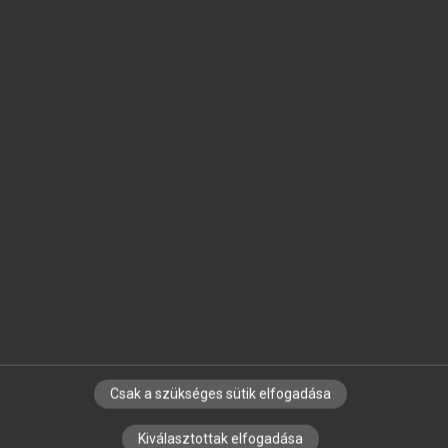
SZOTAR.NET APPLIKÁCIÓ
MICROSOFT OFFICE BŐVÍTMÉNY
BEÉPÜLŐ SZÓTÁRMODUL
ONLINE NYELVVIZSGA
EGYÉNI FELHASZNÁLÓKNAK
TANULÓKNAK
OKTATÁSI INTÉZMÉNYEKNEK
VÁLLALATI MEGOLDÁSOK
SÚGÓ
RÓLUNK
ELÉRHETŐSÉG
SÜTI BEÁLLÍTÁSOK
Csak a szükséges sütik elfogadása
Kiválasztottak elfogadása