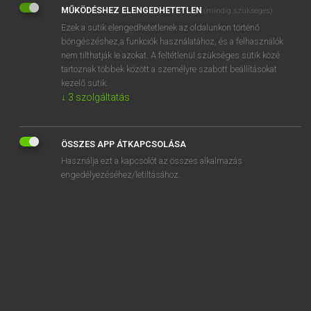
MŰKÖDÉSHEZ ELENGEDHETETLEN
(mindig szükséges)
REGISZTRÁCIÓ
Ezek a sütik elengedhetetlenek az oldalunkon történő
böngészéshez,a funkciók használatához, és a felhasználók
nem tilthatják le azokat. A feltétlenül szükséges sütik közé
tartoznak többek között a személyre szabott beállításokat
kezelő sütik.
↓
3
szolgáltatás
Henry Kammer, Boschné Ablonczy Emőke
MAGYAR−HOLLAND SZÓTÁR
ÖSSZES APP ÁTKAPCSOLÁSA
Kapcsolódó anyagok
Használja ezt a kapcsolót az összes alkalmazás
engedélyezéséhez/letiltásához.
kerül
kerület
kerületi
kerülget
kerülő
kérvény