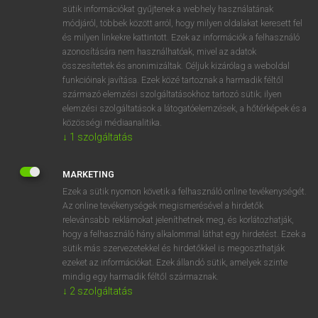
Magyar−holland szótár
arrow_forward_ios
sütik információkat gyűjtenek a webhely használatának
módjáról, többek között arról, hogy milyen oldalakat keresett fel
és milyen linkekre kattintott. Ezek az információk a felhasználó
azonosítására nem használhatóak, mivel az adatok
összesítettek és anonimizáltak. Céljuk kizárólag a weboldal
funkcióinak javítása. Ezek közé tartoznak a harmadik féltől
származó elemzési szolgáltatásokhoz tartozó sütik; ilyen
VAN ELŐFIZETÉSED?
elemzési szolgáltatások a látogatóelemzések, a hőtérképek és a
Van előfizetésem a teljes szócikk megtekintéséhez.
közösségi médiaanalitika.
↓
1
szolgáltatás
BELÉPÉS
MARKETING
Ezek a sütik nyomon követik a felhasználó online tevékenységét.
Az online tevékenységek megismerésével a hirdetők
relevánsabb reklámokat jeleníthetnek meg, és korlátozhatják,
hogy a felhasználó hány alkalommal láthat egy hirdetést. Ezek a
sütik más szervezetekkel és hirdetőkkel is megoszthatják
NINCS ELŐFIZETÉSED?
ezeket az információkat. Ezek állandó sütik, amelyek szinte
mindig egy harmadik féltől származnak.
Nincs regisztrációm és előfizetésem. A szótár 2 órás,
↓
2
szolgáltatás
díjmentes próbaverziójának elindításához regisztrálok és
belépek
.