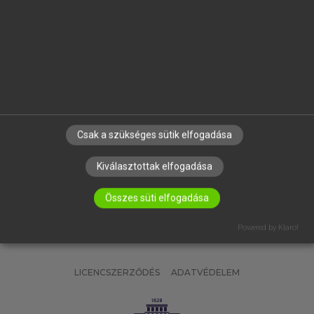
OKTATÁSI INTÉZMÉNYEKNEK
VÁLLALATI MEGOLDÁSOK
SÚGÓ
RÓLUNK
ELÉRHETŐSÉG
SÜTI BEÁLLÍTÁSOK
Csak a szükséges sütik elfogadása
IRATKOZZ FEL HÍRLEVELÜNKRE!
Kiválasztottak elfogadása
Összes süti elfogadása
Powered by Klaro!
LICENCSZERZŐDÉS
ADATVÉDELEM