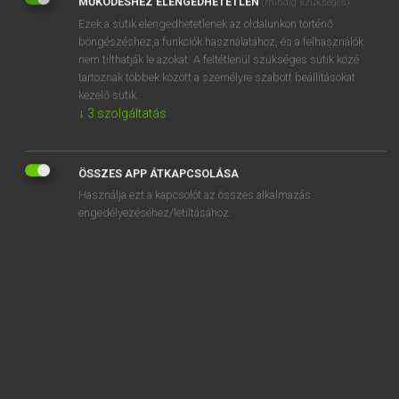
MŰKÖDÉSHEZ ELENGEDHETETLEN
(mindig szükséges)
Ezek a sütik elengedhetetlenek az oldalunkon történő
REGISZTRÁCIÓ
böngészéshez,a funkciók használatához, és a felhasználók
nem tilthatják le azokat. A feltétlenül szükséges sütik közé
tartoznak többek között a személyre szabott beállításokat
kezelő sütik.
↓
3
szolgáltatás
Henry Kammer, Boschné Ablonczy Emőke
MAGYAR−HOLLAND SZÓTÁR
ÖSSZES APP ÁTKAPCSOLÁSA
Kapcsolódó anyagok
Használja ezt a kapcsolót az összes alkalmazás
engedélyezéséhez/letiltásához.
kerékpározik
kerékpárpumpa
kerékpártömlő
kerékpárút
kerékpárverseny
kerekség