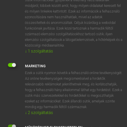
Magyar−holland szótár
arrow_forward_ios
módjáról, többek között arról, hogy milyen oldalakat keresett fel
és milyen linkekre kattintott. Ezek az információk a felhasználó
azonosítására nem használhatóak, mivel az adatok
összesítettek és anonimizáltak. Céljuk kizárólag a weboldal
funkcióinak javítása. Ezek közé tartoznak a harmadik féltől
származó elemzési szolgáltatásokhoz tartozó sütik; ilyen
elemzési szolgáltatások a látogatóelemzések, a hőtérképek és a
VAN ELŐFIZETÉSED?
közösségi médiaanalitika.
Van előfizetésem a teljes szócikk megtekintéséhez.
↓
1
szolgáltatás
BELÉPÉS
MARKETING
Ezek a sütik nyomon követik a felhasználó online tevékenységét.
Az online tevékenységek megismerésével a hirdetők
relevánsabb reklámokat jeleníthetnek meg, és korlátozhatják,
hogy a felhasználó hány alkalommal láthat egy hirdetést. Ezek a
sütik más szervezetekkel és hirdetőkkel is megoszthatják
ezeket az információkat. Ezek állandó sütik, amelyek szinte
NINCS ELŐFIZETÉSED?
mindig egy harmadik féltől származnak.
Nincs regisztrációm és előfizetésem. A szótár 2 órás,
↓
2
szolgáltatás
díjmentes próbaverziójának elindításához regisztrálok és
belépek
.