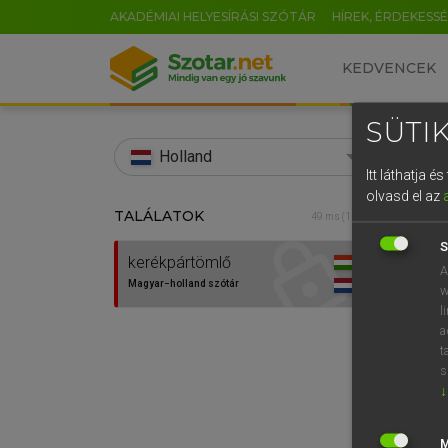
AKADÉMIAI HELYESÍRÁSI SZÓTÁR
HÍREK, ÉRDEKESS
KEDVENCEK
SÜTIK
search
Holland
Itt láthatja 
EN
olvasd el az
TALÁLATOK
HENR
49 ms (1 db)
0
Magy
S
kerékpártömlő
A
Magyar−holland szótár
w
l
a
t
s
↓
Van 