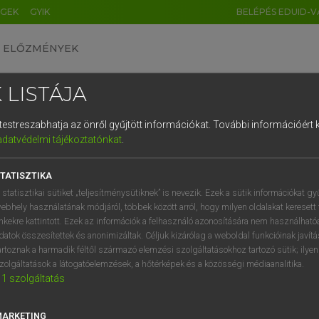
ÉGEK
GYIK
BELÉPÉS EDUID-V
ELŐZMÉNYEK
 LISTÁJA
és testreszabhatja az önről gyűjtött információkat.
További információért k
HU
DE
CN
FR
ES
IT
NL
RU
GR
adatvédelmi tájékoztatónkat
.
Y KAMMER, BOSCHNÉ ABLONCZY EMŐKE
1
2
3
4
5
6
7
8
9
ar−holland szótár
TATISZTIKA
q
w
e
r
t
z
u
i
 statisztikai sütiket „teljesítménysütiknek” is nevezik. Ezek a sütik információkat gy
ebhely használatának módjáról, többek között arról, hogy milyen oldalakat keresett 
a
s
d
f
g
h
j
k
l
é
inkekre kattintott. Ezek az információk a felhasználó azonosítására nem használható
datok összesítettek és anonimizáltak. Céljuk kizárólag a weboldal funkcióinak javít
í
y
x
c
v
b
n
m
,
.
artoznak a harmadik féltől származó elemzési szolgáltatásokhoz tartozó sütik; ilye
zolgáltatások a látogatóelemzések, a hőtérképek és a közösségi médiaanalitika.
VAN ELŐFIZETÉSED?
NINCS ELŐFIZETÉSED
1
szolgáltatás
előfizetésem a teljes szócikk
Nincs regisztrációm és előfiz
megtekintéséhez.
A szótár 2 órás, díjmente
MARKETING