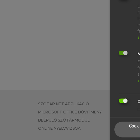
E
m
f
m
f
↓
M
E
f
s
↓
Ö
SZOTAR.NET APPLIKÁCIÓ
EGYÉNI FEL
H
MICROSOFT OFFICE BŐVÍTMÉNY
TANULÓKNA
BEÉPÜLŐ SZÓTÁRMODUL
OKTATÁSI I
Csak 
ONLINE NYELVVIZSGA
VÁLLALATI 