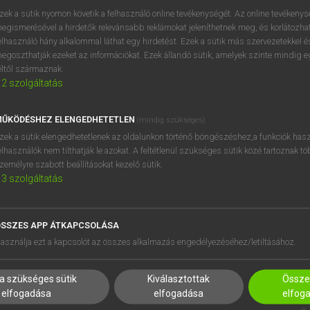
próbaverziójának elindítás
zek a sütik nyomon követik a felhasználó online tevékenységét. Az online tevékeny
BELÉPÉS
regisztrálok és
belépek
.
egismerésével a hirdetők relevánsabb reklámokat jeleníthetnek meg, és korlátozhat
elhasználó hány alkalommal láthat egy hirdetést. Ezek a sütik más szervezetekkel és
egoszthatják ezeket az információkat. Ezek állandó sütik, amelyek szinte mindig 
REGISZTRÁCIÓ
éltől származnak.
2
szolgáltatás
ŰKÖDÉSHEZ ELENGEDHETETLEN
(mindig szükséges)
zek a sütik elengedhetetlenek az oldalunkon történő böngészéshez,a funkciók hasz
elhasználók nem tilthatják le azokat. A feltétlenül szükséges sütik közé tartoznak t
zemélyre szabott beállításokat kezelő sütik.
3
szolgáltatás
SSZES APP ÁTKAPCSOLÁSA
HASZNÁLÓKNAK
SÚGÓ
asználja ezt a kapcsolót az összes alkalmazás engedélyezéséhez/letiltásához.
K
RÓLUNK
NTÉZMÉNYEKNEK
ELÉRHETŐSÉG
a szükséges sütik
Kiválasztottak
Összes
MEGOLDÁSOK
SÜTI BEÁLLÍTÁSOK
elfogadása
elfogadása
elfog