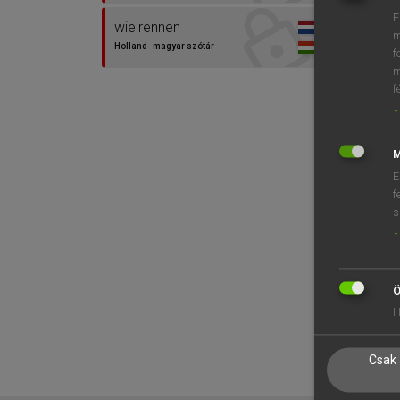
E
wielrennen
m
Holland−magyar szótár
f
m
f
↓
M
E
f
s
↓
Ö
H
Csak 