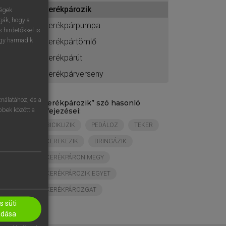
ához
kerékpározik
ségek
ják, hogy a
kerékpárpumpa
 hirdetőkkel is
egy harmadik
kerékpártömlő
kerékpárút
kerékpárverseny
nálatához, és a
„
kerékpározik
” szó hasonló
öbbek között a
kifejezései:
BICIKLIZIK
PEDÁLOZ
TEKER
KEREKEZIK
BRINGÁZIK
KERÉKPÁRON MEGY
KERÉKPÁROZIK EGYET
KERÉKPÁROZGAT
 süti
adása