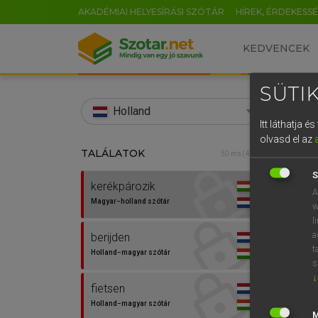
AKADÉMIAI HELYESÍRÁSI SZÓTÁR
HÍREK, ÉRDEKESS
KEDVENCEK
SÜTIK
search
Holland
Itt láthatja 
EN
olvasd el az
TALÁLATOK
HENR
50 ms (4 db)
0
Magy
S
kerékpározik
A
Magyar−holland szótár
w
l
a
berijden
t
Holland−magyar szótár
s
↓
fietsen
Van 
Holland−magyar szótár