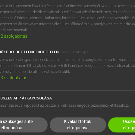
próbaverziójának elindítás
zek a sütik nyomon követik a felhasználó online tevékenységét. Az online tevékeny
BELÉPÉS
regisztrálok és
belépek
.
egismerésével a hirdetők relevánsabb reklámokat jeleníthetnek meg, és korlátozhat
elhasználó hány alkalommal láthat egy hirdetést. Ezek a sütik más szervezetekkel és
egoszthatják ezeket az információkat. Ezek állandó sütik, amelyek szinte mindig 
REGISZTRÁCIÓ
éltől származnak.
2
szolgáltatás
ŰKÖDÉSHEZ ELENGEDHETETLEN
(mindig szükséges)
zek a sütik elengedhetetlenek az oldalunkon történő böngészéshez,a funkciók hasz
elhasználók nem tilthatják le azokat. A feltétlenül szükséges sütik közé tartoznak t
zemélyre szabott beállításokat kezelő sütik.
3
szolgáltatás
SSZES APP ÁTKAPCSOLÁSA
asználja ezt a kapcsolót az összes alkalmazás engedélyezéséhez/letiltásához.
a szükséges sütik
Kiválasztottak
Összes
elfogadása
elfogadása
elfog