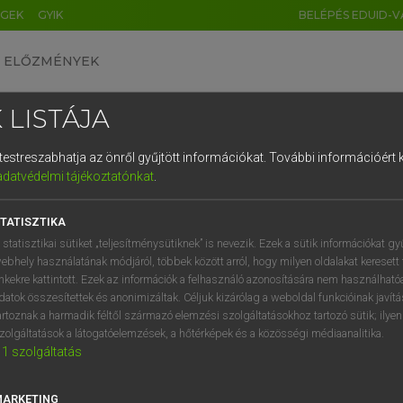
ÉGEK
GYIK
BELÉPÉS EDUID-V
ELŐZMÉNYEK
 LISTÁJA
és testreszabhatja az önről gyűjtött információkat.
További információért k
HU
DE
CN
FR
ES
IT
NL
RU
GR
adatvédelmi tájékoztatónkat
.
Y KAMMER, BOSCHNÉ ABLONCZY EMŐKE
1
2
3
4
5
6
7
8
9
ar−holland szótár
TATISZTIKA
q
w
e
r
t
z
u
i
 statisztikai sütiket „teljesítménysütiknek” is nevezik. Ezek a sütik információkat gy
ebhely használatának módjáról, többek között arról, hogy milyen oldalakat keresett 
a
s
d
f
g
h
j
k
l
é
inkekre kattintott. Ezek az információk a felhasználó azonosítására nem használható
datok összesítettek és anonimizáltak. Céljuk kizárólag a weboldal funkcióinak javít
í
y
x
c
v
b
n
m
,
.
artoznak a harmadik féltől származó elemzési szolgáltatásokhoz tartozó sütik; ilye
zolgáltatások a látogatóelemzések, a hőtérképek és a közösségi médiaanalitika.
VAN ELŐFIZETÉSED?
NINCS ELŐFIZETÉSED
1
szolgáltatás
előfizetésem a teljes szócikk
Nincs regisztrációm és előfiz
megtekintéséhez.
A szótár 2 órás, díjmente
MARKETING