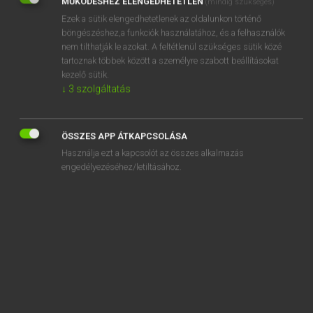
MŰKÖDÉSHEZ ELENGEDHETETLEN
(mindig szükséges)
Ezek a sütik elengedhetetlenek az oldalunkon történő
REGISZTRÁCIÓ
böngészéshez,a funkciók használatához, és a felhasználók
nem tilthatják le azokat. A feltétlenül szükséges sütik közé
tartoznak többek között a személyre szabott beállításokat
kezelő sütik.
↓
3
szolgáltatás
Henry Kammer, Boschné Ablonczy Emőke
MAGYAR−HOLLAND SZÓTÁR
ÖSSZES APP ÁTKAPCSOLÁSA
Kapcsolódó anyagok
Használja ezt a kapcsolót az összes alkalmazás
engedélyezéséhez/letiltásához.
kerékpárabroncs
kerékpárbelső
kerékpárgumi
kerékpármegőrző
kerékpáros
kerékpározás