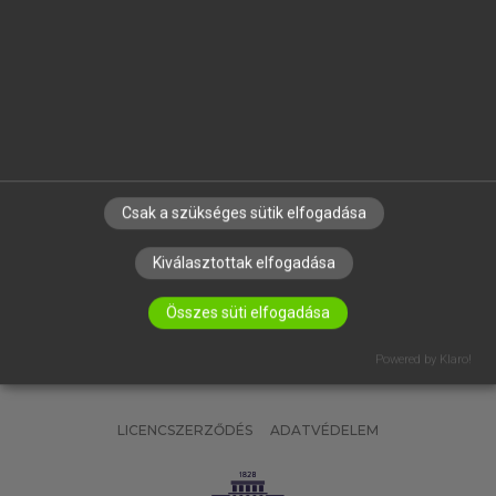
OKTATÁSI INTÉZMÉNYEKNEK
VÁLLALATI MEGOLDÁSOK
SÚGÓ
RÓLUNK
ELÉRHETŐSÉG
SÜTI BEÁLLÍTÁSOK
Csak a szükséges sütik elfogadása
IRATKOZZ FEL HÍRLEVELÜNKRE!
Kiválasztottak elfogadása
Összes süti elfogadása
Powered by Klaro!
LICENCSZERZŐDÉS
ADATVÉDELEM