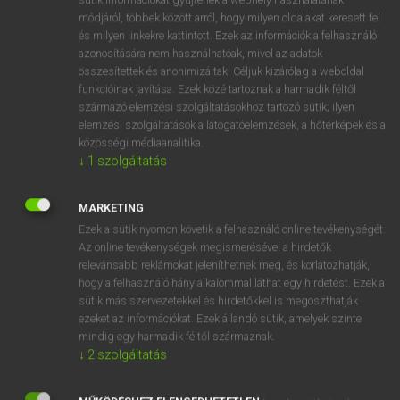
Magyar−holland szótár
arrow_forward_ios
módjáról, többek között arról, hogy milyen oldalakat keresett fel
és milyen linkekre kattintott. Ezek az információk a felhasználó
azonosítására nem használhatóak, mivel az adatok
összesítettek és anonimizáltak. Céljuk kizárólag a weboldal
funkcióinak javítása. Ezek közé tartoznak a harmadik féltől
származó elemzési szolgáltatásokhoz tartozó sütik; ilyen
elemzési szolgáltatások a látogatóelemzések, a hőtérképek és a
VAN ELŐFIZETÉSED?
közösségi médiaanalitika.
Van előfizetésem a teljes szócikk megtekintéséhez.
↓
1
szolgáltatás
BELÉPÉS
MARKETING
Ezek a sütik nyomon követik a felhasználó online tevékenységét.
Az online tevékenységek megismerésével a hirdetők
relevánsabb reklámokat jeleníthetnek meg, és korlátozhatják,
hogy a felhasználó hány alkalommal láthat egy hirdetést. Ezek a
sütik más szervezetekkel és hirdetőkkel is megoszthatják
ezeket az információkat. Ezek állandó sütik, amelyek szinte
NINCS ELŐFIZETÉSED?
mindig egy harmadik féltől származnak.
Nincs regisztrációm és előfizetésem. A szótár 2 órás,
↓
2
szolgáltatás
díjmentes próbaverziójának elindításához regisztrálok és
belépek
.