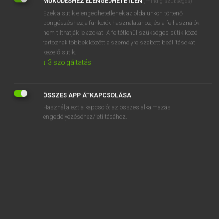
MŰKÖDÉSHEZ ELENGEDHETETLEN
(mindig szükséges)
Ezek a sütik elengedhetetlenek az oldalunkon történő
REGISZTRÁCIÓ
böngészéshez,a funkciók használatához, és a felhasználók
nem tilthatják le azokat. A feltétlenül szükséges sütik közé
tartoznak többek között a személyre szabott beállításokat
kezelő sütik.
↓
3
szolgáltatás
Henry Kammer, Boschné Ablonczy Emőke
MAGYAR−HOLLAND SZÓTÁR
ÖSSZES APP ÁTKAPCSOLÁSA
Kapcsolódó anyagok
Használja ezt a kapcsolót az összes alkalmazás
engedélyezéséhez/letiltásához.
keréknyom
kerékpár
kerékpárabroncs
kerékpárbelső
kerékpárgumi
kerékpármegőrző