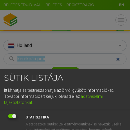
BELÉPÉS EDUID-VAL
BELÉPÉS
REGISZTRÁCIÓ
EN
menu
Holland
search
GR
KERESÉS
SÜTIK LISTÁJA
5
6
7
8
9
ö
ü
ó
TALÁLATOK
41 ms (1 db)
Itt láthatja és testreszabhatja az önről gyűjtött információkat.
r
t
z
u
i
o
p
ő
ú
További információért kérjük, olvasd el az
adatvédelmi
kerékpárgumi
tájékoztatónkat
.
g
h
j
k
l
é
á
ű
Ω
Magyar−holland szótár
v
b
n
m
,
.
-
AltGr
STATISZTIKA
HENRY KAMMER, BOSCHNÉ ABLONCZY EMŐKE
A statisztikai sütiket „teljesítménysütiknek” is nevezik. Ezek a
sütik információkat gyűjtenek a webhely használatának