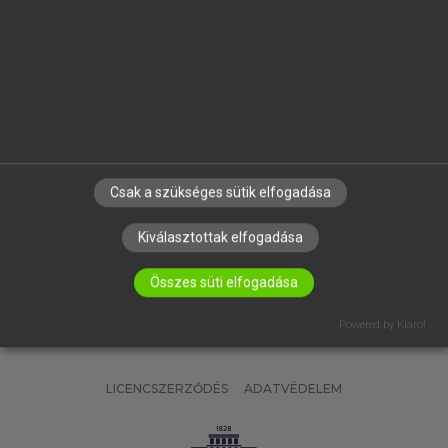
OKTATÁSI INTÉZMÉNYEKNEK
VÁLLALATI MEGOLDÁSOK
SÚGÓ
RÓLUNK
ELÉRHETŐSÉG
SÜTI BEÁLLÍTÁSOK
Csak a szükséges sütik elfogadása
IRATKOZZ FEL HÍRLEVELÜNKRE!
Kiválasztottak elfogadása
Összes süti elfogadása
Powered by Klaro!
LICENCSZERZŐDÉS
ADATVÉDELEM