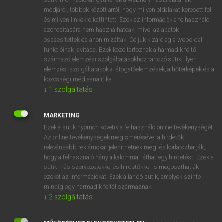
Magyar−holland szótár
módjáról, többek között arról, hogy milyen oldalakat keresett fel
és milyen linkekre kattintott. Ezek az információk a felhasználó
azonosítására nem használhatóak, mivel az adatok
összesítettek és anonimizáltak. Céljuk kizárólag a weboldal
funkcióinak javítása. Ezek közé tartoznak a harmadik féltől
származó elemzési szolgáltatásokhoz tartozó sütik; ilyen
elemzési szolgáltatások a látogatóelemzések, a hőtérképek és a
VAN ELŐFIZETÉSED?
közösségi médiaanalitika.
Van előfizetésem a teljes szócikk megtekintéséhez.
↓
1
szolgáltatás
BELÉPÉS
MARKETING
Ezek a sütik nyomon követik a felhasználó online tevékenységét.
Az online tevékenységek megismerésével a hirdetők
relevánsabb reklámokat jeleníthetnek meg, és korlátozhatják,
hogy a felhasználó hány alkalommal láthat egy hirdetést. Ezek a
sütik más szervezetekkel és hirdetőkkel is megoszthatják
ezeket az információkat. Ezek állandó sütik, amelyek szinte
NINCS ELŐFIZETÉSED?
mindig egy harmadik féltől származnak.
Nincs regisztrációm és előfizetésem. A szótár 2 órás,
↓
2
szolgáltatás
díjmentes próbaverziójának elindításához regisztrálok és
belépek
.