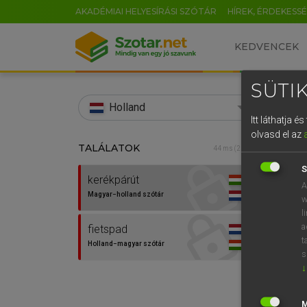
AKADÉMIAI HELYESÍRÁSI SZÓTÁR
HÍREK, ÉRDEKESS
KEDVENCEK
SÜTIK
search
Holland
Itt láthatja 
EN
olvasd el az
TALÁLATOK
HENR
44 ms (2 db)
0
Magy
S
kerékpárút
A
Magyar−holland szótár
w
l
a
fietspad
t
Holland−magyar szótár
s
↓
Van 