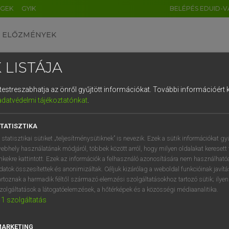
ÉGEK
GYIK
BELÉPÉS EDUID-V
ELŐZMÉNYEK
 LISTÁJA
és testreszabhatja az önről gyűjtött információkat.
További információért k
HU
DE
CN
FR
ES
IT
NL
RU
GR
adatvédelmi tájékoztatónkat
.
Y KAMMER, BOSCHNÉ ABLONCZY EMŐKE
1
2
3
4
5
6
7
8
9
ar−holland szótár
TATISZTIKA
q
w
e
r
t
z
u
i
 statisztikai sütiket „teljesítménysütiknek” is nevezik. Ezek a sütik információkat gy
ebhely használatának módjáról, többek között arról, hogy milyen oldalakat keresett 
a
s
d
f
g
h
j
k
l
é
inkekre kattintott. Ezek az információk a felhasználó azonosítására nem használható
datok összesítettek és anonimizáltak. Céljuk kizárólag a weboldal funkcióinak javít
í
y
x
c
v
b
n
m
,
.
artoznak a harmadik féltől származó elemzési szolgáltatásokhoz tartozó sütik; ilye
zolgáltatások a látogatóelemzések, a hőtérképek és a közösségi médiaanalitika.
VAN ELŐFIZETÉSED?
NINCS ELŐFIZETÉSED
1
szolgáltatás
előfizetésem a teljes szócikk
Nincs regisztrációm és előfiz
megtekintéséhez.
A szótár 2 órás, díjmente
MARKETING