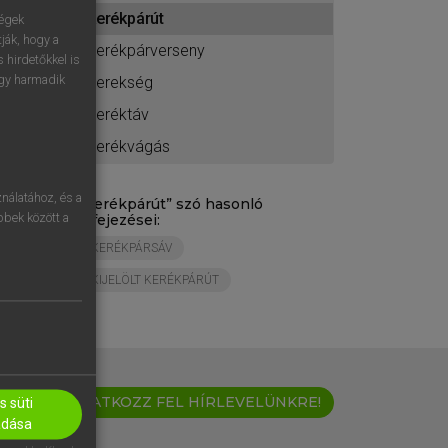
ához
kerékpárút
ségek
ják, hogy a
kerékpárverseny
 hirdetőkkel is
egy harmadik
kerekség
keréktáv
kerékvágás
nálatához, és a
„
kerékpárút
” szó hasonló
öbbek között a
kifejezései:
KERÉKPÁRSÁV
KIJELÖLT KERÉKPÁRÚT
IRATKOZZ FEL HÍRLEVELÜNKRE!
 süti
adása