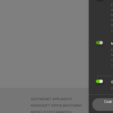
E
m
f
m
f
↓
M
E
f
s
↓
Ö
H
SZOTAR.NET APPLIKÁCIÓ
EGYÉNI FEL
Csak 
MICROSOFT OFFICE BŐVÍTMÉNY
TANULÓKNA
BEÉPÜLŐ SZÓTÁRMODUL
OKTATÁSI I