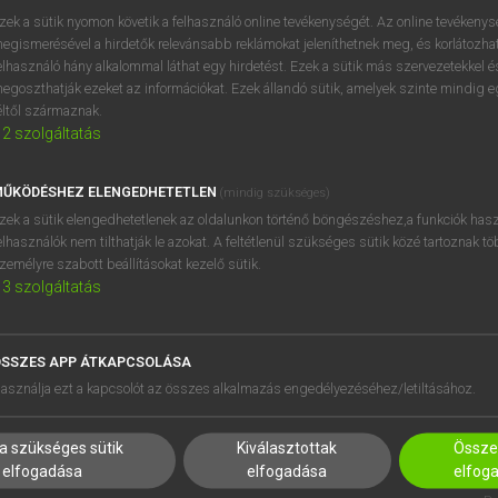
próbaverziójának elindítás
zek a sütik nyomon követik a felhasználó online tevékenységét. Az online tevékeny
BELÉPÉS
regisztrálok és
belépek
.
egismerésével a hirdetők relevánsabb reklámokat jeleníthetnek meg, és korlátozhat
elhasználó hány alkalommal láthat egy hirdetést. Ezek a sütik más szervezetekkel és
egoszthatják ezeket az információkat. Ezek állandó sütik, amelyek szinte mindig 
REGISZTRÁCIÓ
éltől származnak.
2
szolgáltatás
ŰKÖDÉSHEZ ELENGEDHETETLEN
(mindig szükséges)
zek a sütik elengedhetetlenek az oldalunkon történő böngészéshez,a funkciók hasz
elhasználók nem tilthatják le azokat. A feltétlenül szükséges sütik közé tartoznak t
zemélyre szabott beállításokat kezelő sütik.
3
szolgáltatás
SSZES APP ÁTKAPCSOLÁSA
asználja ezt a kapcsolót az összes alkalmazás engedélyezéséhez/letiltásához.
HASZNÁLÓKNAK
SÚGÓ
a szükséges sütik
Kiválasztottak
Összes
K
RÓLUNK
elfogadása
elfogadása
elfog
NTÉZMÉNYEKNEK
ELÉRHETŐSÉG