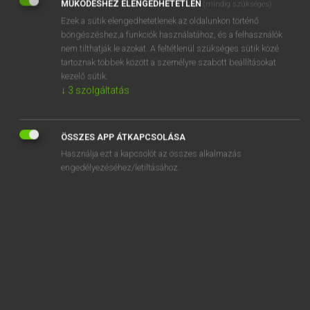
MŰKÖDÉSHEZ ELENGEDHETETLEN
(mindig szükséges)
Ezek a sütik elengedhetetlenek az oldalunkon történő
REGISZTRÁCIÓ
böngészéshez,a funkciók használatához, és a felhasználók
nem tilthatják le azokat. A feltétlenül szükséges sütik közé
tartoznak többek között a személyre szabott beállításokat
kezelő sütik.
↓
3
szolgáltatás
Henry Kammer, Boschné Ablonczy Emőke
MAGYAR−HOLLAND SZÓTÁR
ÖSSZES APP ÁTKAPCSOLÁSA
Kapcsolódó anyagok
Használja ezt a kapcsolót az összes alkalmazás
engedélyezéséhez/letiltásához.
kerékgyártó
kerekít
kerékkötő
keréknyom
kerékpár
kerékpárabroncs