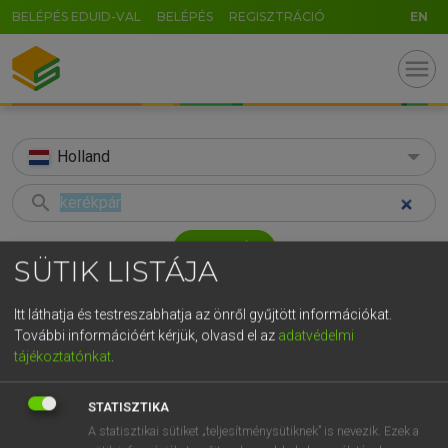
BELÉPÉS EDUID-VAL
BELÉPÉS
REGISZTRÁCIÓ
EN
menu
Holland
search
GR
KERESÉS
SÜTIK LISTÁJA
5
6
7
8
9
ö
ü
ó
TALÁLATOK
53 ms (13 db)
r
t
z
u
i
o
p
ő
ú
Itt láthatja és testreszabhatja az önről gyűjtött információkat.
További információért kérjük, olvasd el az
adatvédelmi
kerékpár
cserél
dame
g
h
j
k
l
é
á
ű
Ω
tájékoztatónkat
.
Magyar−holland szótár
Magyar−holland szótár
Holland
v
b
n
m
,
.
-
AltGr
STATISZTIKA
HENRY KAMMER, BOSCHNÉ ABLONCZY EMŐKE
A statisztikai sütiket „teljesítménysütiknek” is nevezik. Ezek a