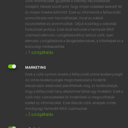
sütik információkat gyűjtenek a webhely használatának
Magyar−holland szótár
arrow_forward_ios
módjáról, többek között arról, hogy milyen oldalakat keresett fel
és milyen linkekre kattintott. Ezek az információk a felhasználó
azonosítására nem használhatóak, mivel az adatok
összesítettek és anonimizáltak. Céljuk kizárólag a weboldal
funkcióinak javítása. Ezek közé tartoznak a harmadik féltől
származó elemzési szolgáltatásokhoz tartozó sütik; ilyen
elemzési szolgáltatások a látogatóelemzések, a hőtérképek és a
VAN ELŐFIZETÉSED?
közösségi médiaanalitika.
Van előfizetésem a teljes szócikk megtekintéséhez.
↓
1
szolgáltatás
BELÉPÉS
MARKETING
Ezek a sütik nyomon követik a felhasználó online tevékenységét.
Az online tevékenységek megismerésével a hirdetők
relevánsabb reklámokat jeleníthetnek meg, és korlátozhatják,
hogy a felhasználó hány alkalommal láthat egy hirdetést. Ezek a
sütik más szervezetekkel és hirdetőkkel is megoszthatják
ezeket az információkat. Ezek állandó sütik, amelyek szinte
NINCS ELŐFIZETÉSED?
mindig egy harmadik féltől származnak.
Nincs regisztrációm és előfizetésem. A szótár 2 órás,
↓
2
szolgáltatás
díjmentes próbaverziójának elindításához regisztrálok és
belépek
.