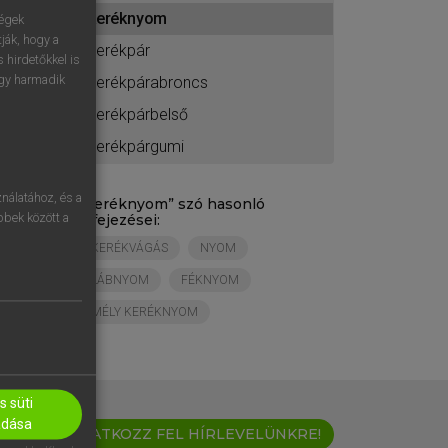
ához
keréknyom
ségek
ják, hogy a
kerékpár
 hirdetőkkel is
egy harmadik
kerékpárabroncs
kerékpárbelső
kerékpárgumi
nálatához, és a
„
keréknyom
” szó hasonló
öbbek között a
kifejezései:
KERÉKVÁGÁS
NYOM
LÁBNYOM
FÉKNYOM
MÉLY KERÉKNYOM
 süti
adása
IRATKOZZ FEL HÍRLEVELÜNKRE!