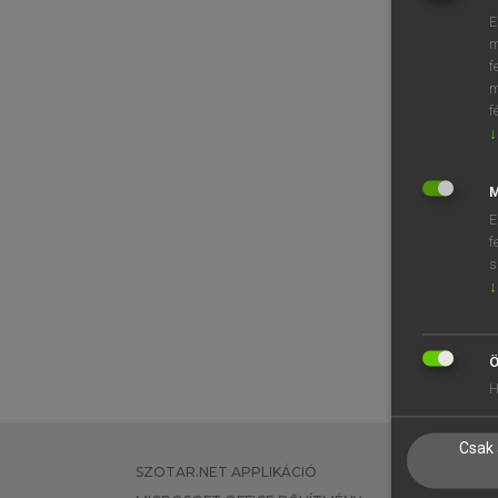
E
m
f
m
f
↓
M
E
f
s
↓
Ö
H
Csak 
SZOTAR.NET APPLIKÁCIÓ
EGYÉNI FEL