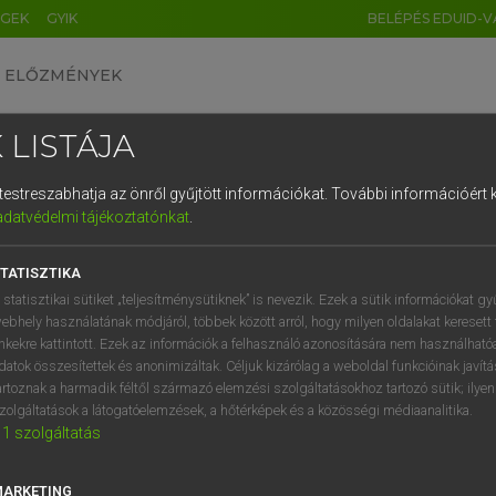
ÉGEK
GYIK
BELÉPÉS EDUID-V
ELŐZMÉNYEK
 LISTÁJA
és testreszabhatja az önről gyűjtött információkat.
További információért k
HU
DE
CN
FR
ES
IT
NL
RU
GR
adatvédelmi tájékoztatónkat
.
Y KAMMER, BOSCHNÉ ABLONCZY EMŐKE
1
2
3
4
5
6
7
8
9
ar−holland szótár
TATISZTIKA
q
w
e
r
t
z
u
i
 statisztikai sütiket „teljesítménysütiknek” is nevezik. Ezek a sütik információkat gy
ebhely használatának módjáról, többek között arról, hogy milyen oldalakat keresett 
a
s
d
f
g
h
j
k
l
é
inkekre kattintott. Ezek az információk a felhasználó azonosítására nem használható
datok összesítettek és anonimizáltak. Céljuk kizárólag a weboldal funkcióinak javít
í
y
x
c
v
b
n
m
,
.
artoznak a harmadik féltől származó elemzési szolgáltatásokhoz tartozó sütik; ilye
zolgáltatások a látogatóelemzések, a hőtérképek és a közösségi médiaanalitika.
VAN ELŐFIZETÉSED?
NINCS ELŐFIZETÉSED
1
szolgáltatás
előfizetésem a teljes szócikk
Nincs regisztrációm és előfiz
megtekintéséhez.
A szótár 2 órás, díjmente
MARKETING