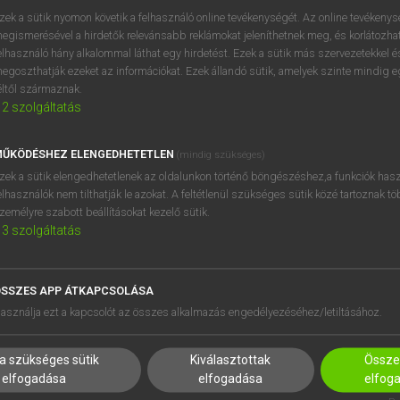
próbaverziójának elindítás
zek a sütik nyomon követik a felhasználó online tevékenységét. Az online tevékeny
BELÉPÉS
regisztrálok és
belépek
.
egismerésével a hirdetők relevánsabb reklámokat jeleníthetnek meg, és korlátozhat
elhasználó hány alkalommal láthat egy hirdetést. Ezek a sütik más szervezetekkel és
egoszthatják ezeket az információkat. Ezek állandó sütik, amelyek szinte mindig 
REGISZTRÁCIÓ
éltől származnak.
2
szolgáltatás
ŰKÖDÉSHEZ ELENGEDHETETLEN
(mindig szükséges)
zek a sütik elengedhetetlenek az oldalunkon történő böngészéshez,a funkciók hasz
elhasználók nem tilthatják le azokat. A feltétlenül szükséges sütik közé tartoznak t
zemélyre szabott beállításokat kezelő sütik.
3
szolgáltatás
SSZES APP ÁTKAPCSOLÁSA
asználja ezt a kapcsolót az összes alkalmazás engedélyezéséhez/letiltásához.
a szükséges sütik
Kiválasztottak
Összes
elfogadása
elfogadása
elfog
HASZNÁLÓKNAK
SÚGÓ