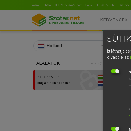
AKADÉMIAI HELYESÍRÁSI SZÓTÁR
HÍREK, ÉRDEKESS
KEDVENCEK
SÜTIK
search
Holland
Itt láthatja 
EN
olvasd el az
TALÁLATOK
HENR
43 ms (1 db)
0
Magy
S
keréknyom
A
Magyar−holland szótár
w
l
a
t
s
↓
Van 