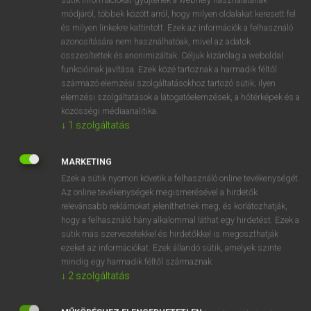
Magyar−holland szótár
módjáról, többek között arról, hogy milyen oldalakat keresett fel
és milyen linkekre kattintott. Ezek az információk a felhasználó
azonosítására nem használhatóak, mivel az adatok
összesítettek és anonimizáltak. Céljuk kizárólag a weboldal
funkcióinak javítása. Ezek közé tartoznak a harmadik féltől
származó elemzési szolgáltatásokhoz tartozó sütik; ilyen
elemzési szolgáltatások a látogatóelemzések, a hőtérképek és a
VAN ELŐFIZETÉSED?
közösségi médiaanalitika.
Van előfizetésem a teljes szócikk megtekintéséhez.
↓
1
szolgáltatás
BELÉPÉS
MARKETING
Ezek a sütik nyomon követik a felhasználó online tevékenységét.
Az online tevékenységek megismerésével a hirdetők
relevánsabb reklámokat jeleníthetnek meg, és korlátozhatják,
hogy a felhasználó hány alkalommal láthat egy hirdetést. Ezek a
sütik más szervezetekkel és hirdetőkkel is megoszthatják
ezeket az információkat. Ezek állandó sütik, amelyek szinte
NINCS ELŐFIZETÉSED?
mindig egy harmadik féltől származnak.
Nincs regisztrációm és előfizetésem. A szótár 2 órás,
↓
2
szolgáltatás
díjmentes próbaverziójának elindításához regisztrálok és
belépek
.