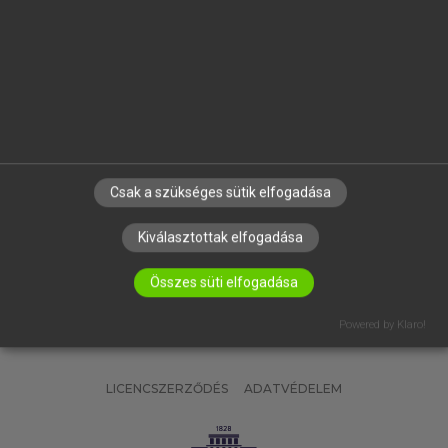
OKTATÁSI INTÉZMÉNYEKNEK
VÁLLALATI MEGOLDÁSOK
SÚGÓ
RÓLUNK
ELÉRHETŐSÉG
SÜTI BEÁLLÍTÁSOK
Csak a szükséges sütik elfogadása
IRATKOZZ FEL HÍRLEVELÜNKRE!
Kiválasztottak elfogadása
Összes süti elfogadása
Powered by Klaro!
LICENCSZERZŐDÉS
ADATVÉDELEM