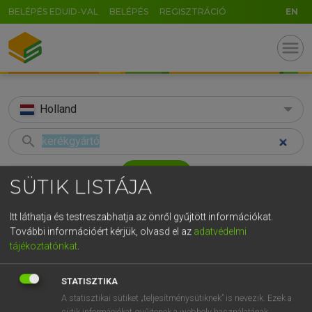
BELÉPÉS EDUID-VAL
BELÉPÉS
REGISZTRÁCIÓ
EN
menu
Holland
search
GR
KERESÉS
SÜTIK LISTÁJA
5
6
7
8
9
ö
ü
ó
TALÁLATOK
43 ms (1 db)
Itt láthatja és testreszabhatja az önről gyűjtött információkat.
r
t
z
u
i
o
p
ő
ú
További információért kérjük, olvasd el az
adatvédelmi
kerékgyártó
tájékoztatónkat
.
g
h
j
k
l
é
á
ű
Ω
Magyar−holland szótár
v
b
n
m
,
.
-
AltGr
STATISZTIKA
HENRY KAMMER, BOSCHNÉ ABLONCZY EMŐKE
A statisztikai sütiket „teljesítménysütiknek” is nevezik. Ezek a
sütik információkat gyűjtenek a webhely használatának