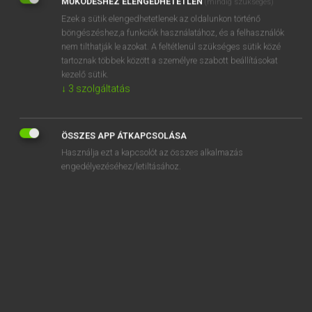
MŰKÖDÉSHEZ ELENGEDHETETLEN
(mindig szükséges)
Ezek a sütik elengedhetetlenek az oldalunkon történő
REGISZTRÁCIÓ
böngészéshez,a funkciók használatához, és a felhasználók
nem tilthatják le azokat. A feltétlenül szükséges sütik közé
tartoznak többek között a személyre szabott beállításokat
kezelő sütik.
↓
3
szolgáltatás
Henry Kammer, Boschné Ablonczy Emőke
MAGYAR−HOLLAND SZÓTÁR
ÖSSZES APP ÁTKAPCSOLÁSA
Kapcsolódó anyagok
Használja ezt a kapcsolót az összes alkalmazás
engedélyezéséhez/letiltásához.
kerekded
kerekedik
kerekes
kerekezik
kerékgyártó
kerekít