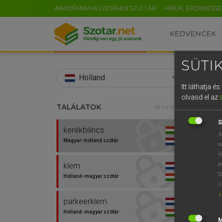
AKADÉMIAI HELYESÍRÁSI SZÓTÁR
HÍREK, ÉRDEKESS
KEDVENCEK
SÜTIK
search
Holland
Itt láthatja 
EN
olvasd el az
TALÁLATOK
HENR
49 ms (4 db)
0
Magy
S
kerékbilincs
A
Magyar−holland szótár
w
l
a
klem
t
Holland−magyar szótár
s
↓
parkeerklem
Van 
Holland−magyar szótár