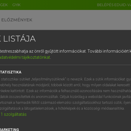
ÉGEK
GYIK
BELÉPÉS EDUID-V
ELŐZMÉNYEK
 LISTÁJA
és testreszabhatja az önről gyűjtött információkat.
További információért k
HU
DE
CN
FR
ES
IT
NL
RU
GR
adatvédelmi tájékoztatónkat
.
Y KAMMER, BOSCHNÉ ABLONCZY EMŐKE
1
2
3
4
5
6
7
8
9
ar−holland szótár
TATISZTIKA
q
w
e
r
t
z
u
i
 statisztikai sütiket „teljesítménysütiknek” is nevezik. Ezek a sütik információkat gy
ebhely használatának módjáról, többek között arról, hogy milyen oldalakat keresett 
a
s
d
f
g
h
j
k
l
é
inkekre kattintott. Ezek az információk a felhasználó azonosítására nem használható
datok összesítettek és anonimizáltak. Céljuk kizárólag a weboldal funkcióinak javít
í
y
x
c
v
b
n
m
,
.
artoznak a harmadik féltől származó elemzési szolgáltatásokhoz tartozó sütik; ilye
zolgáltatások a látogatóelemzések, a hőtérképek és a közösségi médiaanalitika.
VAN ELŐFIZETÉSED?
NINCS ELŐFIZETÉSED
1
szolgáltatás
előfizetésem a teljes szócikk
Nincs regisztrációm és előfiz
megtekintéséhez.
A szótár 2 órás, díjmente
MARKETING