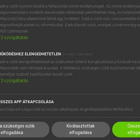
próbaverziójának elindítás
zek a sütik nyomon követik a felhasználó online tevékenységét. Az online tevékeny
BELÉPÉS
regisztrálok és
belépek
.
egismerésével a hirdetők relevánsabb reklámokat jeleníthetnek meg, és korlátozhat
elhasználó hány alkalommal láthat egy hirdetést. Ezek a sütik más szervezetekkel és
egoszthatják ezeket az információkat. Ezek állandó sütik, amelyek szinte mindig 
REGISZTRÁCIÓ
éltől származnak.
2
szolgáltatás
ŰKÖDÉSHEZ ELENGEDHETETLEN
(mindig szükséges)
zek a sütik elengedhetetlenek az oldalunkon történő böngészéshez,a funkciók hasz
elhasználók nem tilthatják le azokat. A feltétlenül szükséges sütik közé tartoznak t
zemélyre szabott beállításokat kezelő sütik.
3
szolgáltatás
SSZES APP ÁTKAPCSOLÁSA
HASZNÁLÓKNAK
SÚGÓ
asználja ezt a kapcsolót az összes alkalmazás engedélyezéséhez/letiltásához.
K
RÓLUNK
NTÉZMÉNYEKNEK
ELÉRHETŐSÉG
a szükséges sütik
Kiválasztottak
Összes
MEGOLDÁSOK
SÜTI BEÁLLÍTÁSOK
elfogadása
elfogadása
elfog