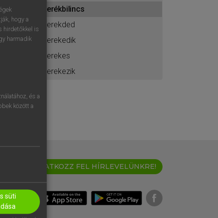
ához
kerékbilincs
ségek
ják, hogy a
kerekded
 hirdetőkkel is
egy harmadik
kerekedik
kerekes
kerekezik
nálatához, és a
öbbek között a
IRATKOZZ FEL HÍRLEVELÜNKRE!
 süti
adása