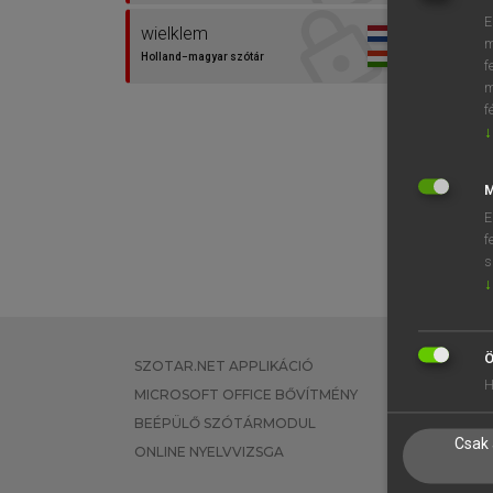
E
wielklem
m
Holland−magyar szótár
f
m
f
↓
M
E
f
s
↓
Ö
SZOTAR.NET APPLIKÁCIÓ
EGYÉNI FEL
H
MICROSOFT OFFICE BŐVÍTMÉNY
TANULÓKNA
BEÉPÜLŐ SZÓTÁRMODUL
OKTATÁSI I
Csak 
ONLINE NYELVVIZSGA
VÁLLALATI 