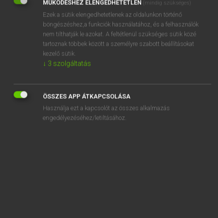
MŰKÖDÉSHEZ ELENGEDHETETLEN
(mindig szükséges)
Ezek a sütik elengedhetetlenek az oldalunkon történő
REGISZTRÁCIÓ
böngészéshez,a funkciók használatához, és a felhasználók
nem tilthatják le azokat. A feltétlenül szükséges sütik közé
tartoznak többek között a személyre szabott beállításokat
kezelő sütik.
↓
3
szolgáltatás
Henry Kammer, Boschné Ablonczy Emőke
MAGYAR−HOLLAND SZÓTÁR
ÖSSZES APP ÁTKAPCSOLÁSA
Kapcsolódó anyagok
Használja ezt a kapcsolót az összes alkalmazás
engedélyezéséhez/letiltásához.
kéregetés
kéregvasút
kerek
kerék
kerékabroncs
kerékagy