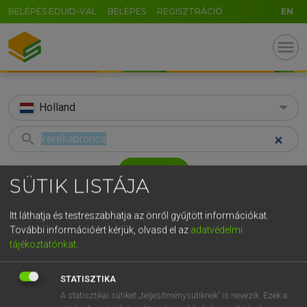
BELÉPÉS EDUID-VAL
BELÉPÉS
REGISZTRÁCIÓ
EN
menu
Holland
search
GR
KERESÉS
SÜTIK LISTÁJA
5
6
7
8
9
ö
ü
ó
TALÁLATOK
38 ms (2 db)
r
t
z
u
i
o
p
ő
ú
Itt láthatja és testreszabhatja az önről gyűjtött információkat.
További információért kérjük, olvasd el az
adatvédelmi
kerékabroncs
autoband
g
h
j
k
l
é
á
ű
Ω
tájékoztatónkat
.
Magyar−holland szótár
Holland−magyar szótár
v
b
n
m
,
.
-
AltGr
STATISZTIKA
HENRY KAMMER, BOSCHNÉ ABLONCZY EMŐKE
A statisztikai sütiket „teljesítménysütiknek” is nevezik. Ezek a