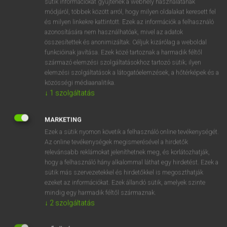
sütik információkat gyűjtenek a webhely használatának
Magyar−holland szótár
arrow_forward_ios
módjáról, többek között arról, hogy milyen oldalakat keresett fel
és milyen linkekre kattintott. Ezek az információk a felhasználó
azonosítására nem használhatóak, mivel az adatok
összesítettek és anonimizáltak. Céljuk kizárólag a weboldal
funkcióinak javítása. Ezek közé tartoznak a harmadik féltől
származó elemzési szolgáltatásokhoz tartozó sütik; ilyen
elemzési szolgáltatások a látogatóelemzések, a hőtérképek és a
VAN ELŐFIZETÉSED?
közösségi médiaanalitika.
Van előfizetésem a teljes szócikk megtekintéséhez.
↓
1
szolgáltatás
BELÉPÉS
MARKETING
Ezek a sütik nyomon követik a felhasználó online tevékenységét.
Az online tevékenységek megismerésével a hirdetők
relevánsabb reklámokat jeleníthetnek meg, és korlátozhatják,
hogy a felhasználó hány alkalommal láthat egy hirdetést. Ezek a
sütik más szervezetekkel és hirdetőkkel is megoszthatják
ezeket az információkat. Ezek állandó sütik, amelyek szinte
NINCS ELŐFIZETÉSED?
mindig egy harmadik féltől származnak.
Nincs regisztrációm és előfizetésem. A szótár 2 órás,
↓
2
szolgáltatás
díjmentes próbaverziójának elindításához regisztrálok és
belépek
.