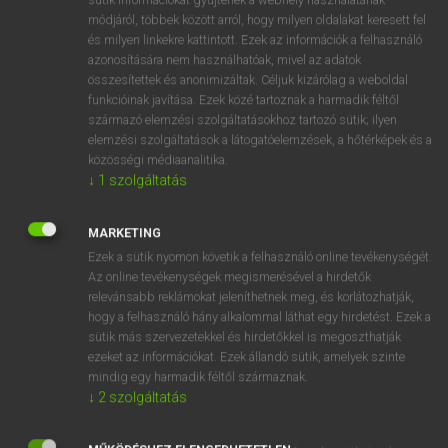
Magyar−holland szótár
arrow_forward_ios
módjáról, többek között arról, hogy milyen oldalakat keresett fel
és milyen linkekre kattintott. Ezek az információk a felhasználó
azonosítására nem használhatóak, mivel az adatok
összesítettek és anonimizáltak. Céljuk kizárólag a weboldal
funkcióinak javítása. Ezek közé tartoznak a harmadik féltől
származó elemzési szolgáltatásokhoz tartozó sütik; ilyen
elemzési szolgáltatások a látogatóelemzések, a hőtérképek és a
VAN ELŐFIZETÉSED?
közösségi médiaanalitika.
Van előfizetésem a teljes szócikk megtekintéséhez.
↓
1
szolgáltatás
BELÉPÉS
MARKETING
Ezek a sütik nyomon követik a felhasználó online tevékenységét.
Az online tevékenységek megismerésével a hirdetők
relevánsabb reklámokat jeleníthetnek meg, és korlátozhatják,
hogy a felhasználó hány alkalommal láthat egy hirdetést. Ezek a
sütik más szervezetekkel és hirdetőkkel is megoszthatják
ezeket az információkat. Ezek állandó sütik, amelyek szinte
NINCS ELŐFIZETÉSED?
mindig egy harmadik féltől származnak.
Nincs regisztrációm és előfizetésem. A szótár 2 órás,
↓
2
szolgáltatás
díjmentes próbaverziójának elindításához regisztrálok és
belépek
.