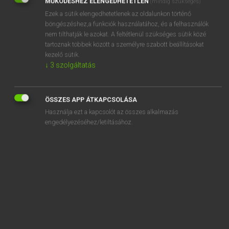
MŰKÖDÉSHEZ ELENGEDHETETLEN
(mindig szükséges)
Ezek a sütik elengedhetetlenek az oldalunkon történő
REGISZTRÁCIÓ
böngészéshez,a funkciók használatához, és a felhasználók
nem tilthatják le azokat. A feltétlenül szükséges sütik közé
tartoznak többek között a személyre szabott beállításokat
kezelő sütik.
↓
3
szolgáltatás
Henry Kammer, Boschné Ablonczy Emőke
MAGYAR−HOLLAND SZÓTÁR
ÖSSZES APP ÁTKAPCSOLÁSA
Kapcsolódó anyagok
Használja ezt a kapcsolót az összes alkalmazás
engedélyezéséhez/letiltásához.
kigúnyol
kigurít
kigurul
kígyó
kígyóbőr
kígyóbűvölő