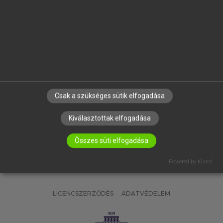
OKTATÁSI INTÉZMÉNYEKNEK
VÁLLALATI MEGOLDÁSOK
SÚGÓ
RÓLUNK
ELÉRHETŐSÉG
SÜTI BEÁLLÍTÁSOK
Csak a szükséges sütik elfogadása
IRATKOZZ FEL HÍRLEVELÜNKRE!
Kiválasztottak elfogadása
Összes süti elfogadása
Powered by Klaro!
LICENCSZERZŐDÉS
ADATVÉDELEM