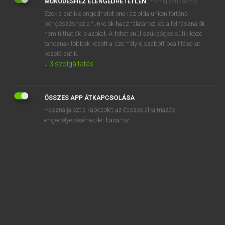
MŰKÖDÉSHEZ ELENGEDHETETLEN
(mindig szükséges)
Ezek a sütik elengedhetetlenek az oldalunkon történő
REGISZTRÁCIÓ
böngészéshez,a funkciók használatához, és a felhasználók
nem tilthatják le azokat. A feltétlenül szükséges sütik közé
tartoznak többek között a személyre szabott beállításokat
kezelő sütik.
↓
3
szolgáltatás
Henry Kammer, Boschné Ablonczy Emőke
MAGYAR−HOLLAND SZÓTÁR
ÖSSZES APP ÁTKAPCSOLÁSA
Kapcsolódó anyagok
Használja ezt a kapcsolót az összes alkalmazás
engedélyezéséhez/letiltásához.
kézműves
kéznyújtás
kézrátétel
kézszorítás
kéztő
kéztörlő