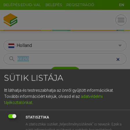
BELÉPÉS EDUID-VAL
BELÉPÉS
REGISZTRÁCIÓ
EN
menu
Holland
search
GR
KERESÉS
SÜTIK LISTÁJA
5
6
7
8
9
ö
ü
ó
TALÁLATOK
75 ms (1 db)
Itt láthatja és testreszabhatja az önről gyűjtött információkat.
r
t
z
u
i
o
p
ő
ú
További információért kérjük, olvasd el az
adatvédelmi
kéztő
tájékoztatónkat
.
g
h
j
k
l
é
á
ű
Ω
Magyar−holland szótár
v
b
n
m
,
.
-
AltGr
STATISZTIKA
HENRY KAMMER, BOSCHNÉ ABLONCZY EMŐKE
A statisztikai sütiket „teljesítménysütiknek” is nevezik. Ezek a
sütik információkat gyűjtenek a webhely használatának