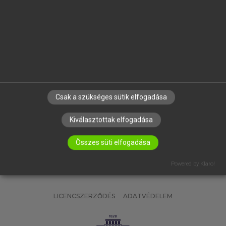
OKTATÁSI INTÉZMÉNYEKNEK
VÁLLALATI MEGOLDÁSOK
SÚGÓ
RÓLUNK
ELÉRHETŐSÉG
SÜTI BEÁLLÍTÁSOK
Csak a szükséges sütik elfogadása
IRATKOZZ FEL HÍRLEVELÜNKRE!
Kiválasztottak elfogadása
Összes süti elfogadása
Powered by Klaro!
LICENCSZERZŐDÉS
ADATVÉDELEM