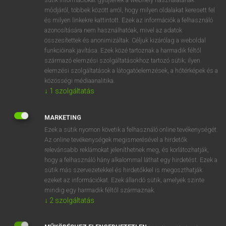
Magyar−holland szótár
módjáról, többek között arról, hogy milyen oldalakat keresett fel
és milyen linkekre kattintott. Ezek az információk a felhasználó
azonosítására nem használhatóak, mivel az adatok
összesítettek és anonimizáltak. Céljuk kizárólag a weboldal
funkcióinak javítása. Ezek közé tartoznak a harmadik féltől
származó elemzési szolgáltatásokhoz tartozó sütik; ilyen
elemzési szolgáltatások a látogatóelemzések, a hőtérképek és a
VAN ELŐFIZETÉSED?
közösségi médiaanalitika.
Van előfizetésem a teljes szócikk megtekintéséhez.
↓
1
szolgáltatás
BELÉPÉS
MARKETING
Ezek a sütik nyomon követik a felhasználó online tevékenységét.
Az online tevékenységek megismerésével a hirdetők
relevánsabb reklámokat jeleníthetnek meg, és korlátozhatják,
hogy a felhasználó hány alkalommal láthat egy hirdetést. Ezek a
sütik más szervezetekkel és hirdetőkkel is megoszthatják
ezeket az információkat. Ezek állandó sütik, amelyek szinte
NINCS ELŐFIZETÉSED?
mindig egy harmadik féltől származnak.
Nincs regisztrációm és előfizetésem. A szótár 2 órás,
↓
2
szolgáltatás
díjmentes próbaverziójának elindításához regisztrálok és
belépek
.