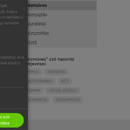
ához
kézműves
ségek
ják, hogy a
kéznyújtás
 hirdetőkkel is
egy harmadik
kézrátétel
kézszorítás
kéztő
nálatához, és a
„
kézműves
” szó hasonló
öbbek között a
kifejezései:
IPAROS
KISIPAROS
MESTEREMBER
KÉZI
KISIPARI
KÉZZEL KÉSZÜLT
HÁZIIPAROS
KÉZMŰIPAROS
 süti
adása