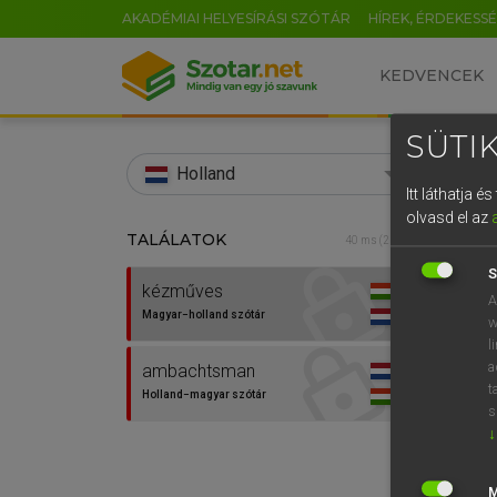
AKADÉMIAI HELYESÍRÁSI SZÓTÁR
HÍREK, ÉRDEKESS
KEDVENCEK
SÜTIK
search
Holland
Itt láthatja 
EN
olvasd el az
TALÁLATOK
HENR
40 ms (2 db)
0
Magy
S
kézműves
A
Magyar−holland szótár
w
l
a
ambachtsman
t
Holland−magyar szótár
s
↓
Van 