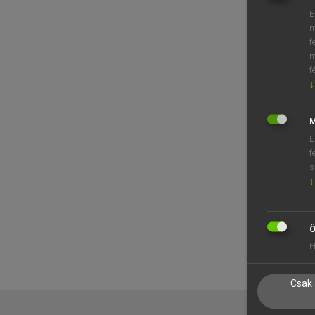
E
m
f
m
f
↓
M
E
f
s
↓
Ö
H
Csak 