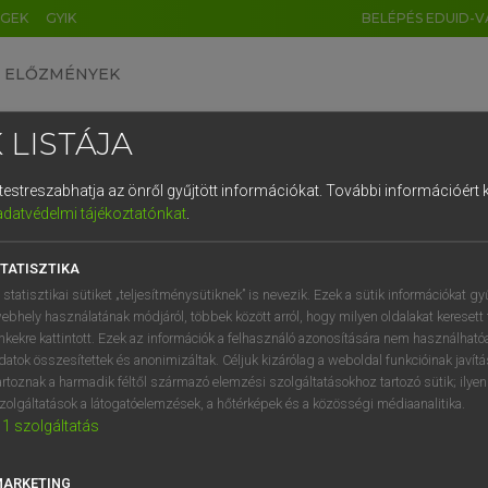
ÉGEK
GYIK
BELÉPÉS EDUID-V
ELŐZMÉNYEK
 LISTÁJA
és testreszabhatja az önről gyűjtött információkat.
További információért k
HU
DE
CN
FR
ES
IT
NL
RU
GR
adatvédelmi tájékoztatónkat
.
Y KAMMER, BOSCHNÉ ABLONCZY EMŐKE
1
2
3
4
5
6
7
8
9
ar−holland szótár
TATISZTIKA
q
w
e
r
t
z
u
i
 statisztikai sütiket „teljesítménysütiknek” is nevezik. Ezek a sütik információkat gy
ebhely használatának módjáról, többek között arról, hogy milyen oldalakat keresett 
a
s
d
f
g
h
j
k
l
é
inkekre kattintott. Ezek az információk a felhasználó azonosítására nem használható
datok összesítettek és anonimizáltak. Céljuk kizárólag a weboldal funkcióinak javít
í
y
x
c
v
b
n
m
,
.
artoznak a harmadik féltől származó elemzési szolgáltatásokhoz tartozó sütik; ilye
zolgáltatások a látogatóelemzések, a hőtérképek és a közösségi médiaanalitika.
VAN ELŐFIZETÉSED?
NINCS ELŐFIZETÉSED
1
szolgáltatás
előfizetésem a teljes szócikk
Nincs regisztrációm és előfiz
megtekintéséhez.
A szótár 2 órás, díjmente
MARKETING