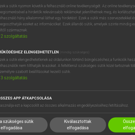
próbaverziójának elindítás
zek a sütik nyomon követik a felhasználó online tevékenységét. Az online tevékeny
BELÉPÉS
regisztrálok és
belépek
.
egismerésével a hirdetők relevánsabb reklámokat jeleníthetnek meg, és korlátozhat
elhasználó hány alkalommal láthat egy hirdetést. Ezek a sütik más szervezetekkel és
egoszthatják ezeket az információkat. Ezek állandó sütik, amelyek szinte mindig 
REGISZTRÁCIÓ
éltől származnak.
2
szolgáltatás
ŰKÖDÉSHEZ ELENGEDHETETLEN
(mindig szükséges)
zek a sütik elengedhetetlenek az oldalunkon történő böngészéshez,a funkciók hasz
elhasználók nem tilthatják le azokat. A feltétlenül szükséges sütik közé tartoznak t
zemélyre szabott beállításokat kezelő sütik.
3
szolgáltatás
SSZES APP ÁTKAPCSOLÁSA
asználja ezt a kapcsolót az összes alkalmazás engedélyezéséhez/letiltásához.
a szükséges sütik
Kiválasztottak
Összes
elfogadása
elfogadása
elfog