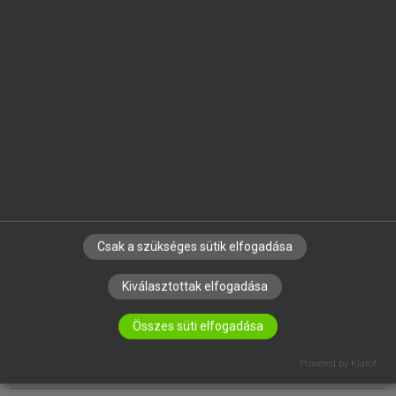
EGYÉNI FELHASZNÁLÓKNAK
TANULÓKNAK
OKTATÁSI INTÉZMÉNYEKNEK
VÁLLALATI MEGOLDÁSOK
SÚGÓ
RÓLUNK
ELÉRHETŐSÉG
SÜTI BEÁLLÍTÁSOK
Csak a szükséges sütik elfogadása
Kiválasztottak elfogadása
IRATKOZZ FEL HÍRLEVELÜNKRE!
Összes süti elfogadása
Powered by Klaro!