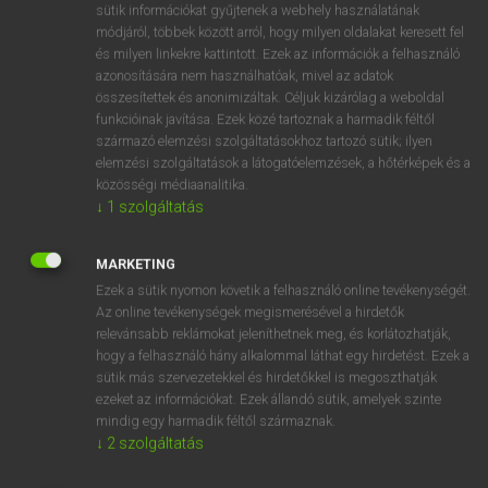
Magyar−holland szótár
sütik információkat gyűjtenek a webhely használatának
módjáról, többek között arról, hogy milyen oldalakat keresett fel
és milyen linkekre kattintott. Ezek az információk a felhasználó
azonosítására nem használhatóak, mivel az adatok
összesítettek és anonimizáltak. Céljuk kizárólag a weboldal
funkcióinak javítása. Ezek közé tartoznak a harmadik féltől
származó elemzési szolgáltatásokhoz tartozó sütik; ilyen
VAN ELŐFIZETÉSED?
elemzési szolgáltatások a látogatóelemzések, a hőtérképek és a
közösségi médiaanalitika.
Van előfizetésem a teljes szócikk megtekintéséhez.
↓
1
szolgáltatás
BELÉPÉS
MARKETING
Ezek a sütik nyomon követik a felhasználó online tevékenységét.
Az online tevékenységek megismerésével a hirdetők
relevánsabb reklámokat jeleníthetnek meg, és korlátozhatják,
hogy a felhasználó hány alkalommal láthat egy hirdetést. Ezek a
sütik más szervezetekkel és hirdetőkkel is megoszthatják
NINCS ELŐFIZETÉSED?
ezeket az információkat. Ezek állandó sütik, amelyek szinte
mindig egy harmadik féltől származnak.
Nincs regisztrációm és előfizetésem. A szótár 2 órás,
↓
2
szolgáltatás
díjmentes próbaverziójának elindításához regisztrálok és
belépek
.