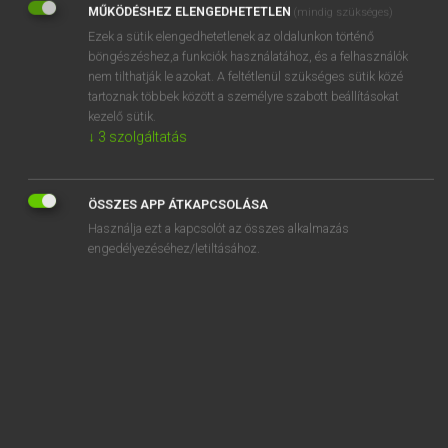
MŰKÖDÉSHEZ ELENGEDHETETLEN
(mindig szükséges)
Ezek a sütik elengedhetetlenek az oldalunkon történő
REGISZTRÁCIÓ
böngészéshez,a funkciók használatához, és a felhasználók
nem tilthatják le azokat. A feltétlenül szükséges sütik közé
tartoznak többek között a személyre szabott beállításokat
kezelő sütik.
↓
3
szolgáltatás
Henry Kammer, Boschné Ablonczy Emőke
MAGYAR−HOLLAND SZÓTÁR
ÖSSZES APP ÁTKAPCSOLÁSA
Kapcsolódó anyagok
Használja ezt a kapcsolót az összes alkalmazás
engedélyezéséhez/letiltásához.
kéziszedő
kéziszótár
kézitáska
kézitükör
kézizálog
kézjegy