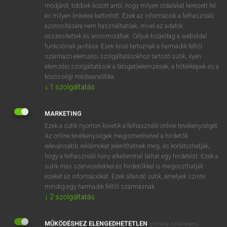
Magyar−holland szótár
arrow_forward_ios
módjáról, többek között arról, hogy milyen oldalakat keresett fel
és milyen linkekre kattintott. Ezek az információk a felhasználó
azonosítására nem használhatóak, mivel az adatok
összesítettek és anonimizáltak. Céljuk kizárólag a weboldal
funkcióinak javítása. Ezek közé tartoznak a harmadik féltől
származó elemzési szolgáltatásokhoz tartozó sütik; ilyen
elemzési szolgáltatások a látogatóelemzések, a hőtérképek és a
VAN ELŐFIZETÉSED?
közösségi médiaanalitika.
↓
1
szolgáltatás
Van előfizetésem a teljes szócikk megtekintéséhez.
BELÉPÉS
MARKETING
Ezek a sütik nyomon követik a felhasználó online tevékenységét.
Az online tevékenységek megismerésével a hirdetők
relevánsabb reklámokat jeleníthetnek meg, és korlátozhatják,
hogy a felhasználó hány alkalommal láthat egy hirdetést. Ezek a
sütik más szervezetekkel és hirdetőkkel is megoszthatják
ezeket az információkat. Ezek állandó sütik, amelyek szinte
NINCS ELŐFIZETÉSED?
mindig egy harmadik féltől származnak.
↓
2
szolgáltatás
Nincs regisztrációm és előfizetésem. A szótár 2 órás,
díjmentes próbaverziójának elindításához regisztrálok és
MŰKÖDÉSHEZ ELENGEDHETETLEN
belépek
.
(mindig szükséges)