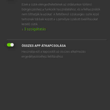
Ezek a sütik elengedhetetlenek az oldalunkon történő
REGISZTRÁCIÓ
böngészéshez,a funkciók használatához, és a felhasználók
nem tilthatják le azokat. A feltétlenül szükséges sütik közé
tartoznak többek között a személyre szabott beállításokat
kezelő sütik.
↓
3
szolgáltatás
Henry Kammer, Boschné Ablonczy Emőke
ÖSSZES APP ÁTKAPCSOLÁSA
MAGYAR−HOLLAND SZÓTÁR
Használja ezt a kapcsolót az összes alkalmazás
Kapcsolódó anyagok
engedélyezéséhez/letiltásához.
kézírásos
kézirat
kézisajtó
kéziszedő
kéziszótár
kézitáska