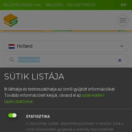
BELÉPÉS EDUID-VAL
BELÉPÉS
REGISZTRÁCIÓ
EN
menu
Holland
search
GR
KERESÉS
SÜTIK LISTÁJA
5
6
7
8
9
ö
ü
ó
TALÁLATOK
60 ms (2 db)
Itt láthatja és testreszabhatja az önről gyűjtött információkat.
r
t
z
u
i
o
p
ő
ú
További információért kérjük, olvasd el az
adatvédelmi
kéziszótár
handwoordenboek
tájékoztatónkat
.
g
h
j
k
l
é
á
ű
Ω
Magyar−holland szótár
Holland−magyar szótár
v
b
n
m
,
.
-
AltGr
STATISZTIKA
A statisztikai sütiket „teljesítménysütiknek” is nevezik. Ezek a
HENRY KAMMER, BOSCHNÉ ABLONCZY EMŐKE
sütik információkat gyűjtenek a webhely használatának