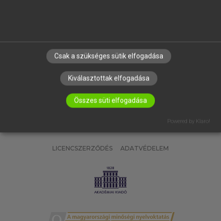
SÚGÓ
RÓLUNK
ELÉRHETŐSÉG
SÜTI BEÁLLÍTÁSOK
Csak a szükséges sütik elfogadása
IRATKOZZ FEL HÍRLEVELÜNKRE!
Kiválasztottak elfogadása
Összes süti elfogadása
Powered by Klaro!
LICENCSZERZŐDÉS
ADATVÉDELEM