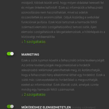
Magyar−holland szótár
arrow_forward_ios
módjáról, többek között arról, hogy milyen oldalakat keresett fel
és milyen linkekre kattintott. Ezek az információk a felhasználó
azonosítására nem használhatóak, mivel az adatok
összesítettek és anonimizáltak. Céljuk kizárólag a weboldal
funkcióinak javítása. Ezek közé tartoznak a harmadik féltől
származó elemzési szolgáltatásokhoz tartozó sütik; ilyen
elemzési szolgáltatások a látogatóelemzések, a hőtérképek és a
VAN ELŐFIZETÉSED?
közösségi médiaanalitika.
↓
1
szolgáltatás
Van előfizetésem a teljes szócikk megtekintéséhez.
BELÉPÉS
MARKETING
Ezek a sütik nyomon követik a felhasználó online tevékenységét.
Az online tevékenységek megismerésével a hirdetők
relevánsabb reklámokat jeleníthetnek meg, és korlátozhatják,
hogy a felhasználó hány alkalommal láthat egy hirdetést. Ezek a
sütik más szervezetekkel és hirdetőkkel is megoszthatják
ezeket az információkat. Ezek állandó sütik, amelyek szinte
NINCS ELŐFIZETÉSED?
mindig egy harmadik féltől származnak.
↓
2
szolgáltatás
Nincs regisztrációm és előfizetésem. A szótár 2 órás,
díjmentes próbaverziójának elindításához regisztrálok és
MŰKÖDÉSHEZ ELENGEDHETETLEN
belépek
.
(mindig szükséges)