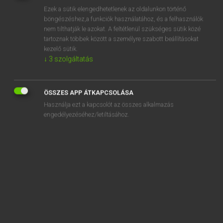
Ezek a sütik elengedhetetlenek az oldalunkon történő
REGISZTRÁCIÓ
böngészéshez,a funkciók használatához, és a felhasználók
nem tilthatják le azokat. A feltétlenül szükséges sütik közé
tartoznak többek között a személyre szabott beállításokat
kezelő sütik.
↓
3
szolgáltatás
Henry Kammer, Boschné Ablonczy Emőke
ÖSSZES APP ÁTKAPCSOLÁSA
MAGYAR−HOLLAND SZÓTÁR
Használja ezt a kapcsolót az összes alkalmazás
Kapcsolódó anyagok
engedélyezéséhez/letiltásához.
kézilabda
kézilabdázó
kézimunka
kézimunkázik
kézipoggyász
kézírás