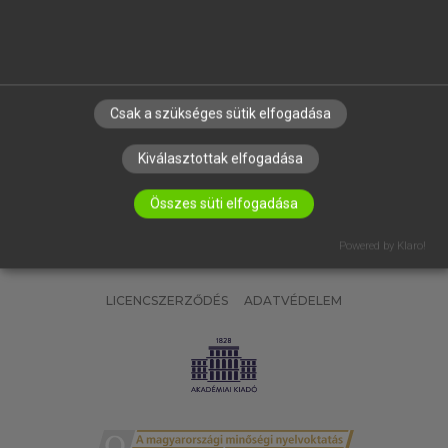
SÚGÓ
RÓLUNK
ELÉRHETŐSÉG
SÜTI BEÁLLÍTÁSOK
Csak a szükséges sütik elfogadása
IRATKOZZ FEL HÍRLEVELÜNKRE!
Kiválasztottak elfogadása
Összes süti elfogadása
Powered by Klaro!
LICENCSZERZŐDÉS
ADATVÉDELEM