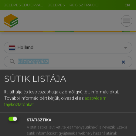
BELÉPÉS EDUID-VAL
BELÉPÉS
REGISZTRÁCIÓ
EN
menu
Holland
search
GR
KERESÉS
SÜTIK LISTÁJA
5
6
7
8
9
ö
ü
ó
TALÁLATOK
38 ms (2 db)
Itt láthatja és testreszabhatja az önről gyűjtött információkat.
r
t
z
u
i
o
p
ő
ú
További információért kérjük, olvasd el az
adatvédelmi
kézipoggyász
handbagage
tájékoztatónkat
.
g
h
j
k
l
é
á
ű
Ω
Magyar−holland szótár
Holland−magyar szótár
v
b
n
m
,
.
-
AltGr
STATISZTIKA
A statisztikai sütiket „teljesítménysütiknek” is nevezik. Ezek a
HENRY KAMMER, BOSCHNÉ ABLONCZY EMŐKE
sütik információkat gyűjtenek a webhely használatának