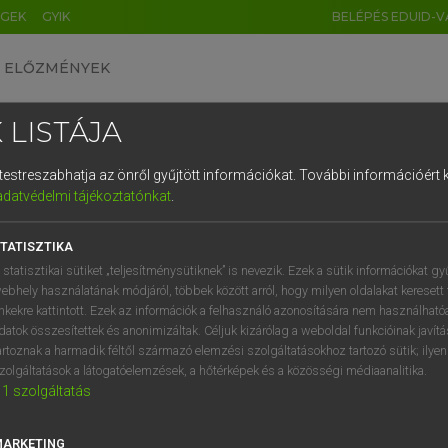
ÉGEK
GYIK
BELÉPÉS EDUID-V
ELŐZMÉNYEK
 LISTÁJA
és testreszabhatja az önről gyűjtött információkat.
További információért k
HU
DE
CN
FR
ES
IT
NL
RU
GR
adatvédelmi tájékoztatónkat
.
Y KAMMER, BOSCHNÉ ABLONCZY EMŐKE
1
2
3
4
5
6
7
8
9
ar−holland szótár
TATISZTIKA
q
w
e
r
t
z
u
i
 statisztikai sütiket „teljesítménysütiknek” is nevezik. Ezek a sütik információkat gy
ebhely használatának módjáról, többek között arról, hogy milyen oldalakat keresett 
a
s
d
f
g
h
j
k
l
é
inkekre kattintott. Ezek az információk a felhasználó azonosítására nem használható
datok összesítettek és anonimizáltak. Céljuk kizárólag a weboldal funkcióinak javít
í
y
x
c
v
b
n
m
,
.
artoznak a harmadik féltől származó elemzési szolgáltatásokhoz tartozó sütik; ilye
zolgáltatások a látogatóelemzések, a hőtérképek és a közösségi médiaanalitika.
VAN ELŐFIZETÉSED?
NINCS ELŐFIZETÉSED
1
szolgáltatás
előfizetésem a teljes szócikk
Nincs regisztrációm és előfiz
megtekintéséhez.
A szótár 2 órás, díjmente
MARKETING