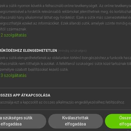
próbaverziójának elindítás
zek a sütik nyomon követik a felhasználó online tevékenységét. Az online tevékeny
BELÉPÉS
regisztrálok és
belépek
.
egismerésével a hirdetők relevánsabb reklámokat jeleníthetnek meg, és korlátozhat
elhasználó hány alkalommal láthat egy hirdetést. Ezek a sütik más szervezetekkel és
egoszthatják ezeket az információkat. Ezek állandó sütik, amelyek szinte mindig 
REGISZTRÁCIÓ
éltől származnak.
2
szolgáltatás
ŰKÖDÉSHEZ ELENGEDHETETLEN
(mindig szükséges)
zek a sütik elengedhetetlenek az oldalunkon történő böngészéshez,a funkciók hasz
elhasználók nem tilthatják le azokat. A feltétlenül szükséges sütik közé tartoznak t
zemélyre szabott beállításokat kezelő sütik.
3
szolgáltatás
SSZES APP ÁTKAPCSOLÁSA
asználja ezt a kapcsolót az összes alkalmazás engedélyezéséhez/letiltásához.
HASZNÁLÓKNAK
SÚGÓ
a szükséges sütik
Kiválasztottak
Összes
K
RÓLUNK
elfogadása
elfogadása
elfog
NTÉZMÉNYEKNEK
ELÉRHETŐSÉG