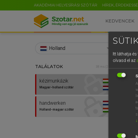
AKADÉMIAI HELYESÍRÁSI SZÓTÁR
HÍREK, ÉRDEKESS
KEDVENCEK
SÜTIK
search
Holland
Itt láthatja 
EN
olvasd el az
TALÁLATOK
HENR
38 ms (2 db)
0
Magy
S
kézimunkázik
A
Magyar−holland szótár
w
l
a
handwerken
t
Holland−magyar szótár
s
↓
Van 