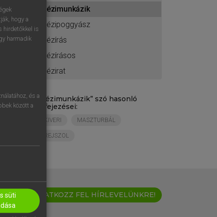
ához
kézimunkázik
ségek
ják, hogy a
kézipoggyász
 hirdetőkkel is
egy harmadik
kézírás
kézírásos
kézirat
nálatához, és a
„
kézimunkázik
” szó hasonló
öbbek között a
kifejezései:
KIVERI
MASZTURBÁL
REJSZOL
IRATKOZZ FEL HÍRLEVELÜNKRE!
 süti
adása