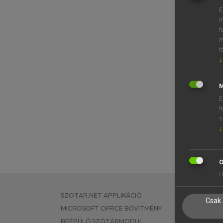
E
m
f
m
f
↓
M
E
f
s
↓
Ö
H
SZOTAR.NET APPLIKÁCIÓ
EGYÉNI FEL
Csak 
MICROSOFT OFFICE BŐVÍTMÉNY
TANULÓKNA
BEÉPÜLŐ SZÓTÁRMODUL
OKTATÁSI I