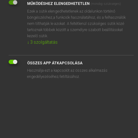
MŰKÖDÉSHEZ ELENGEDHETETLEN
(mindig szükséges)
Ezek a sütik elengedhetetlenek az oldalunkon történő
REGISZTRÁCIÓ
böngészéshez,a funkciók használatához, és a felhasználók
nem tilthatják le azokat. A feltétlenül szükséges sütik közé
tartoznak többek között a személyre szabott beállításokat
kezelő sütik.
↓
3
szolgáltatás
Henry Kammer, Boschné Ablonczy Emőke
MAGYAR−HOLLAND SZÓTÁR
ÖSSZES APP ÁTKAPCSOLÁSA
Kapcsolódó anyagok
Használja ezt a kapcsolót az összes alkalmazás
engedélyezéséhez/letiltásához.
kézifecskendő
kézifék
kézifúró
kézigránát
kézikönyv
kézilabda