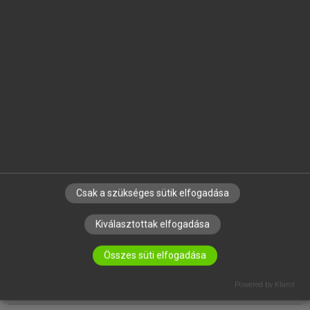
EGYÉNI FELHASZNÁLÓKNAK
TANULÓKNAK
OKTATÁSI INTÉZMÉNYEKNEK
VÁLLALATI MEGOLDÁSOK
SÚGÓ
RÓLUNK
ELÉRHETŐSÉG
SÜTI BEÁLLÍTÁSOK
Csak a szükséges sütik elfogadása
Kiválasztottak elfogadása
IRATKOZZ FEL HÍRLEVELÜNKRE!
Összes süti elfogadása
Powered by Klaro!