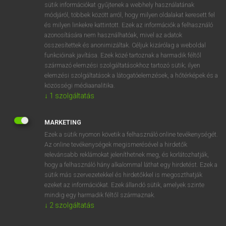
Magyar−holland szótár
arrow_forward_ios
sütik információkat gyűjtenek a webhely használatának
módjáról, többek között arról, hogy milyen oldalakat keresett fel
és milyen linkekre kattintott. Ezek az információk a felhasználó
azonosítására nem használhatóak, mivel az adatok
összesítettek és anonimizáltak. Céljuk kizárólag a weboldal
funkcióinak javítása. Ezek közé tartoznak a harmadik féltől
származó elemzési szolgáltatásokhoz tartozó sütik; ilyen
VAN ELŐFIZETÉSED?
elemzési szolgáltatások a látogatóelemzések, a hőtérképek és a
közösségi médiaanalitika.
Van előfizetésem a teljes szócikk megtekintéséhez.
↓
1
szolgáltatás
BELÉPÉS
MARKETING
Ezek a sütik nyomon követik a felhasználó online tevékenységét.
Az online tevékenységek megismerésével a hirdetők
relevánsabb reklámokat jeleníthetnek meg, és korlátozhatják,
hogy a felhasználó hány alkalommal láthat egy hirdetést. Ezek a
sütik más szervezetekkel és hirdetőkkel is megoszthatják
NINCS ELŐFIZETÉSED?
ezeket az információkat. Ezek állandó sütik, amelyek szinte
mindig egy harmadik féltől származnak.
Nincs regisztrációm és előfizetésem. A szótár 2 órás,
↓
2
szolgáltatás
díjmentes próbaverziójának elindításához regisztrálok és
belépek
.