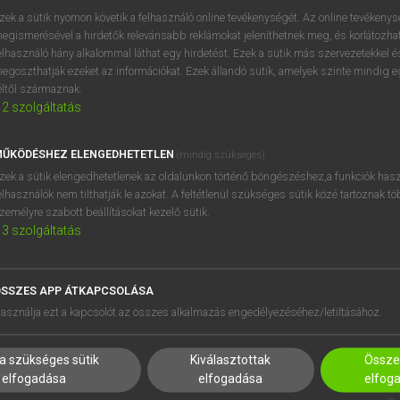
próbaverziójának elindítás
zek a sütik nyomon követik a felhasználó online tevékenységét. Az online tevékeny
BELÉPÉS
regisztrálok és
belépek
.
egismerésével a hirdetők relevánsabb reklámokat jeleníthetnek meg, és korlátozhat
elhasználó hány alkalommal láthat egy hirdetést. Ezek a sütik más szervezetekkel és
egoszthatják ezeket az információkat. Ezek állandó sütik, amelyek szinte mindig 
REGISZTRÁCIÓ
éltől származnak.
2
szolgáltatás
ŰKÖDÉSHEZ ELENGEDHETETLEN
(mindig szükséges)
zek a sütik elengedhetetlenek az oldalunkon történő böngészéshez,a funkciók hasz
elhasználók nem tilthatják le azokat. A feltétlenül szükséges sütik közé tartoznak t
zemélyre szabott beállításokat kezelő sütik.
3
szolgáltatás
SSZES APP ÁTKAPCSOLÁSA
asználja ezt a kapcsolót az összes alkalmazás engedélyezéséhez/letiltásához.
HASZNÁLÓKNAK
SÚGÓ
K
RÓLUNK
a szükséges sütik
Kiválasztottak
Összes
NTÉZMÉNYEKNEK
ELÉRHETŐSÉG
elfogadása
elfogadása
elfog
MEGOLDÁSOK
SÜTI BEÁLLÍTÁSOK