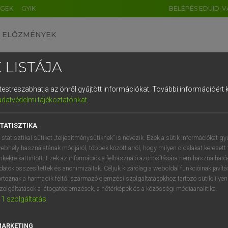
ÉGEK
GYIK
BELÉPÉS EDUID-V
ELŐZMÉNYEK
 LISTÁJA
és testreszabhatja az önről gyűjtött információkat.
További információért k
HU
DE
CN
FR
ES
IT
NL
RU
GR
adatvédelmi tájékoztatónkat
.
Y KAMMER, BOSCHNÉ ABLONCZY EMŐKE
1
2
3
4
5
6
7
8
9
ar−holland szótár
TATISZTIKA
q
w
e
r
t
z
u
i
 statisztikai sütiket „teljesítménysütiknek” is nevezik. Ezek a sütik információkat gy
ebhely használatának módjáról, többek között arról, hogy milyen oldalakat keresett 
a
s
d
f
g
h
j
k
l
é
inkekre kattintott. Ezek az információk a felhasználó azonosítására nem használható
datok összesítettek és anonimizáltak. Céljuk kizárólag a weboldal funkcióinak javít
í
y
x
c
v
b
n
m
,
.
artoznak a harmadik féltől származó elemzési szolgáltatásokhoz tartozó sütik; ilye
zolgáltatások a látogatóelemzések, a hőtérképek és a közösségi médiaanalitika.
VAN ELŐFIZETÉSED?
NINCS ELŐFIZETÉSED
1
szolgáltatás
előfizetésem a teljes szócikk
Nincs regisztrációm és előfiz
megtekintéséhez.
A szótár 2 órás, díjmente
MARKETING