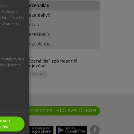
ához
kézenállás
ségek
ják, hogy a
kézenfekvő
 hirdetőkkel is
egy harmadik
kezes
kezeskedik
kezeslábas
nálatához, és a
„
kézenállás
” szó hasonló
öbbek között a
kifejezése:
KÉZÁLLÁS
IRATKOZZ FEL HÍRLEVELÜNKRE!
 süti
adása