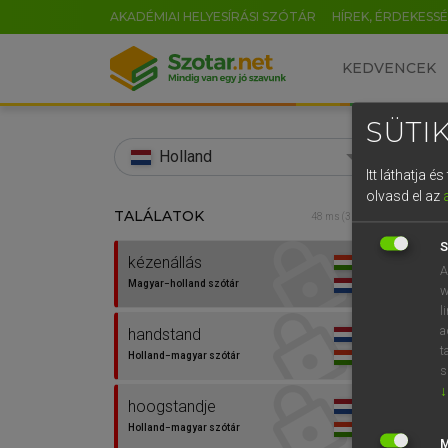
AKADÉMIAI HELYESÍRÁSI SZÓTÁR
HÍREK, ÉRDEKESS
KEDVENCEK
SÜTIK
search
Holland
Itt láthatja 
EN
olvasd el az
TALÁLATOK
HENR
48 ms (3 db)
0
Magy
S
kézenállás
A
Magyar−holland szótár
w
l
a
handstand
t
Holland−magyar szótár
s
↓
hoogstandje
Van 
Holland−magyar szótár