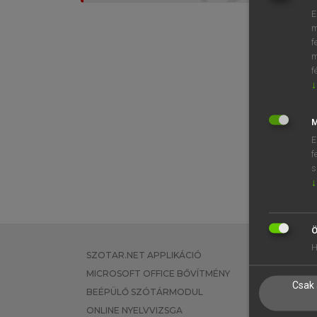
E
m
f
m
f
↓
M
E
f
s
↓
Ö
H
SZOTAR.NET APPLIKÁCIÓ
EGYÉNI FEL
MICROSOFT OFFICE BŐVÍTMÉNY
TANULÓKNA
Csak 
BEÉPÜLŐ SZÓTÁRMODUL
OKTATÁSI I
ONLINE NYELVVIZSGA
VÁLLALATI 