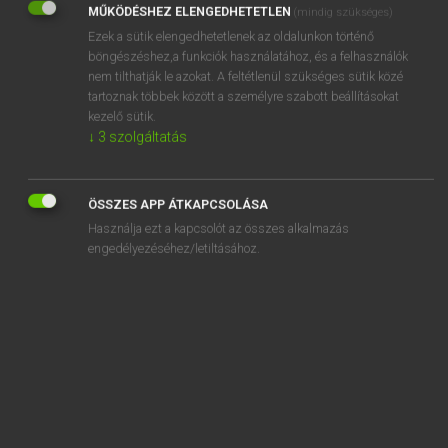
MŰKÖDÉSHEZ ELENGEDHETETLEN
(mindig szükséges)
Ezek a sütik elengedhetetlenek az oldalunkon történő
REGISZTRÁCIÓ
böngészéshez,a funkciók használatához, és a felhasználók
nem tilthatják le azokat. A feltétlenül szükséges sütik közé
tartoznak többek között a személyre szabott beállításokat
kezelő sütik.
↓
3
szolgáltatás
Henry Kammer, Boschné Ablonczy Emőke
MAGYAR−HOLLAND SZÓTÁR
ÖSSZES APP ÁTKAPCSOLÁSA
Kapcsolódó anyagok
Használja ezt a kapcsolót az összes alkalmazás
engedélyezéséhez/letiltásához.
kézápolás
kézbesít
kézbesítés
kézbesíthetetlen
kézbesítő
kézcsók