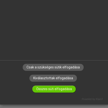
EGYÉNI FELHASZNÁLÓKNAK
TANULÓKNAK
OKTATÁSI INTÉZMÉNYEKNEK
VÁLLALATI MEGOLDÁSOK
SÚGÓ
RÓLUNK
ELÉRHETŐSÉG
SÜTI BEÁLLÍTÁSOK
Csak a szükséges sütik elfogadása
Kiválasztottak elfogadása
IRATKOZZ FEL HÍRLEVELÜNKRE!
Összes süti elfogadása
Powered by Klaro!