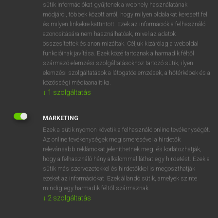
Magyar−holland szótár
arrow_forward_ios
sütik információkat gyűjtenek a webhely használatának
módjáról, többek között arról, hogy milyen oldalakat keresett fel
és milyen linkekre kattintott. Ezek az információk a felhasználó
azonosítására nem használhatóak, mivel az adatok
összesítettek és anonimizáltak. Céljuk kizárólag a weboldal
funkcióinak javítása. Ezek közé tartoznak a harmadik féltől
származó elemzési szolgáltatásokhoz tartozó sütik; ilyen
VAN ELŐFIZETÉSED?
elemzési szolgáltatások a látogatóelemzések, a hőtérképek és a
közösségi médiaanalitika.
Van előfizetésem a teljes szócikk megtekintéséhez.
↓
1
szolgáltatás
BELÉPÉS
MARKETING
Ezek a sütik nyomon követik a felhasználó online tevékenységét.
Az online tevékenységek megismerésével a hirdetők
relevánsabb reklámokat jeleníthetnek meg, és korlátozhatják,
hogy a felhasználó hány alkalommal láthat egy hirdetést. Ezek a
sütik más szervezetekkel és hirdetőkkel is megoszthatják
NINCS ELŐFIZETÉSED?
ezeket az információkat. Ezek állandó sütik, amelyek szinte
mindig egy harmadik féltől származnak.
Nincs regisztrációm és előfizetésem. A szótár 2 órás,
↓
2
szolgáltatás
díjmentes próbaverziójának elindításához regisztrálok és
belépek
.