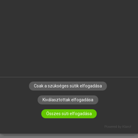
EGYÉNI FELHASZNÁLÓKNAK
TANULÓKNAK
OKTATÁSI INTÉZMÉNYEKNEK
VÁLLALATI MEGOLDÁSOK
SÚGÓ
RÓLUNK
ELÉRHETŐSÉG
SÜTI BEÁLLÍTÁSOK
Csak a szükséges sütik elfogadása
Kiválasztottak elfogadása
IRATKOZZ FEL HÍRLEVELÜNKRE!
Összes süti elfogadása
Powered by Klaro!