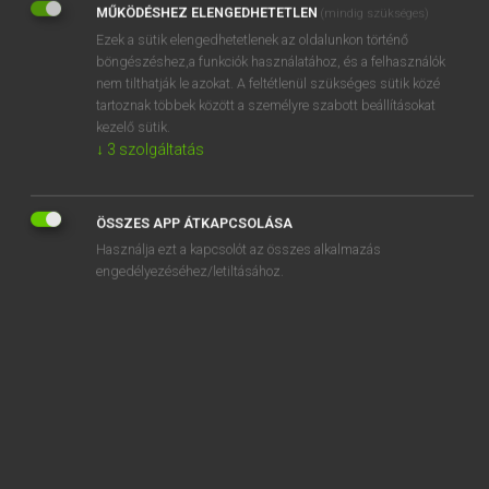
MŰKÖDÉSHEZ ELENGEDHETETLEN
(mindig szükséges)
Ezek a sütik elengedhetetlenek az oldalunkon történő
REGISZTRÁCIÓ
böngészéshez,a funkciók használatához, és a felhasználók
nem tilthatják le azokat. A feltétlenül szükséges sütik közé
tartoznak többek között a személyre szabott beállításokat
kezelő sütik.
↓
3
szolgáltatás
Henry Kammer, Boschné Ablonczy Emőke
MAGYAR−HOLLAND SZÓTÁR
ÖSSZES APP ÁTKAPCSOLÁSA
Kapcsolódó anyagok
Használja ezt a kapcsolót az összes alkalmazás
engedélyezéséhez/letiltásához.
kevéssé
kéz
kézápolás
kézbesít
kézbesítés
kézbesíthetetlen