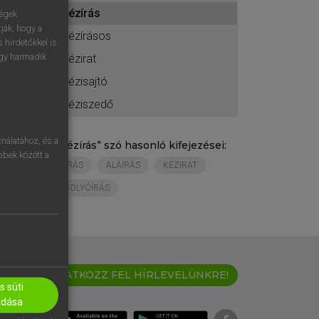
ához
kézírás
ségek
ják, hogy a
kézírásos
 hirdetőkkel is
egy harmadik
kézirat
kézisajtó
kéziszedő
nálatához, és a
„
kézírás
” szó hasonló kifejezései:
öbbek között a
ÍRÁS
ALÁÍRÁS
KÉZIRAT
FOLYÓÍRÁS
IRATKOZZ FEL HÍRLEVELÜNKRE!
 süti
adása