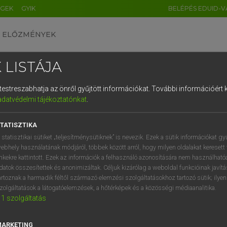
ÉGEK
GYIK
BELÉPÉS EDUID-V
ELŐZMÉNYEK
 LISTÁJA
és testreszabhatja az önről gyűjtött információkat.
További információért k
HU
DE
CN
FR
ES
IT
NL
RU
GR
adatvédelmi tájékoztatónkat
.
Y KAMMER, BOSCHNÉ ABLONCZY EMŐKE
1
2
3
4
5
6
7
8
9
ar−holland szótár
TATISZTIKA
q
w
e
r
t
z
u
i
 statisztikai sütiket „teljesítménysütiknek” is nevezik. Ezek a sütik információkat gy
ebhely használatának módjáról, többek között arról, hogy milyen oldalakat keresett 
a
s
d
f
g
h
j
k
l
é
inkekre kattintott. Ezek az információk a felhasználó azonosítására nem használható
datok összesítettek és anonimizáltak. Céljuk kizárólag a weboldal funkcióinak javít
í
y
x
c
v
b
n
m
,
.
artoznak a harmadik féltől származó elemzési szolgáltatásokhoz tartozó sütik; ilye
zolgáltatások a látogatóelemzések, a hőtérképek és a közösségi médiaanalitika.
VAN ELŐFIZETÉSED?
NINCS ELŐFIZETÉSED
1
szolgáltatás
előfizetésem a teljes szócikk
Nincs regisztrációm és előfiz
megtekintéséhez.
A szótár 2 órás, díjmente
MARKETING