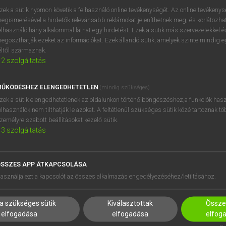
próbaverziójának elindítás
zek a sütik nyomon követik a felhasználó online tevékenységét. Az online tevékeny
BELÉPÉS
regisztrálok és
belépek
.
egismerésével a hirdetők relevánsabb reklámokat jeleníthetnek meg, és korlátozhat
elhasználó hány alkalommal láthat egy hirdetést. Ezek a sütik más szervezetekkel és
egoszthatják ezeket az információkat. Ezek állandó sütik, amelyek szinte mindig 
REGISZTRÁCIÓ
éltől származnak.
2
szolgáltatás
ŰKÖDÉSHEZ ELENGEDHETETLEN
(mindig szükséges)
zek a sütik elengedhetetlenek az oldalunkon történő böngészéshez,a funkciók hasz
elhasználók nem tilthatják le azokat. A feltétlenül szükséges sütik közé tartoznak t
zemélyre szabott beállításokat kezelő sütik.
3
szolgáltatás
SSZES APP ÁTKAPCSOLÁSA
asználja ezt a kapcsolót az összes alkalmazás engedélyezéséhez/letiltásához.
HASZNÁLÓKNAK
SÚGÓ
K
RÓLUNK
a szükséges sütik
Kiválasztottak
Összes
elfogadása
elfogadása
elfog
NTÉZMÉNYEKNEK
ELÉRHETŐSÉG