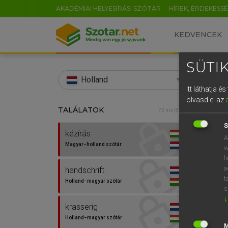
AKADÉMIAI HELYESÍRÁSI SZÓTÁR
HÍREK, ÉRDEKESS
KEDVENCEK
SÜTIK
search
Holland
Itt láthatja 
EN
olvasd el az
TALÁLATOK
HENR
72 ms (5 db)
0
Magy
S
kézírás
A
Magyar−holland szótár
w
l
a
handschrift
t
Holland−magyar szótár
s
↓
krasserig
Van 
Holland−magyar szótár