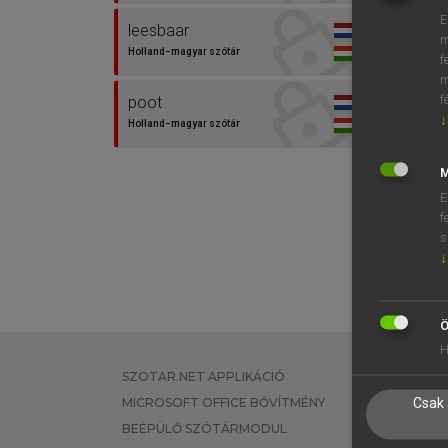
E
leesbaar
m
Holland−magyar szótár
f
m
f
poot
↓
Holland−magyar szótár
M
E
f
s
↓
Ö
H
SZOTAR.NET APPLIKÁCIÓ
EGYÉNI FEL
MICROSOFT OFFICE BŐVÍTMÉNY
TANULÓKNA
Csak 
BEÉPÜLŐ SZÓTÁRMODUL
OKTATÁSI I