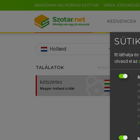
AKADÉMIAI HELYESÍRÁSI SZÓTÁR
HÍREK, ÉRDEKESS
KEDVENCEK
SÜTIK
search
Holland
Itt láthatja 
EN
olvasd el az
TALÁLATOK
HENR
45 ms (1 db)
0
Magy
S
kétszintes
A
Magyar−holland szótár
w
l
a
t
s
↓
Van 