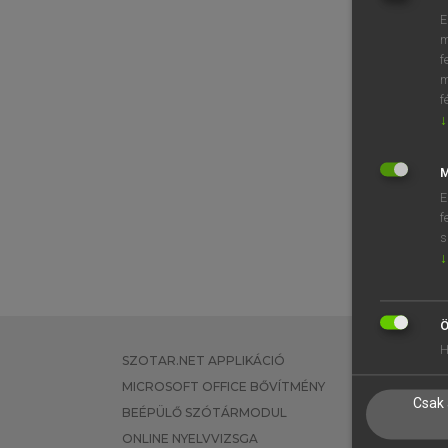
E
m
f
m
f
↓
M
E
f
s
↓
Ö
H
SZOTAR.NET APPLIKÁCIÓ
EGYÉNI FEL
MICROSOFT OFFICE BŐVÍTMÉNY
TANULÓKNA
Csak 
BEÉPÜLŐ SZÓTÁRMODUL
OKTATÁSI I
ONLINE NYELVVIZSGA
VÁLLALATI 