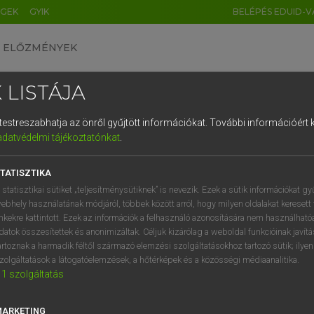
ÉGEK
GYIK
BELÉPÉS EDUID-V
ELŐZMÉNYEK
 LISTÁJA
és testreszabhatja az önről gyűjtött információkat.
További információért k
HU
DE
CN
FR
ES
IT
NL
RU
GR
adatvédelmi tájékoztatónkat
.
Y KAMMER, BOSCHNÉ ABLONCZY EMŐKE
1
2
3
4
5
6
7
8
9
ar−holland szótár
TATISZTIKA
q
w
e
r
t
z
u
i
 statisztikai sütiket „teljesítménysütiknek” is nevezik. Ezek a sütik információkat gy
ebhely használatának módjáról, többek között arról, hogy milyen oldalakat keresett 
a
s
d
f
g
h
j
k
l
é
inkekre kattintott. Ezek az információk a felhasználó azonosítására nem használható
datok összesítettek és anonimizáltak. Céljuk kizárólag a weboldal funkcióinak javít
í
y
x
c
v
b
n
m
,
.
artoznak a harmadik féltől származó elemzési szolgáltatásokhoz tartozó sütik; ilye
zolgáltatások a látogatóelemzések, a hőtérképek és a közösségi médiaanalitika.
VAN ELŐFIZETÉSED?
NINCS ELŐFIZETÉSED
1
szolgáltatás
előfizetésem a teljes szócikk
Nincs regisztrációm és előfiz
megtekintéséhez.
A szótár 2 órás, díjmente
MARKETING