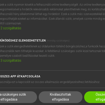
próbaverziójának elindítás
zek a sütik nyomon követik a felhasználó online tevékenységét. Az online tevékeny
BELÉPÉS
regisztrálok és
belépek
.
egismerésével a hirdetők relevánsabb reklámokat jeleníthetnek meg, és korlátozhat
elhasználó hány alkalommal láthat egy hirdetést. Ezek a sütik más szervezetekkel és
egoszthatják ezeket az információkat. Ezek állandó sütik, amelyek szinte mindig 
REGISZTRÁCIÓ
éltől származnak.
2
szolgáltatás
ŰKÖDÉSHEZ ELENGEDHETETLEN
(mindig szükséges)
zek a sütik elengedhetetlenek az oldalunkon történő böngészéshez,a funkciók hasz
elhasználók nem tilthatják le azokat. A feltétlenül szükséges sütik közé tartoznak t
zemélyre szabott beállításokat kezelő sütik.
3
szolgáltatás
SSZES APP ÁTKAPCSOLÁSA
asználja ezt a kapcsolót az összes alkalmazás engedélyezéséhez/letiltásához.
HASZNÁLÓKNAK
SÚGÓ
K
RÓLUNK
a szükséges sütik
Kiválasztottak
Összes
NTÉZMÉNYEKNEK
ELÉRHETŐSÉG
elfogadása
elfogadása
elfog
MEGOLDÁSOK
SÜTI BEÁLLÍTÁSOK