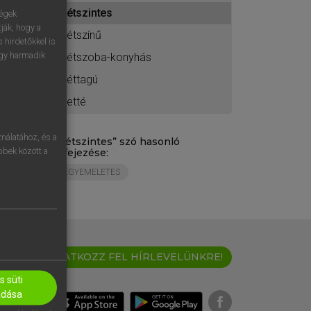
ához
kétszintes
ségek
ják, hogy a
kétszínű
 hirdetőkkel is
egy harmadik
kétszoba-konyhás
kéttagú
ketté
nálatához, és a
„
kétszintes
” szó hasonló
öbbek között a
kifejezése:
EGYEMELETES
IRATKOZZ FEL HÍRLEVELÜNKRE!
 süti
adása