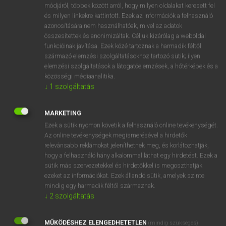
Magyar−holland szótár
módjáról, többek között arról, hogy milyen oldalakat keresett fel
és milyen linkekre kattintott. Ezek az információk a felhasználó
azonosítására nem használhatóak, mivel az adatok
összesítettek és anonimizáltak. Céljuk kizárólag a weboldal
funkcióinak javítása. Ezek közé tartoznak a harmadik féltől
származó elemzési szolgáltatásokhoz tartozó sütik; ilyen
elemzési szolgáltatások a látogatóelemzések, a hőtérképek és a
VAN ELŐFIZETÉSED?
közösségi médiaanalitika.
↓
1
szolgáltatás
Van előfizetésem a teljes szócikk megtekintéséhez.
BELÉPÉS
MARKETING
Ezek a sütik nyomon követik a felhasználó online tevékenységét.
Az online tevékenységek megismerésével a hirdetők
relevánsabb reklámokat jeleníthetnek meg, és korlátozhatják,
hogy a felhasználó hány alkalommal láthat egy hirdetést. Ezek a
sütik más szervezetekkel és hirdetőkkel is megoszthatják
ezeket az információkat. Ezek állandó sütik, amelyek szinte
NINCS ELŐFIZETÉSED?
mindig egy harmadik féltől származnak.
↓
2
szolgáltatás
Nincs regisztrációm és előfizetésem. A szótár 2 órás,
díjmentes próbaverziójának elindításához regisztrálok és
MŰKÖDÉSHEZ ELENGEDHETETLEN
belépek
.
(mindig szükséges)