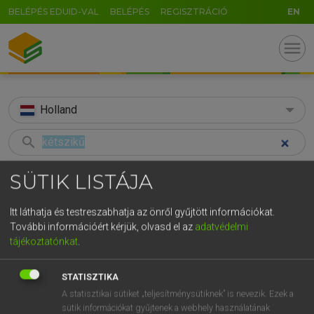
BELÉPÉS EDUID-VAL
BELÉPÉS
REGISZTRÁCIÓ
EN
menu
Holland
search
GR
KERESÉS
SÜTIK LISTÁJA
5
6
7
8
9
ö
ü
ó
TALÁLATOK
43 ms (1 db)
Itt láthatja és testreszabhatja az önről gyűjtött információkat.
r
t
z
u
i
o
p
ő
ú
További információért kérjük, olvasd el az
adatvédelmi
kétszikű
tájékoztatónkat
.
g
h
j
k
l
é
á
ű
Ω
Magyar−holland szótár
v
b
n
m
,
.
-
AltGr
STATISZTIKA
A statisztikai sütiket „teljesítménysütiknek” is nevezik. Ezek a
HENRY KAMMER, BOSCHNÉ ABLONCZY EMŐKE
sütik információkat gyűjtenek a webhely használatának