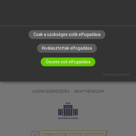
SÚGÓ
RÓLUNK
ELÉRHETŐSÉG
SÜTI BEÁLLÍTÁSOK
Csak a szükséges sütik elfogadása
IRATKOZZ FEL HÍRLEVELÜNKRE!
Kiválasztottak elfogadása
Összes süti elfogadása
Powered by Klaro!
LICENCSZERZŐDÉS
ADATVÉDELEM