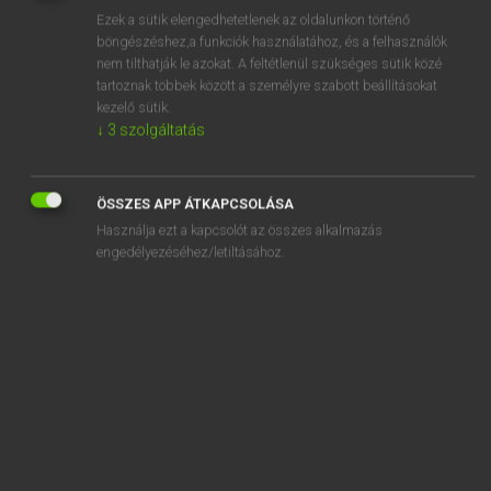
Ezek a sütik elengedhetetlenek az oldalunkon történő
REGISZTRÁCIÓ
böngészéshez,a funkciók használatához, és a felhasználók
nem tilthatják le azokat. A feltétlenül szükséges sütik közé
tartoznak többek között a személyre szabott beállításokat
kezelő sütik.
↓
3
szolgáltatás
Henry Kammer, Boschné Ablonczy Emőke
ÖSSZES APP ÁTKAPCSOLÁSA
MAGYAR−HOLLAND SZÓTÁR
Használja ezt a kapcsolót az összes alkalmazás
Kapcsolódó anyagok
engedélyezéséhez/letiltásához.
kétszer
kétszeres
kétszeri
kétszersült
kétszikű
kétszintes