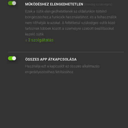
MŰKÖDÉSHEZ ELENGEDHETETLEN
(mindig szükséges)
REGISZTRÁCIÓ
Ezek a sütik elengedhetetlenek az oldalunkon történő
böngészéshez,a funkciók használatához, és a felhasználók
nem tilthatják le azokat. A feltétlenül szükséges sütik közé
tartoznak többek között a személyre szabott beállításokat
kezelő sütik.
↓
3
szolgáltatás
Henry Kammer, Boschné Ablonczy Emőke
MAGYAR−HOLLAND SZÓTÁR
ÖSSZES APP ÁTKAPCSOLÁSA
Kapcsolódó anyagok
Használja ezt a kapcsolót az összes alkalmazás
engedélyezéséhez/letiltásához.
kétszeri
kétszersült
kétszikű
kétszintes
kétszínű
kétszoba-konyhás