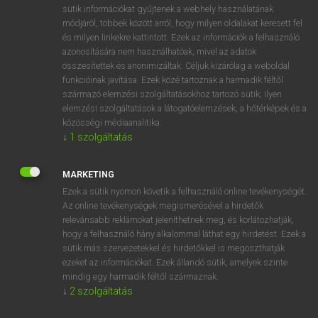
Magyar−holland szótár
arrow_forward_ios
sütik információkat gyűjtenek a webhely használatának
módjáról, többek között arról, hogy milyen oldalakat keresett fel
és milyen linkekre kattintott. Ezek az információk a felhasználó
azonosítására nem használhatóak, mivel az adatok
összesítettek és anonimizáltak. Céljuk kizárólag a weboldal
funkcióinak javítása. Ezek közé tartoznak a harmadik féltől
származó elemzési szolgáltatásokhoz tartozó sütik; ilyen
VAN ELŐFIZETÉSED?
elemzési szolgáltatások a látogatóelemzések, a hőtérképek és a
Van előfizetésem a teljes szócikk megtekintéséhez.
közösségi médiaanalitika.
↓
1
szolgáltatás
BELÉPÉS
MARKETING
Ezek a sütik nyomon követik a felhasználó online tevékenységét.
Az online tevékenységek megismerésével a hirdetők
relevánsabb reklámokat jeleníthetnek meg, és korlátozhatják,
hogy a felhasználó hány alkalommal láthat egy hirdetést. Ezek a
sütik más szervezetekkel és hirdetőkkel is megoszthatják
NINCS ELŐFIZETÉSED?
ezeket az információkat. Ezek állandó sütik, amelyek szinte
mindig egy harmadik féltől származnak.
Nincs regisztrációm és előfizetésem. A szótár 2 órás,
↓
2
szolgáltatás
díjmentes próbaverziójának elindításához regisztrálok és
belépek
.