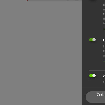
E
m
f
m
f
↓
M
E
f
s
↓
Ö
H
Csak 