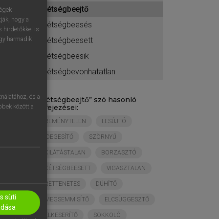
ához
kétségbeejtő
ségek
ják, hogy a
kétségbeesés
 hirdetőkkel is
egy harmadik
kétségbeesett
kétségbeesik
kétségbevonhatatlan
nálatához, és a
„
kétségbeejtő
” szó hasonló
öbbek között a
kifejezései:
REMÉNYTELEN
LESÚJTÓ
IDEGESÍTŐ
SZÖRNYŰ
KILÁTÁSTALAN
BORZASZTÓ
KÉTSÉGBEESETT
VIGASZTALAN
RETTENETES
DÜHÍTŐ
 süti
MEGSEMMISÍTŐ
ELCSÜGGESZTŐ
adása
ELKESERÍTŐ
SOKKOLÓ