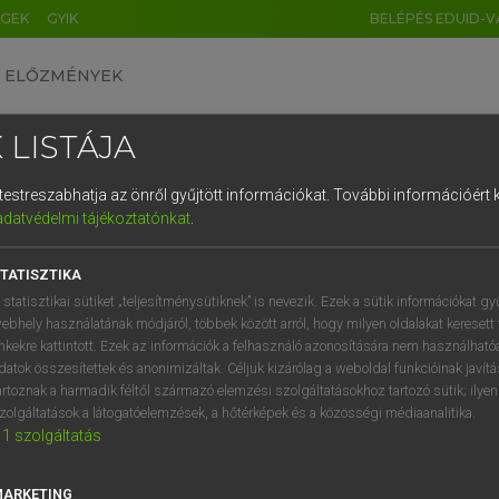
ÉGEK
GYIK
BELÉPÉS EDUID-V
ELŐZMÉNYEK
 LISTÁJA
és testreszabhatja az önről gyűjtött információkat.
További információért k
HU
DE
CN
FR
ES
IT
NL
RU
GR
adatvédelmi tájékoztatónkat
.
Y KAMMER, BOSCHNÉ ABLONCZY EMŐKE
1
2
3
4
5
6
7
8
9
ar−holland szótár
TATISZTIKA
q
w
e
r
t
z
u
i
 statisztikai sütiket „teljesítménysütiknek” is nevezik. Ezek a sütik információkat gy
ebhely használatának módjáról, többek között arról, hogy milyen oldalakat keresett 
a
s
d
f
g
h
j
k
l
é
inkekre kattintott. Ezek az információk a felhasználó azonosítására nem használható
datok összesítettek és anonimizáltak. Céljuk kizárólag a weboldal funkcióinak javít
í
y
x
c
v
b
n
m
,
.
artoznak a harmadik féltől származó elemzési szolgáltatásokhoz tartozó sütik; ilye
zolgáltatások a látogatóelemzések, a hőtérképek és a közösségi médiaanalitika.
VAN ELŐFIZETÉSED?
NINCS ELŐFIZETÉSED
1
szolgáltatás
előfizetésem a teljes szócikk
Nincs regisztrációm és előfiz
megtekintéséhez.
A szótár 2 órás, díjmente
MARKETING