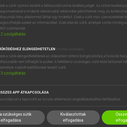
próbaverziójának elindítás
zek a sütik nyomon követik a felhasználó online tevékenységét. Az online tevékeny
BELÉPÉS
regisztrálok és
belépek
.
egismerésével a hirdetők relevánsabb reklámokat jeleníthetnek meg, és korlátozhat
elhasználó hány alkalommal láthat egy hirdetést. Ezek a sütik más szervezetekkel és
egoszthatják ezeket az információkat. Ezek állandó sütik, amelyek szinte mindig 
REGISZTRÁCIÓ
éltől származnak.
2
szolgáltatás
ŰKÖDÉSHEZ ELENGEDHETETLEN
(mindig szükséges)
zek a sütik elengedhetetlenek az oldalunkon történő böngészéshez,a funkciók hasz
elhasználók nem tilthatják le azokat. A feltétlenül szükséges sütik közé tartoznak t
zemélyre szabott beállításokat kezelő sütik.
3
szolgáltatás
SSZES APP ÁTKAPCSOLÁSA
asználja ezt a kapcsolót az összes alkalmazás engedélyezéséhez/letiltásához.
a szükséges sütik
Kiválasztottak
Összes
elfogadása
elfogadása
elfog