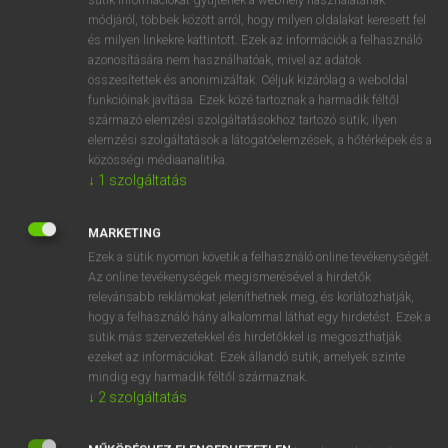
Magyar−holland szótár
arrow_forward_ios
módjáról, többek között arról, hogy milyen oldalakat keresett fel
és milyen linkekre kattintott. Ezek az információk a felhasználó
azonosítására nem használhatóak, mivel az adatok
összesítettek és anonimizáltak. Céljuk kizárólag a weboldal
funkcióinak javítása. Ezek közé tartoznak a harmadik féltől
származó elemzési szolgáltatásokhoz tartozó sütik; ilyen
elemzési szolgáltatások a látogatóelemzések, a hőtérképek és a
VAN ELŐFIZETÉSED?
közösségi médiaanalitika.
Van előfizetésem a teljes szócikk megtekintéséhez.
↓
1
szolgáltatás
BELÉPÉS
MARKETING
Ezek a sütik nyomon követik a felhasználó online tevékenységét.
Az online tevékenységek megismerésével a hirdetők
relevánsabb reklámokat jeleníthetnek meg, és korlátozhatják,
hogy a felhasználó hány alkalommal láthat egy hirdetést. Ezek a
sütik más szervezetekkel és hirdetőkkel is megoszthatják
ezeket az információkat. Ezek állandó sütik, amelyek szinte
NINCS ELŐFIZETÉSED?
mindig egy harmadik féltől származnak.
Nincs regisztrációm és előfizetésem. A szótár 2 órás,
↓
2
szolgáltatás
díjmentes próbaverziójának elindításához regisztrálok és
belépek
.