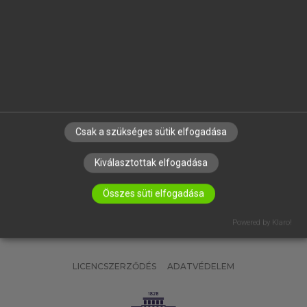
OKTATÁSI INTÉZMÉNYEKNEK
VÁLLALATI MEGOLDÁSOK
SÚGÓ
RÓLUNK
ELÉRHETŐSÉG
SÜTI BEÁLLÍTÁSOK
Csak a szükséges sütik elfogadása
IRATKOZZ FEL HÍRLEVELÜNKRE!
Kiválasztottak elfogadása
Összes süti elfogadása
Powered by Klaro!
LICENCSZERZŐDÉS
ADATVÉDELEM