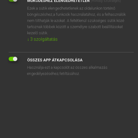
MŰKÖDÉSHEZ ELENGEDHETETLEN
(mindig szükséges)
Ezek a sütik elengedhetetlenek az oldalunkon történő
REGISZTRÁCIÓ
böngészéshez,a funkciók használatához, és a felhasználók
nem tilthatják le azokat. A feltétlenül szükséges sütik közé
tartoznak többek között a személyre szabott beállításokat
kezelő sütik.
↓
3
szolgáltatás
Henry Kammer, Boschné Ablonczy Emőke
MAGYAR−HOLLAND SZÓTÁR
ÖSSZES APP ÁTKAPCSOLÁSA
Kapcsolódó anyagok
Használja ezt a kapcsolót az összes alkalmazás
engedélyezéséhez/letiltásához.
kétpetéjű
kétpólusú
kétpúpú
ketrec
kétrészes
kétrét