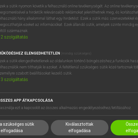
próbaverziójának elindítás
zek a sütik nyomon követik a felhasználó online tevékenységét. Az online tevékeny
BELÉPÉS
regisztrálok és
belépek
.
egismerésével a hirdetők relevánsabb reklámokat jeleníthetnek meg, és korlátozhat
elhasználó hány alkalommal láthat egy hirdetést. Ezek a sütik más szervezetekkel és
egoszthatják ezeket az információkat. Ezek állandó sütik, amelyek szinte mindig 
REGISZTRÁCIÓ
éltől származnak.
2
szolgáltatás
ŰKÖDÉSHEZ ELENGEDHETETLEN
(mindig szükséges)
zek a sütik elengedhetetlenek az oldalunkon történő böngészéshez,a funkciók hasz
elhasználók nem tilthatják le azokat. A feltétlenül szükséges sütik közé tartoznak t
zemélyre szabott beállításokat kezelő sütik.
3
szolgáltatás
SSZES APP ÁTKAPCSOLÁSA
asználja ezt a kapcsolót az összes alkalmazás engedélyezéséhez/letiltásához.
HASZNÁLÓKNAK
SÚGÓ
K
RÓLUNK
a szükséges sütik
Kiválasztottak
Összes
elfogadása
elfogadása
elfog
NTÉZMÉNYEKNEK
ELÉRHETŐSÉG