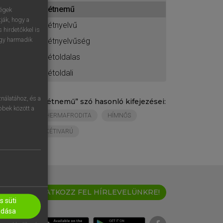
ához
kétnemű
ségek
ják, hogy a
kétnyelvű
 hirdetőkkel is
egy harmadik
kétnyelvűség
kétoldalas
kétoldali
nálatához, és a
„
kétnemű
” szó hasonló kifejezései:
öbbek között a
HERMAFRODITA
HÍMNŐS
KÉTIVARÚ
IRATKOZZ FEL HÍRLEVELÜNKRE!
 süti
adása