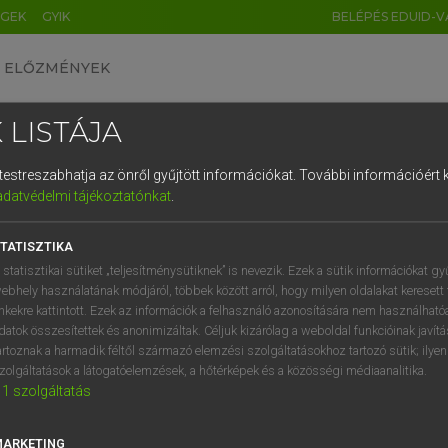
ÉGEK
GYIK
BELÉPÉS EDUID-V
ELŐZMÉNYEK
 LISTÁJA
és testreszabhatja az önről gyűjtött információkat.
További információért k
HU
DE
CN
FR
ES
IT
NL
RU
GR
adatvédelmi tájékoztatónkat
.
Y KAMMER, BOSCHNÉ ABLONCZY EMŐKE
1
2
3
4
5
6
7
8
9
ar−holland szótár
TATISZTIKA
q
w
e
r
t
z
u
i
 statisztikai sütiket „teljesítménysütiknek” is nevezik. Ezek a sütik információkat gy
ebhely használatának módjáról, többek között arról, hogy milyen oldalakat keresett 
a
s
d
f
g
h
j
k
l
é
inkekre kattintott. Ezek az információk a felhasználó azonosítására nem használható
datok összesítettek és anonimizáltak. Céljuk kizárólag a weboldal funkcióinak javít
í
y
x
c
v
b
n
m
,
.
artoznak a harmadik féltől származó elemzési szolgáltatásokhoz tartozó sütik; ilye
zolgáltatások a látogatóelemzések, a hőtérképek és a közösségi médiaanalitika.
VAN ELŐFIZETÉSED?
NINCS ELŐFIZETÉSED
1
szolgáltatás
előfizetésem a teljes szócikk
Nincs regisztrációm és előfiz
megtekintéséhez.
A szótár 2 órás, díjmente
MARKETING