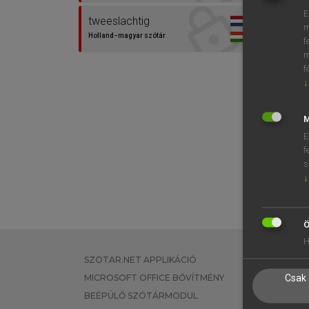
E
tweeslachtig
m
Holland−magyar szótár
f
m
f
↓
M
E
f
s
↓
Ö
H
SZOTAR.NET APPLIKÁCIÓ
EGYÉNI FEL
MICROSOFT OFFICE BŐVÍTMÉNY
TANULÓKNA
Csak 
BEÉPÜLŐ SZÓTÁRMODUL
OKTATÁSI I