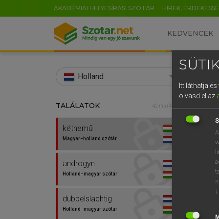
AKADÉMIAI HELYESÍRÁSI SZÓTÁR
HÍREK, ÉRDEKESS
KEDVENCEK
SÜTIK
search
Holland
Itt láthatja 
EN
olvasd el az
TALÁLATOK
HENR
42 ms (4 db)
0
Magy
S
kétnemű
A
Magyar−holland szótár
w
l
a
androgyn
t
Holland−magyar szótár
s
↓
dubbelslachtig
Van 
Holland−magyar szótár