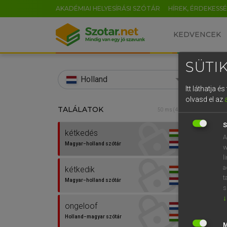
AKADÉMIAI HELYESÍRÁSI SZÓTÁR
HÍREK, ÉRDEKESS
KEDVENCEK
SÜTIK
search
Holland
Itt láthatja 
EN
olvasd el az
TALÁLATOK
HENR
50 ms (4 db)
0
Magy
S
kétkedés
A
Magyar−holland szótár
w
l
a
kétkedik
t
Magyar−holland szótár
s
↓
ongeloof
Van 
Holland−magyar szótár