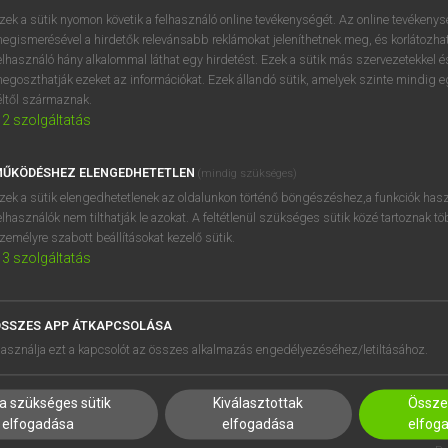
próbaverziójának elindítás
zek a sütik nyomon követik a felhasználó online tevékenységét. Az online tevékeny
BELÉPÉS
regisztrálok és
belépek
.
egismerésével a hirdetők relevánsabb reklámokat jeleníthetnek meg, és korlátozhat
elhasználó hány alkalommal láthat egy hirdetést. Ezek a sütik más szervezetekkel és
egoszthatják ezeket az információkat. Ezek állandó sütik, amelyek szinte mindig 
REGISZTRÁCIÓ
éltől származnak.
2
szolgáltatás
ŰKÖDÉSHEZ ELENGEDHETETLEN
(mindig szükséges)
zek a sütik elengedhetetlenek az oldalunkon történő böngészéshez,a funkciók hasz
elhasználók nem tilthatják le azokat. A feltétlenül szükséges sütik közé tartoznak t
zemélyre szabott beállításokat kezelő sütik.
3
szolgáltatás
SSZES APP ÁTKAPCSOLÁSA
asználja ezt a kapcsolót az összes alkalmazás engedélyezéséhez/letiltásához.
a szükséges sütik
Kiválasztottak
Összes
elfogadása
elfogadása
elfog