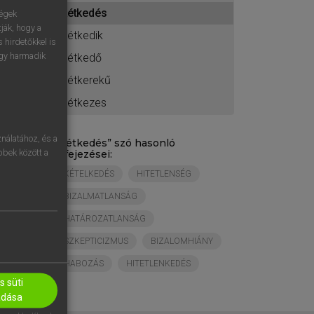
ához
kétkedés
ségek
ják, hogy a
kétkedik
 hirdetőkkel is
egy harmadik
kétkedő
kétkerekű
kétkezes
nálatához, és a
„
kétkedés
” szó hasonló
öbbek között a
kifejezései:
KÉTELKEDÉS
HITETLENSÉG
BIZALMATLANSÁG
HATÁROZATLANSÁG
SZKEPTICIZMUS
BIZALOMHIÁNY
HABOZÁS
HITETLENKEDÉS
 süti
adása