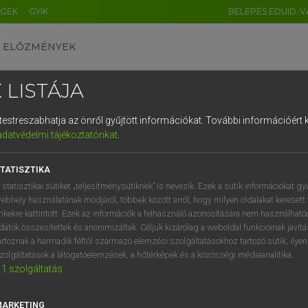
ÉGEK
GYIK
BELÉPÉS EDUID-V
ELŐZMÉNYEK
 LISTÁJA
és testreszabhatja az önről gyűjtött információkat.
További információért k
HU
DE
CN
FR
ES
IT
NL
RU
GR
adatvédelmi tájékoztatónkat
.
Y KAMMER, BOSCHNÉ ABLONCZY EMŐKE
1
2
3
4
5
6
7
8
9
ar−holland szótár
TATISZTIKA
q
w
e
r
t
z
u
i
 statisztikai sütiket „teljesítménysütiknek” is nevezik. Ezek a sütik információkat gy
ebhely használatának módjáról, többek között arról, hogy milyen oldalakat keresett 
a
s
d
f
g
h
j
k
l
é
inkekre kattintott. Ezek az információk a felhasználó azonosítására nem használható
datok összesítettek és anonimizáltak. Céljuk kizárólag a weboldal funkcióinak javít
í
y
x
c
v
b
n
m
,
.
artoznak a harmadik féltől származó elemzési szolgáltatásokhoz tartozó sütik; ilye
zolgáltatások a látogatóelemzések, a hőtérképek és a közösségi médiaanalitika.
VAN ELŐFIZETÉSED?
NINCS ELŐFIZETÉSED
1
szolgáltatás
előfizetésem a teljes szócikk
Nincs regisztrációm és előfiz
megtekintéséhez.
A szótár 2 órás, díjmente
MARKETING