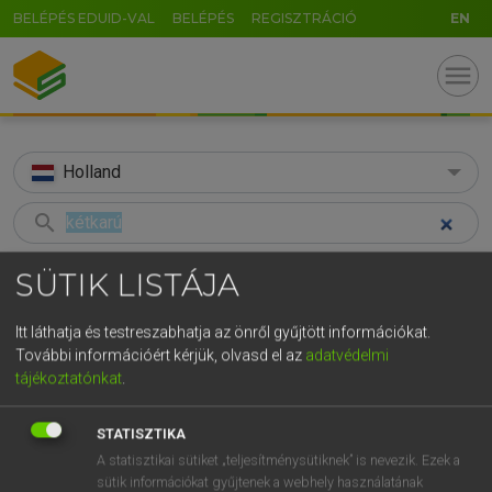
BELÉPÉS EDUID-VAL
BELÉPÉS
REGISZTRÁCIÓ
EN
menu
Holland
search
GR
KERESÉS
SÜTIK LISTÁJA
5
6
7
8
9
ö
ü
ó
TALÁLATOK
38 ms (1 db)
Itt láthatja és testreszabhatja az önről gyűjtött információkat.
r
t
z
u
i
o
p
ő
ú
További információért kérjük, olvasd el az
adatvédelmi
kétkarú
tájékoztatónkat
.
g
h
j
k
l
é
á
ű
Ω
Magyar−holland szótár
v
b
n
m
,
.
-
AltGr
STATISZTIKA
A statisztikai sütiket „teljesítménysütiknek” is nevezik. Ezek a
HENRY KAMMER, BOSCHNÉ ABLONCZY EMŐKE
sütik információkat gyűjtenek a webhely használatának