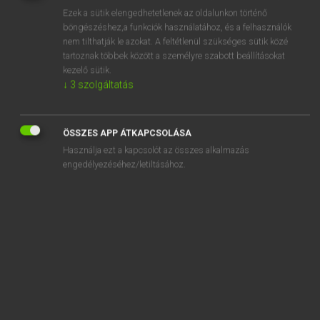
Ezek a sütik elengedhetetlenek az oldalunkon történő
REGISZTRÁCIÓ
böngészéshez,a funkciók használatához, és a felhasználók
nem tilthatják le azokat. A feltétlenül szükséges sütik közé
tartoznak többek között a személyre szabott beállításokat
kezelő sütik.
↓
3
szolgáltatás
Henry Kammer, Boschné Ablonczy Emőke
ÖSSZES APP ÁTKAPCSOLÁSA
MAGYAR−HOLLAND SZÓTÁR
Használja ezt a kapcsolót az összes alkalmazás
Kapcsolódó anyagok
engedélyezéséhez/letiltásához.
kéthónapos
kétirányú
kétjegyű
kétkamarás
kétkarú
kétkedés