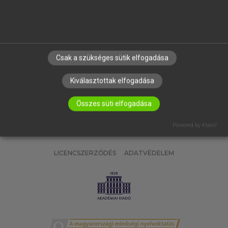
SÚGÓ
RÓLUNK
ELÉRHETŐSÉG
SÜTI BEÁLLÍTÁSOK
Csak a szükséges sütik elfogadása
IRATKOZZ FEL HÍRLEVELÜNKRE!
Kiválasztottak elfogadása
Összes süti elfogadása
Powered by Klaro!
LICENCSZERZŐDÉS
ADATVÉDELEM