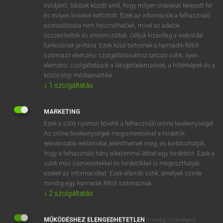
Magyar−holland szótár
módjáról, többek között arról, hogy milyen oldalakat keresett fel
és milyen linkekre kattintott. Ezek az információk a felhasználó
azonosítására nem használhatóak, mivel az adatok
összesítettek és anonimizáltak. Céljuk kizárólag a weboldal
funkcióinak javítása. Ezek közé tartoznak a harmadik féltől
származó elemzési szolgáltatásokhoz tartozó sütik; ilyen
elemzési szolgáltatások a látogatóelemzések, a hőtérképek és a
VAN ELŐFIZETÉSED?
közösségi médiaanalitika.
↓
1
szolgáltatás
Van előfizetésem a teljes szócikk megtekintéséhez.
BELÉPÉS
MARKETING
Ezek a sütik nyomon követik a felhasználó online tevékenységét.
Az online tevékenységek megismerésével a hirdetők
relevánsabb reklámokat jeleníthetnek meg, és korlátozhatják,
hogy a felhasználó hány alkalommal láthat egy hirdetést. Ezek a
sütik más szervezetekkel és hirdetőkkel is megoszthatják
ezeket az információkat. Ezek állandó sütik, amelyek szinte
NINCS ELŐFIZETÉSED?
mindig egy harmadik féltől származnak.
↓
2
szolgáltatás
Nincs regisztrációm és előfizetésem. A szótár 2 órás,
díjmentes próbaverziójának elindításához regisztrálok és
MŰKÖDÉSHEZ ELENGEDHETETLEN
belépek
.
(mindig szükséges)