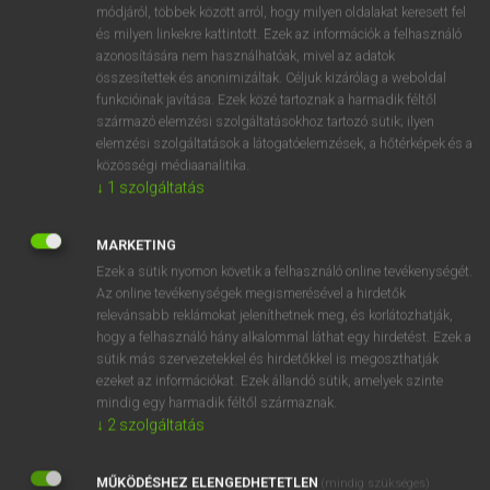
Magyar−holland szótár
arrow_forward_ios
módjáról, többek között arról, hogy milyen oldalakat keresett fel
és milyen linkekre kattintott. Ezek az információk a felhasználó
azonosítására nem használhatóak, mivel az adatok
összesítettek és anonimizáltak. Céljuk kizárólag a weboldal
funkcióinak javítása. Ezek közé tartoznak a harmadik féltől
származó elemzési szolgáltatásokhoz tartozó sütik; ilyen
elemzési szolgáltatások a látogatóelemzések, a hőtérképek és a
VAN ELŐFIZETÉSED?
közösségi médiaanalitika.
↓
1
szolgáltatás
Van előfizetésem a teljes szócikk megtekintéséhez.
BELÉPÉS
MARKETING
Ezek a sütik nyomon követik a felhasználó online tevékenységét.
Az online tevékenységek megismerésével a hirdetők
relevánsabb reklámokat jeleníthetnek meg, és korlátozhatják,
hogy a felhasználó hány alkalommal láthat egy hirdetést. Ezek a
sütik más szervezetekkel és hirdetőkkel is megoszthatják
ezeket az információkat. Ezek állandó sütik, amelyek szinte
NINCS ELŐFIZETÉSED?
mindig egy harmadik féltől származnak.
↓
2
szolgáltatás
Nincs regisztrációm és előfizetésem. A szótár 2 órás,
díjmentes próbaverziójának elindításához regisztrálok és
MŰKÖDÉSHEZ ELENGEDHETETLEN
belépek
.
(mindig szükséges)