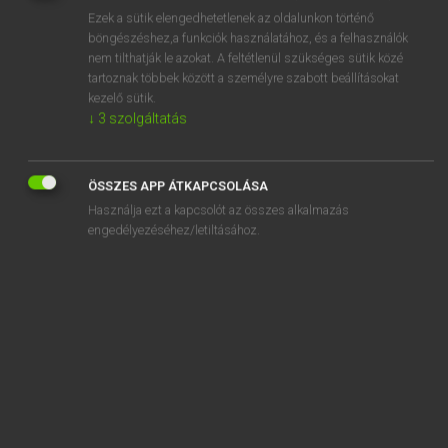
Ezek a sütik elengedhetetlenek az oldalunkon történő
REGISZTRÁCIÓ
böngészéshez,a funkciók használatához, és a felhasználók
nem tilthatják le azokat. A feltétlenül szükséges sütik közé
tartoznak többek között a személyre szabott beállításokat
kezelő sütik.
↓
3
szolgáltatás
Henry Kammer, Boschné Ablonczy Emőke
ÖSSZES APP ÁTKAPCSOLÁSA
MAGYAR−HOLLAND SZÓTÁR
Használja ezt a kapcsolót az összes alkalmazás
Kapcsolódó anyagok
engedélyezéséhez/letiltásához.
kétheti
kéthónapos
kétirányú
kétjegyű
kétkamarás
kétkarú