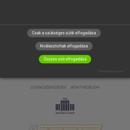
SÚGÓ
RÓLUNK
ELÉRHETŐSÉG
SÜTI BEÁLLÍTÁSOK
Csak a szükséges sütik elfogadása
IRATKOZZ FEL HÍRLEVELÜNKRE!
Kiválasztottak elfogadása
Összes süti elfogadása
Powered by Klaro!
LICENCSZERZŐDÉS
ADATVÉDELEM