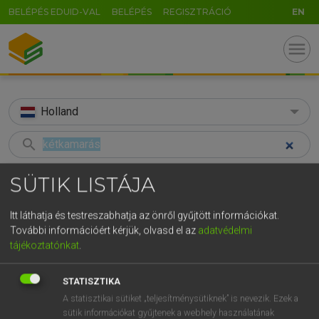
BELÉPÉS EDUID-VAL
BELÉPÉS
REGISZTRÁCIÓ
EN
menu
Holland
search
GR
KERESÉS
SÜTIK LISTÁJA
5
6
7
8
9
ö
ü
ó
TALÁLATOK
50 ms (2 db)
Itt láthatja és testreszabhatja az önről gyűjtött információkat.
r
t
z
u
i
o
p
ő
ú
További információért kérjük, olvasd el az
adatvédelmi
kétkamarás
tweekamerstelsel
tájékoztatónkat
.
g
h
j
k
l
é
á
ű
Ω
Magyar−holland szótár
Holland−magyar szótár
v
b
n
m
,
.
-
AltGr
STATISZTIKA
A statisztikai sütiket „teljesítménysütiknek” is nevezik. Ezek a
HENRY KAMMER, BOSCHNÉ ABLONCZY EMŐKE
sütik információkat gyűjtenek a webhely használatának