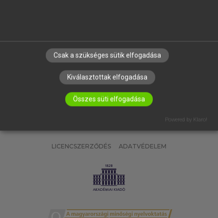
SÚGÓ
RÓLUNK
ELÉRHETŐSÉG
SÜTI BEÁLLÍTÁSOK
Csak a szükséges sütik elfogadása
IRATKOZZ FEL HÍRLEVELÜNKRE!
Kiválasztottak elfogadása
Összes süti elfogadása
Powered by Klaro!
LICENCSZERZŐDÉS
ADATVÉDELEM