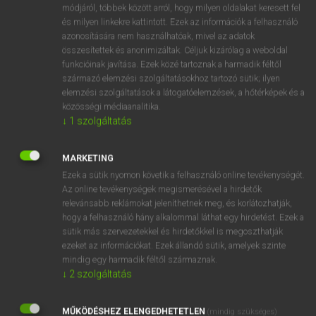
Magyar−holland szótár
arrow_forward_ios
módjáról, többek között arról, hogy milyen oldalakat keresett fel
és milyen linkekre kattintott. Ezek az információk a felhasználó
azonosítására nem használhatóak, mivel az adatok
összesítettek és anonimizáltak. Céljuk kizárólag a weboldal
funkcióinak javítása. Ezek közé tartoznak a harmadik féltől
származó elemzési szolgáltatásokhoz tartozó sütik; ilyen
elemzési szolgáltatások a látogatóelemzések, a hőtérképek és a
VAN ELŐFIZETÉSED?
közösségi médiaanalitika.
↓
1
szolgáltatás
Van előfizetésem a teljes szócikk megtekintéséhez.
BELÉPÉS
MARKETING
Ezek a sütik nyomon követik a felhasználó online tevékenységét.
Az online tevékenységek megismerésével a hirdetők
relevánsabb reklámokat jeleníthetnek meg, és korlátozhatják,
hogy a felhasználó hány alkalommal láthat egy hirdetést. Ezek a
sütik más szervezetekkel és hirdetőkkel is megoszthatják
ezeket az információkat. Ezek állandó sütik, amelyek szinte
NINCS ELŐFIZETÉSED?
mindig egy harmadik féltől származnak.
↓
2
szolgáltatás
Nincs regisztrációm és előfizetésem. A szótár 2 órás,
díjmentes próbaverziójának elindításához regisztrálok és
MŰKÖDÉSHEZ ELENGEDHETETLEN
belépek
.
(mindig szükséges)