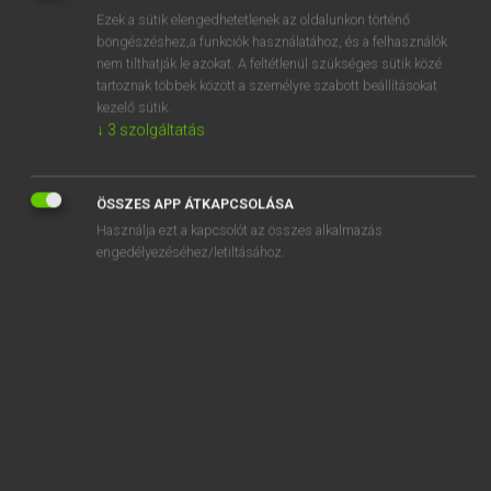
Ezek a sütik elengedhetetlenek az oldalunkon történő
REGISZTRÁCIÓ
böngészéshez,a funkciók használatához, és a felhasználók
nem tilthatják le azokat. A feltétlenül szükséges sütik közé
tartoznak többek között a személyre szabott beállításokat
kezelő sütik.
↓
3
szolgáltatás
Henry Kammer, Boschné Ablonczy Emőke
ÖSSZES APP ÁTKAPCSOLÁSA
MAGYAR−HOLLAND SZÓTÁR
Használja ezt a kapcsolót az összes alkalmazás
Kapcsolódó anyagok
engedélyezéséhez/letiltásához.
kétkedő
kétkerekű
kétkezes
kétkezi
kétkötetes
kétkulacsos