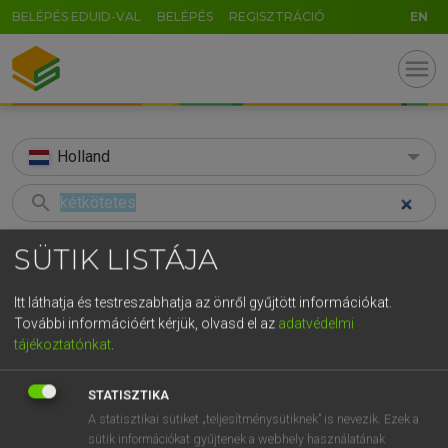
BELÉPÉS EDUID-VAL
BELÉPÉS
REGISZTRÁCIÓ
EN
menu
Holland
search
GR
KERESÉS
SÜTIK LISTÁJA
5
6
7
8
9
ö
ü
ó
TALÁLATOK
45 ms (3 db)
Itt láthatja és testreszabhatja az önről gyűjtött információkat.
r
t
z
u
i
o
p
ő
ú
További információért kérjük, olvasd el az
adatvédelmi
kétkötetes
deel
twee
tájékoztatónkat
.
g
h
j
k
l
é
á
ű
Ω
Magyar−holland szótár
Holland−magyar szótár
Hollan
v
b
n
m
,
.
-
AltGr
STATISZTIKA
A statisztikai sütiket „teljesítménysütiknek” is nevezik. Ezek a
HENRY KAMMER, BOSCHNÉ ABLONCZY EMŐKE
sütik információkat gyűjtenek a webhely használatának