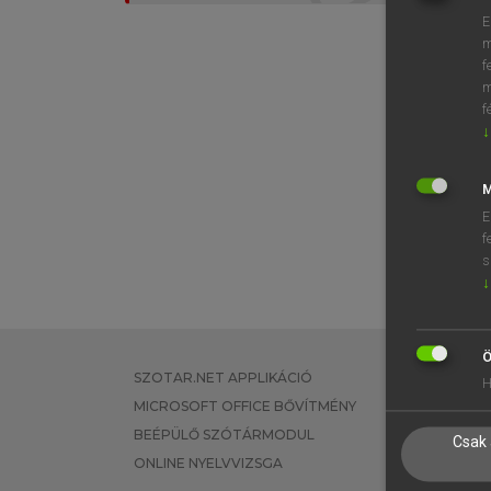
E
m
f
m
f
↓
M
E
f
s
↓
Ö
SZOTAR.NET APPLIKÁCIÓ
EGYÉNI FEL
H
MICROSOFT OFFICE BŐVÍTMÉNY
TANULÓKNA
BEÉPÜLŐ SZÓTÁRMODUL
OKTATÁSI I
Csak 
ONLINE NYELVVIZSGA
VÁLLALATI 