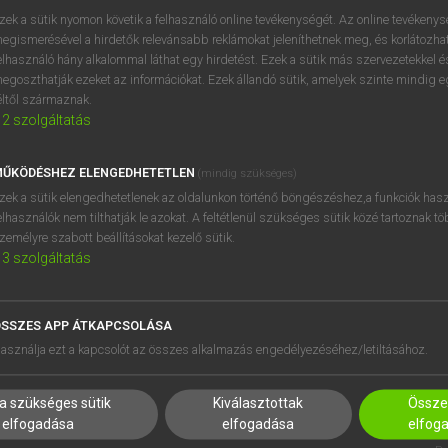
próbaverziójának elindítás
zek a sütik nyomon követik a felhasználó online tevékenységét. Az online tevékeny
BELÉPÉS
regisztrálok és
belépek
.
egismerésével a hirdetők relevánsabb reklámokat jeleníthetnek meg, és korlátozhat
elhasználó hány alkalommal láthat egy hirdetést. Ezek a sütik más szervezetekkel és
egoszthatják ezeket az információkat. Ezek állandó sütik, amelyek szinte mindig 
REGISZTRÁCIÓ
éltől származnak.
2
szolgáltatás
ŰKÖDÉSHEZ ELENGEDHETETLEN
(mindig szükséges)
zek a sütik elengedhetetlenek az oldalunkon történő böngészéshez,a funkciók hasz
elhasználók nem tilthatják le azokat. A feltétlenül szükséges sütik közé tartoznak t
zemélyre szabott beállításokat kezelő sütik.
3
szolgáltatás
SSZES APP ÁTKAPCSOLÁSA
HASZNÁLÓKNAK
SÚGÓ
asználja ezt a kapcsolót az összes alkalmazás engedélyezéséhez/letiltásához.
K
RÓLUNK
NTÉZMÉNYEKNEK
ELÉRHETŐSÉG
a szükséges sütik
Kiválasztottak
Összes
MEGOLDÁSOK
SÜTI BEÁLLÍTÁSOK
elfogadása
elfogadása
elfog