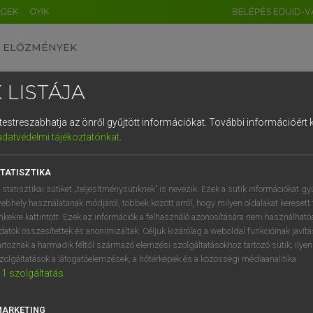
ÉGEK
GYIK
BELÉPÉS EDUID-V
ELŐZMÉNYEK
 LISTÁJA
és testreszabhatja az önről gyűjtött információkat.
További információért k
HU
DE
CN
FR
ES
IT
NL
RU
GR
adatvédelmi tájékoztatónkat
.
Y KAMMER, BOSCHNÉ ABLONCZY EMŐKE
1
2
3
4
5
6
7
8
9
ar−holland szótár
TATISZTIKA
q
w
e
r
t
z
u
i
 statisztikai sütiket „teljesítménysütiknek” is nevezik. Ezek a sütik információkat gy
ebhely használatának módjáról, többek között arról, hogy milyen oldalakat keresett 
a
s
d
f
g
h
j
k
l
é
inkekre kattintott. Ezek az információk a felhasználó azonosítására nem használható
datok összesítettek és anonimizáltak. Céljuk kizárólag a weboldal funkcióinak javít
í
y
x
c
v
b
n
m
,
.
artoznak a harmadik féltől származó elemzési szolgáltatásokhoz tartozó sütik; ilye
zolgáltatások a látogatóelemzések, a hőtérképek és a közösségi médiaanalitika.
VAN ELŐFIZETÉSED?
NINCS ELŐFIZETÉSED
1
szolgáltatás
előfizetésem a teljes szócikk
Nincs regisztrációm és előfiz
megtekintéséhez.
A szótár 2 órás, díjmente
MARKETING