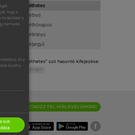
ához
kéthetes
ségek
ják, hogy a
kétheti
 hirdetőkkel is
egy harmadik
kéthónapos
kétirányú
kétjegyű
nálatához, és a
„
kéthetes
” szó hasonló kifejezése:
öbbek között a
KÉTHETI
IRATKOZZ FEL HÍRLEVELÜNKRE!
 süti
adása