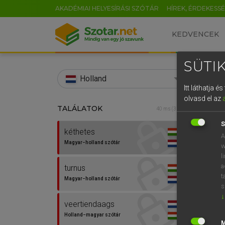
AKADÉMIAI HELYESÍRÁSI SZÓTÁR
HÍREK, ÉRDEKESS
KEDVENCEK
SÜTIK
search
Holland
Itt láthatja 
EN
olvasd el az
TALÁLATOK
HENR
40 ms (3 db)
0
Magy
S
kéthetes
A
Magyar−holland szótár
w
l
a
turnus
t
Magyar−holland szótár
s
↓
veertiendaags
Van 
Holland−magyar szótár