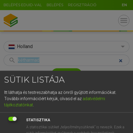
BELÉPÉS EDUID-VAL
BELÉPÉS
REGISZTRÁCIÓ
EN
menu
Holland
search
GR
KERESÉS
SÜTIK LISTÁJA
5
6
7
8
9
ö
ü
ó
TALÁLATOK
47 ms (1 db)
Itt láthatja és testreszabhatja az önről gyűjtött információkat.
r
t
z
u
i
o
p
ő
ú
További információért kérjük, olvasd el az
adatvédelmi
kétharmad
tájékoztatónkat
.
g
h
j
k
l
é
á
ű
Ω
Magyar−holland szótár
v
b
n
m
,
.
-
AltGr
STATISZTIKA
HENRY KAMMER, BOSCHNÉ ABLONCZY EMŐKE
A statisztikai sütiket „teljesítménysütiknek” is nevezik. Ezek a
sütik információkat gyűjtenek a webhely használatának