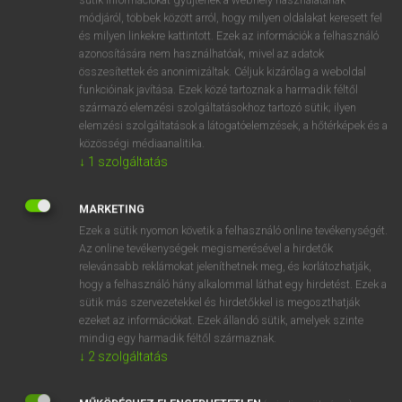
Magyar−holland szótár
módjáról, többek között arról, hogy milyen oldalakat keresett fel
és milyen linkekre kattintott. Ezek az információk a felhasználó
azonosítására nem használhatóak, mivel az adatok
összesítettek és anonimizáltak. Céljuk kizárólag a weboldal
funkcióinak javítása. Ezek közé tartoznak a harmadik féltől
származó elemzési szolgáltatásokhoz tartozó sütik; ilyen
elemzési szolgáltatások a látogatóelemzések, a hőtérképek és a
VAN ELŐFIZETÉSED?
közösségi médiaanalitika.
Van előfizetésem a teljes szócikk megtekintéséhez.
↓
1
szolgáltatás
BELÉPÉS
MARKETING
Ezek a sütik nyomon követik a felhasználó online tevékenységét.
Az online tevékenységek megismerésével a hirdetők
relevánsabb reklámokat jeleníthetnek meg, és korlátozhatják,
hogy a felhasználó hány alkalommal láthat egy hirdetést. Ezek a
sütik más szervezetekkel és hirdetőkkel is megoszthatják
ezeket az információkat. Ezek állandó sütik, amelyek szinte
NINCS ELŐFIZETÉSED?
mindig egy harmadik féltől származnak.
Nincs regisztrációm és előfizetésem. A szótár 2 órás,
↓
2
szolgáltatás
díjmentes próbaverziójának elindításához regisztrálok és
belépek
.