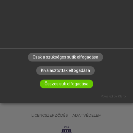
OKTATÁSI INTÉZMÉNYEKNEK
VÁLLALATI MEGOLDÁSOK
SÚGÓ
RÓLUNK
ELÉRHETŐSÉG
SÜTI BEÁLLÍTÁSOK
Csak a szükséges sütik elfogadása
IRATKOZZ FEL HÍRLEVELÜNKRE!
Kiválasztottak elfogadása
Összes süti elfogadása
Powered by Klaro!
LICENCSZERZŐDÉS
ADATVÉDELEM