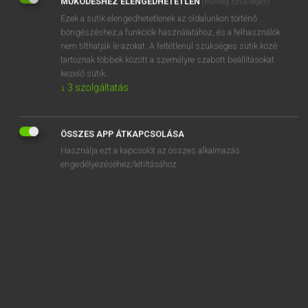
MŰKÖDÉSHEZ ELENGEDHETETLEN
(mindig szükséges)
Ezek a sütik elengedhetetlenek az oldalunkon történő
REGISZTRÁCIÓ
böngészéshez,a funkciók használatához, és a felhasználók
nem tilthatják le azokat. A feltétlenül szükséges sütik közé
tartoznak többek között a személyre szabott beállításokat
kezelő sütik.
↓
3
szolgáltatás
Henry Kammer, Boschné Ablonczy Emőke
MAGYAR−HOLLAND SZÓTÁR
ÖSSZES APP ÁTKAPCSOLÁSA
Kapcsolódó anyagok
Használja ezt a kapcsolót az összes alkalmazás
engedélyezéséhez/letiltásához.
kétfejű
kétfelé
kétféle
kétféleképpen
kétharmad
kéthavi