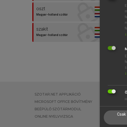
E
oszt
m
Magyar−holland szótár
f
m
f
szakít
↓
Magyar−holland szótár
M
E
f
s
↓
Ö
SZOTAR.NET APPLIKÁCIÓ
EGYÉNI FEL
H
MICROSOFT OFFICE BŐVÍTMÉNY
TANULÓKNA
BEÉPÜLŐ SZÓTÁRMODUL
OKTATÁSI I
Csak 
ONLINE NYELVVIZSGA
VÁLLALATI 