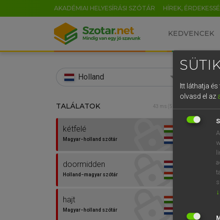
AKADÉMIAI HELYESÍRÁSI SZÓTÁR
HÍREK, ÉRDEKESS
KEDVENCEK
SÜTIK
search
Holland
Itt láthatja 
EN
olvasd el az
TALÁLATOK
HENR
43 ms (5 db)
0
Magy
S
kétfelé
A
Magyar−holland szótár
w
l
a
doormidden
t
Holland−magyar szótár
s
↓
hajt
Van 
Magyar−holland szótár