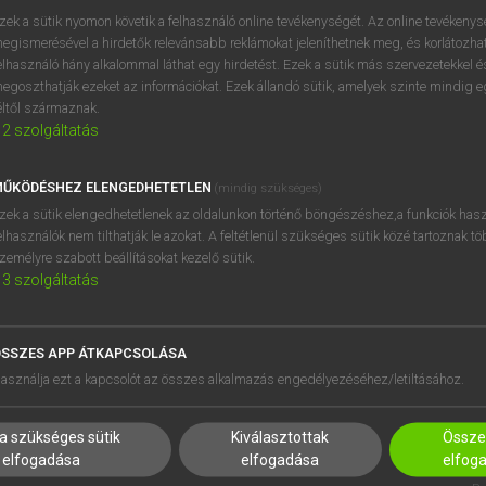
próbaverziójának elindítás
zek a sütik nyomon követik a felhasználó online tevékenységét. Az online tevékeny
BELÉPÉS
regisztrálok és
belépek
.
egismerésével a hirdetők relevánsabb reklámokat jeleníthetnek meg, és korlátozhat
elhasználó hány alkalommal láthat egy hirdetést. Ezek a sütik más szervezetekkel és
egoszthatják ezeket az információkat. Ezek állandó sütik, amelyek szinte mindig 
REGISZTRÁCIÓ
éltől származnak.
2
szolgáltatás
ŰKÖDÉSHEZ ELENGEDHETETLEN
(mindig szükséges)
zek a sütik elengedhetetlenek az oldalunkon történő böngészéshez,a funkciók hasz
elhasználók nem tilthatják le azokat. A feltétlenül szükséges sütik közé tartoznak t
zemélyre szabott beállításokat kezelő sütik.
3
szolgáltatás
SSZES APP ÁTKAPCSOLÁSA
HASZNÁLÓKNAK
SÚGÓ
asználja ezt a kapcsolót az összes alkalmazás engedélyezéséhez/letiltásához.
K
RÓLUNK
NTÉZMÉNYEKNEK
ELÉRHETŐSÉG
a szükséges sütik
Kiválasztottak
Összes
MEGOLDÁSOK
SÜTI BEÁLLÍTÁSOK
elfogadása
elfogadása
elfog