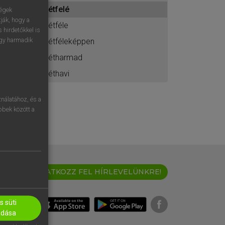
ához
kétfelé
ségek
ják, hogy a
kétféle
 hirdetőkkel is
egy harmadik
kétféleképpen
kétharmad
kéthavi
nálatához, és a
öbbek között a
IRATKOZZ FEL HÍRLEVELÜNKRE!
 süti
adása