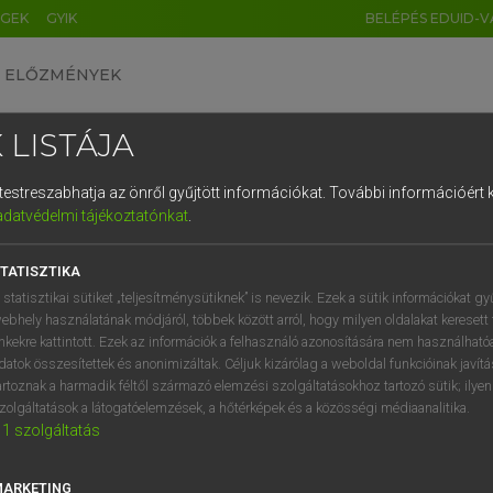
ÉGEK
GYIK
BELÉPÉS EDUID-V
ELŐZMÉNYEK
 LISTÁJA
és testreszabhatja az önről gyűjtött információkat.
További információért k
HU
DE
CN
FR
ES
IT
NL
RU
GR
adatvédelmi tájékoztatónkat
.
Y KAMMER, BOSCHNÉ ABLONCZY EMŐKE
1
2
3
4
5
6
7
8
9
ar−holland szótár
TATISZTIKA
q
w
e
r
t
z
u
i
 statisztikai sütiket „teljesítménysütiknek” is nevezik. Ezek a sütik információkat gy
ebhely használatának módjáról, többek között arról, hogy milyen oldalakat keresett 
a
s
d
f
g
h
j
k
l
é
inkekre kattintott. Ezek az információk a felhasználó azonosítására nem használható
datok összesítettek és anonimizáltak. Céljuk kizárólag a weboldal funkcióinak javít
í
y
x
c
v
b
n
m
,
.
artoznak a harmadik féltől származó elemzési szolgáltatásokhoz tartozó sütik; ilye
zolgáltatások a látogatóelemzések, a hőtérképek és a közösségi médiaanalitika.
VAN ELŐFIZETÉSED?
NINCS ELŐFIZETÉSED
1
szolgáltatás
előfizetésem a teljes szócikk
Nincs regisztrációm és előfiz
megtekintéséhez.
A szótár 2 órás, díjmente
MARKETING