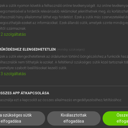
próbaverziójának elindítás
zek a sütik nyomon követik a felhasználó online tevékenységét. Az online tevékeny
BELÉPÉS
regisztrálok és
belépek
.
egismerésével a hirdetők relevánsabb reklámokat jeleníthetnek meg, és korlátozhat
elhasználó hány alkalommal láthat egy hirdetést. Ezek a sütik más szervezetekkel és
egoszthatják ezeket az információkat. Ezek állandó sütik, amelyek szinte mindig 
REGISZTRÁCIÓ
éltől származnak.
2
szolgáltatás
ŰKÖDÉSHEZ ELENGEDHETETLEN
(mindig szükséges)
zek a sütik elengedhetetlenek az oldalunkon történő böngészéshez,a funkciók hasz
elhasználók nem tilthatják le azokat. A feltétlenül szükséges sütik közé tartoznak t
zemélyre szabott beállításokat kezelő sütik.
3
szolgáltatás
SSZES APP ÁTKAPCSOLÁSA
asználja ezt a kapcsolót az összes alkalmazás engedélyezéséhez/letiltásához.
a szükséges sütik
Kiválasztottak
Összes
elfogadása
elfogadása
elfog
HASZNÁLÓKNAK
SÚGÓ