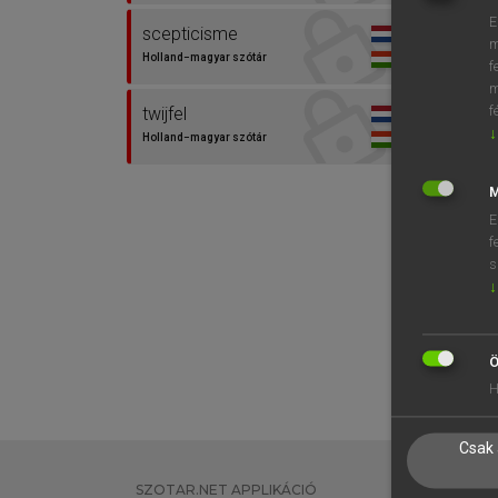
E
scepticisme
m
Holland−magyar szótár
f
m
f
twijfel
↓
Holland−magyar szótár
M
E
f
s
↓
Ö
H
Csak 
SZOTAR.NET APPLIKÁCIÓ
EGYÉNI FEL