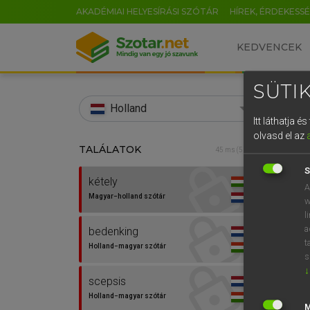
AKADÉMIAI HELYESÍRÁSI SZÓTÁR
HÍREK, ÉRDEKESS
KEDVENCEK
SÜTIK
search
Holland
Itt láthatja 
EN
olvasd el az
TALÁLATOK
HENR
45 ms (5 db)
0
Magy
S
kétely
A
Magyar−holland szótár
w
l
a
bedenking
t
Holland−magyar szótár
s
↓
scepsis
Van 
Holland−magyar szótár