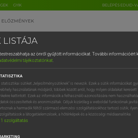
ÉGEK
GYIK
BELÉPÉS EDUID-V
ELŐZMÉNYEK
 LISTÁJA
és testreszabhatja az önről gyűjtött információkat.
További információért k
HU
DE
CN
FR
ES
IT
NL
RU
GR
adatvédelmi tájékoztatónkat
.
Y KAMMER, BOSCHNÉ ABLONCZY EMŐKE
1
2
3
4
5
6
7
8
9
ar−holland szótár
TATISZTIKA
q
w
e
r
t
z
u
i
 statisztikai sütiket „teljesítménysütiknek” is nevezik. Ezek a sütik információkat gy
ebhely használatának módjáról, többek között arról, hogy milyen oldalakat keresett 
a
s
d
f
g
h
j
k
l
é
inkekre kattintott. Ezek az információk a felhasználó azonosítására nem használható
datok összesítettek és anonimizáltak. Céljuk kizárólag a weboldal funkcióinak javít
í
y
x
c
v
b
n
m
,
.
artoznak a harmadik féltől származó elemzési szolgáltatásokhoz tartozó sütik; ilye
zolgáltatások a látogatóelemzések, a hőtérképek és a közösségi médiaanalitika.
VAN ELŐFIZETÉSED?
NINCS ELŐFIZETÉSED
1
szolgáltatás
előfizetésem a teljes szócikk
Nincs regisztrációm és előfiz
megtekintéséhez.
A szótár 2 órás, díjmente
MARKETING