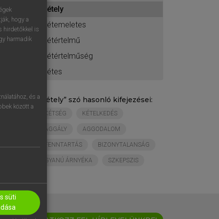
ához
kétely
ségek
ják, hogy a
kétemeletes
 hirdetőkkel is
egy harmadik
kétértelmű
kétértelműség
kétes
nálatához, és a
„
kétely
” szó hasonló kifejezései:
öbbek között a
KÉTSÉG
KÉTELKEDÉS
AGGÁLY
AGGODALOM
FENNTARTÁS
BIZONYTALANSÁG
GYANÚ ÁRNYÉKA
SZKEPSZIS
 süti
adása