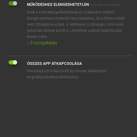
MŰKÖDÉSHEZ ELENGEDHETETLEN
(mindig szükséges)
REGISZTRÁCIÓ
Ezek a sütik elengedhetetlenek az oldalunkon történő
böngészéshez,a funkciók használatához, és a felhasználók
nem tilthatják le azokat. A feltétlenül szükséges sütik közé
tartoznak többek között a személyre szabott beállításokat
kezelő sütik.
↓
3
szolgáltatás
Henry Kammer, Boschné Ablonczy Emőke
MAGYAR−HOLLAND SZÓTÁR
ÖSSZES APP ÁTKAPCSOLÁSA
Kapcsolódó anyagok
Használja ezt a kapcsolót az összes alkalmazás
engedélyezéséhez/letiltásához.
kétajtós
kétárbocos
kétbalkezes
kételkedés
kételkedik
kétell