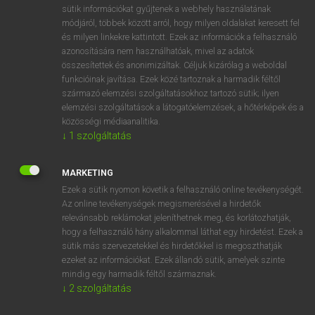
Magyar−holland szótár
arrow_forward_ios
sütik információkat gyűjtenek a webhely használatának
módjáról, többek között arról, hogy milyen oldalakat keresett fel
és milyen linkekre kattintott. Ezek az információk a felhasználó
azonosítására nem használhatóak, mivel az adatok
összesítettek és anonimizáltak. Céljuk kizárólag a weboldal
funkcióinak javítása. Ezek közé tartoznak a harmadik féltől
származó elemzési szolgáltatásokhoz tartozó sütik; ilyen
VAN ELŐFIZETÉSED?
elemzési szolgáltatások a látogatóelemzések, a hőtérképek és a
Van előfizetésem a teljes szócikk megtekintéséhez.
közösségi médiaanalitika.
↓
1
szolgáltatás
BELÉPÉS
MARKETING
Ezek a sütik nyomon követik a felhasználó online tevékenységét.
Az online tevékenységek megismerésével a hirdetők
relevánsabb reklámokat jeleníthetnek meg, és korlátozhatják,
hogy a felhasználó hány alkalommal láthat egy hirdetést. Ezek a
sütik más szervezetekkel és hirdetőkkel is megoszthatják
NINCS ELŐFIZETÉSED?
ezeket az információkat. Ezek állandó sütik, amelyek szinte
mindig egy harmadik féltől származnak.
Nincs regisztrációm és előfizetésem. A szótár 2 órás,
↓
2
szolgáltatás
díjmentes próbaverziójának elindításához regisztrálok és
belépek
.