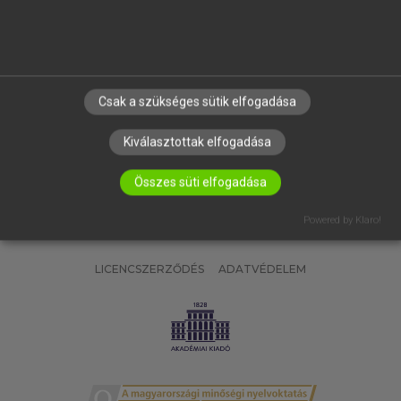
SÚGÓ
RÓLUNK
ELÉRHETŐSÉG
SÜTI BEÁLLÍTÁSOK
Csak a szükséges sütik elfogadása
IRATKOZZ FEL HÍRLEVELÜNKRE!
Kiválasztottak elfogadása
Összes süti elfogadása
Powered by Klaro!
LICENCSZERZŐDÉS
ADATVÉDELEM