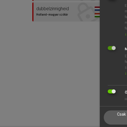
E
dubbelzinnigheid
m
Holland−magyar szótár
f
m
f
↓
M
E
f
s
↓
Ö
H
Csak 