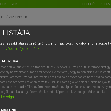
ÉGEK
GYIK
BELÉPÉS EDUID-V
ELŐZMÉNYEK
 LISTÁJA
és testreszabhatja az önről gyűjtött információkat.
További információért k
HU
DE
CN
FR
ES
IT
NL
RU
GR
adatvédelmi tájékoztatónkat
.
Y KAMMER, BOSCHNÉ ABLONCZY EMŐKE
1
2
3
4
5
6
7
8
9
ar−holland szótár
TATISZTIKA
q
w
e
r
t
z
u
i
 statisztikai sütiket „teljesítménysütiknek” is nevezik. Ezek a sütik információkat gy
ebhely használatának módjáról, többek között arról, hogy milyen oldalakat keresett 
a
s
d
f
g
h
j
k
l
é
inkekre kattintott. Ezek az információk a felhasználó azonosítására nem használható
datok összesítettek és anonimizáltak. Céljuk kizárólag a weboldal funkcióinak javít
í
y
x
c
v
b
n
m
,
.
artoznak a harmadik féltől származó elemzési szolgáltatásokhoz tartozó sütik; ilye
zolgáltatások a látogatóelemzések, a hőtérképek és a közösségi médiaanalitika.
VAN ELŐFIZETÉSED?
NINCS ELŐFIZETÉSED
1
szolgáltatás
előfizetésem a teljes szócikk
Nincs regisztrációm és előfiz
megtekintéséhez.
A szótár 2 órás, díjmente
MARKETING