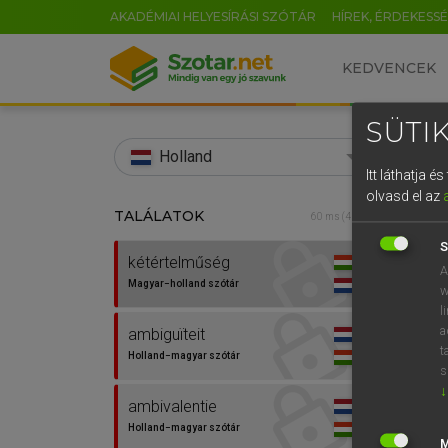
AKADÉMIAI HELYESÍRÁSI SZÓTÁR
HÍREK, ÉRDEKESS
KEDVENCEK
SÜTIK
search
Holland
Itt láthatja 
EN
olvasd el az
TALÁLATOK
HENR
60 ms (4 db)
0
Magy
S
kétértelműség
A
Magyar−holland szótár
w
l
a
ambiguïteit
t
Holland−magyar szótár
s
↓
ambivalentie
Van 
Holland−magyar szótár