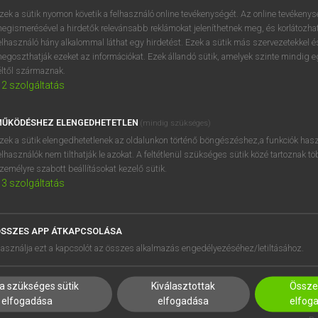
próbaverziójának elindítás
zek a sütik nyomon követik a felhasználó online tevékenységét. Az online tevékeny
BELÉPÉS
regisztrálok és
belépek
.
egismerésével a hirdetők relevánsabb reklámokat jeleníthetnek meg, és korlátozhat
elhasználó hány alkalommal láthat egy hirdetést. Ezek a sütik más szervezetekkel és
egoszthatják ezeket az információkat. Ezek állandó sütik, amelyek szinte mindig 
REGISZTRÁCIÓ
éltől származnak.
2
szolgáltatás
ŰKÖDÉSHEZ ELENGEDHETETLEN
(mindig szükséges)
zek a sütik elengedhetetlenek az oldalunkon történő böngészéshez,a funkciók hasz
elhasználók nem tilthatják le azokat. A feltétlenül szükséges sütik közé tartoznak t
zemélyre szabott beállításokat kezelő sütik.
3
szolgáltatás
SSZES APP ÁTKAPCSOLÁSA
asználja ezt a kapcsolót az összes alkalmazás engedélyezéséhez/letiltásához.
a szükséges sütik
Kiválasztottak
Összes
elfogadása
elfogadása
elfog