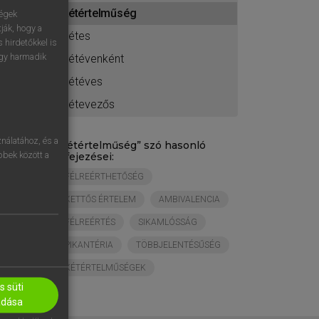
ához
kétértelműség
ségek
ják, hogy a
kétes
 hirdetőkkel is
egy harmadik
kétévenként
kétéves
kétevezős
nálatához, és a
„
kétértelműség
” szó hasonló
öbbek között a
kifejezései:
FÉLREÉRTHETŐSÉG
KETTŐS ÉRTELEM
AMBIVALENCIA
FÉLREÉRTÉS
SIKAMLÓSSÁG
PIKANTÉRIA
TÖBBJELENTÉSŰSÉG
KÉTÉRTELMŰSÉGEK
 süti
adása