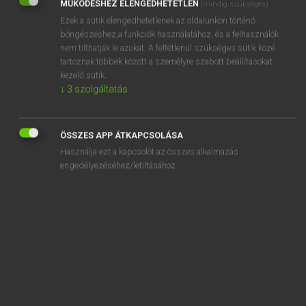
MŰKÖDÉSHEZ ELENGEDHETETLEN
(mindig szükséges)
Ezek a sütik elengedhetetlenek az oldalunkon történő
REGISZTRÁCIÓ
böngészéshez,a funkciók használatához, és a felhasználók
nem tilthatják le azokat. A feltétlenül szükséges sütik közé
tartoznak többek között a személyre szabott beállításokat
kezelő sütik.
↓
3
szolgáltatás
Henry Kammer, Boschné Ablonczy Emőke
MAGYAR−HOLLAND SZÓTÁR
ÖSSZES APP ÁTKAPCSOLÁSA
Kapcsolódó anyagok
Használja ezt a kapcsolót az összes alkalmazás
engedélyezéséhez/letiltásához.
kételkedés
kételkedik
kétell
kétéltű
kétélű
kétely