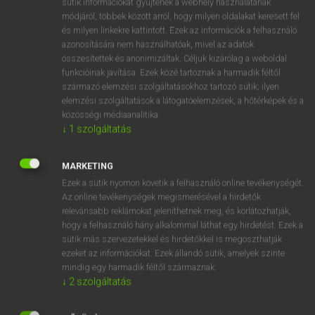
sütik információkat gyűjtenek a webhely használatának
Magyar−holland szótár
arrow_forward_ios
módjáról, többek között arról, hogy milyen oldalakat keresett fel
és milyen linkekre kattintott. Ezek az információk a felhasználó
azonosítására nem használhatóak, mivel az adatok
összesítettek és anonimizáltak. Céljuk kizárólag a weboldal
funkcióinak javítása. Ezek közé tartoznak a harmadik féltől
származó elemzési szolgáltatásokhoz tartozó sütik; ilyen
elemzési szolgáltatások a látogatóelemzések, a hőtérképek és a
VAN ELŐFIZETÉSED?
közösségi médiaanalitika.
Van előfizetésem a teljes szócikk megtekintéséhez.
↓
1
szolgáltatás
BELÉPÉS
MARKETING
Ezek a sütik nyomon követik a felhasználó online tevékenységét.
Az online tevékenységek megismerésével a hirdetők
relevánsabb reklámokat jeleníthetnek meg, és korlátozhatják,
hogy a felhasználó hány alkalommal láthat egy hirdetést. Ezek a
sütik más szervezetekkel és hirdetőkkel is megoszthatják
ezeket az információkat. Ezek állandó sütik, amelyek szinte
NINCS ELŐFIZETÉSED?
mindig egy harmadik féltől származnak.
Nincs regisztrációm és előfizetésem. A szótár 2 órás,
↓
2
szolgáltatás
díjmentes próbaverziójának elindításához regisztrálok és
belépek
.