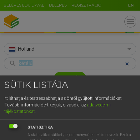
BELÉPÉS EDUID-VAL
BELÉPÉS
REGISZTRÁCIÓ
EN
menu
Holland
search
GR
KERESÉS
SÜTIK LISTÁJA
5
6
7
8
9
ö
ü
ó
TALÁLATOK
59 ms (2 db)
r
t
z
u
i
o
p
ő
ú
Itt láthatja és testreszabhatja az önről gyűjtött információkat.
További információért kérjük, olvasd el az
adatvédelmi
kétélű
tweesnijdend
g
h
j
k
l
é
á
ű
Ω
tájékoztatónkat
.
Magyar−holland szótár
Holland−magyar szótár
v
b
n
m
,
.
-
AltGr
STATISZTIKA
HENRY KAMMER, BOSCHNÉ ABLONCZY EMŐKE
A statisztikai sütiket „teljesítménysütiknek” is nevezik. Ezek a