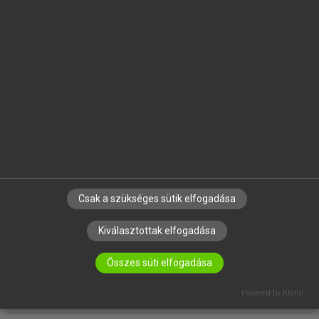
EGYÉNI FELHASZNÁLÓKNAK
TANULÓKNAK
OKTATÁSI INTÉZMÉNYEKNEK
VÁLLALATI MEGOLDÁSOK
SÚGÓ
RÓLUNK
ELÉRHETŐSÉG
SÜTI BEÁLLÍTÁSOK
Csak a szükséges sütik elfogadása
Kiválasztottak elfogadása
IRATKOZZ FEL HÍRLEVELÜNKRE!
Összes süti elfogadása
Powered by Klaro!