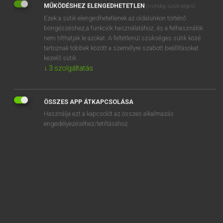
MŰKÖDÉSHEZ ELENGEDHETETLEN
(mindig szükséges)
Ezek a sütik elengedhetetlenek az oldalunkon történő
REGISZTRÁCIÓ
böngészéshez,a funkciók használatához, és a felhasználók
nem tilthatják le azokat. A feltétlenül szükséges sütik közé
tartoznak többek között a személyre szabott beállításokat
kezelő sütik.
↓
3
szolgáltatás
Henry Kammer, Boschné Ablonczy Emőke
MAGYAR−HOLLAND SZÓTÁR
ÖSSZES APP ÁTKAPCSOLÁSA
Kapcsolódó anyagok
Használja ezt a kapcsolót az összes alkalmazás
engedélyezéséhez/letiltásához.
készruha
készség
készséges
késztermék
késztet
késztetés