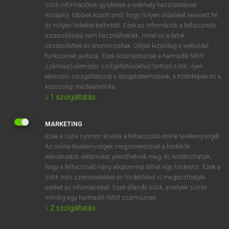
Magyar−holland szótár
arrow_forward_ios
sütik információkat gyűjtenek a webhely használatának
módjáról, többek között arról, hogy milyen oldalakat keresett fel
és milyen linkekre kattintott. Ezek az információk a felhasználó
azonosítására nem használhatóak, mivel az adatok
összesítettek és anonimizáltak. Céljuk kizárólag a weboldal
funkcióinak javítása. Ezek közé tartoznak a harmadik féltől
származó elemzési szolgáltatásokhoz tartozó sütik; ilyen
VAN ELŐFIZETÉSED?
elemzési szolgáltatások a látogatóelemzések, a hőtérképek és a
közösségi médiaanalitika.
Van előfizetésem a teljes szócikk megtekintéséhez.
↓
1
szolgáltatás
BELÉPÉS
MARKETING
Ezek a sütik nyomon követik a felhasználó online tevékenységét.
Az online tevékenységek megismerésével a hirdetők
relevánsabb reklámokat jeleníthetnek meg, és korlátozhatják,
hogy a felhasználó hány alkalommal láthat egy hirdetést. Ezek a
sütik más szervezetekkel és hirdetőkkel is megoszthatják
NINCS ELŐFIZETÉSED?
ezeket az információkat. Ezek állandó sütik, amelyek szinte
mindig egy harmadik féltől származnak.
Nincs regisztrációm és előfizetésem. A szótár 2 órás,
↓
2
szolgáltatás
díjmentes próbaverziójának elindításához regisztrálok és
belépek
.